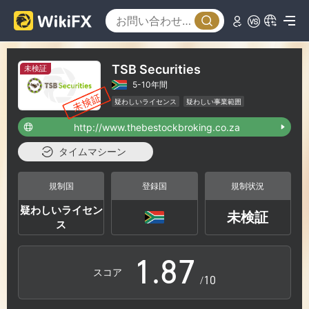
2
1
3
2
TSB Securities
未検証
5-10年間
4
3
疑わしいライセンス
疑わしい事業範囲
ハイリスクレベル
http://www.thebestockbroking.co.za
5
4
タイムマシーン
6
5
規制国
登録国
規制状況
疑わしいライセン
未検証
0
7
6
ス
1
.
8
7
スコア
/10