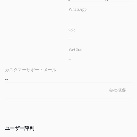
を提供しています。これは、jse（広範な市場および個別株のパフ
WhatsApp
ォーマンス）、南アフリカの債券市場、およびランド為替レート
--
の動向を特に参照しながら、国内および国際市場の動向をクライ
アントに常に知らせます。
QQ
--
WeChat
--
カスタマーサポートメール
--
会社概要
ユーザー評判