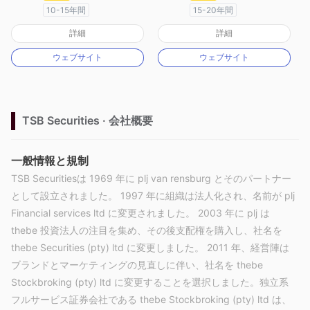
10-15年間
15-20年間
オーストラリア規制
オーストラリア規制
詳細
詳細
マーケットメイキングライセンス（MM）
マーケットメイキングライセンス（MM）
ウェブサイト
ウェブサイト
MT4フルライセンス
自社開発
TSB Securities · 会社概要
一般情報と規制
TSB Securitiesは 1969 年に plj van rensburg とそのパートナー
として設立されました。 1997 年に組織は法人化され、名前が plj
Financial services ltd に変更されました。 2003 年に plj は
thebe 投資法人の注目を集め、その後支配権を購入し、社名を
thebe Securities (pty) ltd に変更しました。 2011 年、経営陣は
ブランドとマーケティングの見直しに伴い、社名を thebe
Stockbroking (pty) ltd に変更することを選択しました。独立系
フルサービス証券会社である thebe Stockbroking (pty) ltd は、