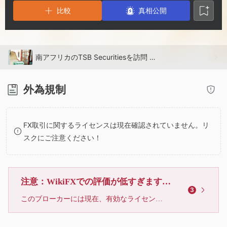
2
9
8
比較
真相公開
3
9
4
南アフリカのTSB Securitiesを訪問 - オフィスの発見
5
外為規制
6
FX取引に関するライセンスは現在確認されていません。リ
スクにご注意ください！
7
8
注意：WikiFXでの評価が低すぎます、利用しないでください
3
9
このブローカーには現在、有効なライセンスが確認されていません。リスクにご注意下さい！