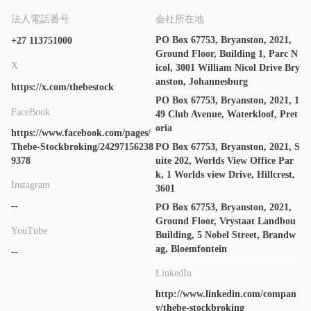
のために投資させてください (dcs) とあなた自身のために取引し
法人電話番号
会社所在地
てください (mcs)。 dcs は、毎日の投資管理に積極的に関与する
PO Box 67753, Bryanston, 2021,
+27 113751000
時間や関心がない投資家に適しています。 mcs は、自分のポー
Ground Floor, Building 1, Parc N
トフォリオをより積極的に管理したい、経験豊富な株式市場投資
X
icol, 3001 William Nicol Drive Bry
家に適しています。
anston, Johannesburg
https://x.com/thebestock
管理されたポートフォリオ
PO Box 67753, Bryanston, 2021, 1
TSB Securities投資家にTSBのバランスの取れたポートフォリオ
FaceBook
49 Club Avenue, Waterkloof, Pret
oria
と積極的な成長ポートフォリオを提供します。前者は長期にわた
https://www.facebook.com/pages/
ってインフレを上回る比較的安定した成長を必要とする投資家に
Thebe-Stockbroking/24297156238
PO Box 67753, Bryanston, 2021, S
9378
uite 202, Worlds View Office Par
適しており、後者はキャピタルロスに対する中程度の許容範囲と
k, 1 Worlds view Drive, Hillcrest,
5年を超える投資期間を持つ投資家に適しています。
Instagram
3601
取引プラットフォーム
--
PO Box 67753, Bryanston, 2021,
TSB Securitiesクライアントに https://online.tsbsec.co.za で取
Ground Floor, Vrystaat Landbou
YouTube
引する機会を提供します。そこで、既存のアカウントを登録し、
Building, 5 Nobel Street, Brandw
ag, Bloemfontein
ログインしてポートフォリオを表示し、取引することができま
--
す。
LinkedIn
研究と教育
http://www.linkedin.com/compan
TSB Securitiesは、調査商品である日次オーバーナイトレポート
y/thebe-stockbroking