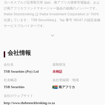
ヨハネスブルグ証券取引所 (jse)、南アフリカ債券市場協会、およ
び南アフリカファンドマネージャー協会の組織のメンバーです。
thebe Stockbroking は thebe Investment Corporation が 100%
出資しています。 TSB Securitiesは、fsp 番号 18047 の認定金融
サービスプロバイダーです。
サービス
TSB Securities仲介サービスのプロバイダーです。同社は、投
資、取引、財務計画、資金管理、投資管理およびその他の金融サ
ービスを提供しています。
会社情報
個人向けアカウント
TSB Securitiesプロのポートフォリオ管理を求める投資家に最適
会社名
規制状況
なフルマネージド口座、自己管理投資に関する決定を下す際に市
TSB Securities (Pty) Ltd
未検証
場の指導を必要とする積極的に関与する投資家に最適な個人サー
ビス仲介口座、および経験豊富な投資家に最適なオンライン取引
社名略語
会社登録国・地域
口座を提供します。決定を下す際に市場の指導を必要とせず、自
TSB Securities
南アフリカ
分自身で取引したいと考えています。
アカウントの種類
会社のウェブサイト
TSB Securitiesは 2 種類のアカウントを提供しています。あなた
http://www.thebestockbroking.co.za