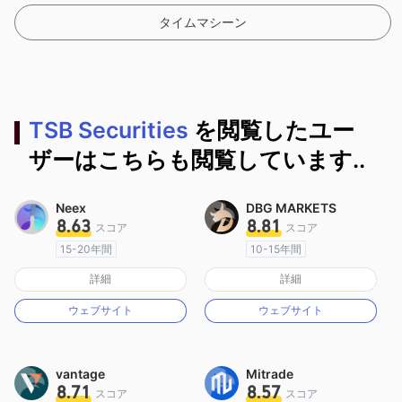
タイムマシーン
TSB Securities
を閲覧したユー
ザーはこちらも閲覧しています..
Neex
DBG MARKETS
8.63
8.81
スコア
スコア
15-20年間
10-15年間
オーストラリア規制
オーストラリア規制
詳細
詳細
マーケットメイキングライセンス（MM）
マーケットメイキングライセンス（MM）
ウェブサイト
ウェブサイト
MT4フルライセンス
MT4フルライセンス
vantage
Mitrade
8.71
8.57
スコア
スコア