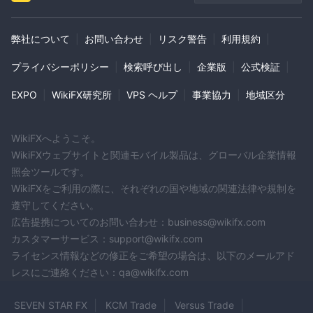
弊社について
|
お問い合わせ
|
リスク警告
|
利用規約
|
プライバシーポリシー
|
検索呼び出し
|
企業版
|
公式検証
|
EXPO
|
WikiFX研究所
|
VPS ヘルプ
|
事業協力
|
地域区分
WikiFXへようこそ。
WikiFXウェブサイトと関連モバイル製品は、グローバル企業情報
照会ツールです。
WikiFXをご利用の際に、それぞれの国や地域の関連法律や規制を
遵守してください。
広告提携についてのお問い合わせ：business@wikifx.com
カスタマーサービス：support@wikifx.com
ライセンス情報などの修正をご希望の場合は、以下のメールアド
レスにご連絡ください：qa@wikifx.com
SEVEN STAR FX
KCM Trade
Versus Trade