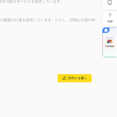
替取引の取引サービスを提供しています。
の2種類の口座を提供しています。ただし、詳細な口座の特
TOP
プションを提供し、トレーダーがリスクを管理しながら戦略を
Chrome
先物取引
€0.80
りません。ただし、
では、契約ごとに
から
評判トを書く
der 5（MT5）
プラットフォームをサポートしています。
al、Skrill、
Klarna
および
を含むさまざまな支払いオプ