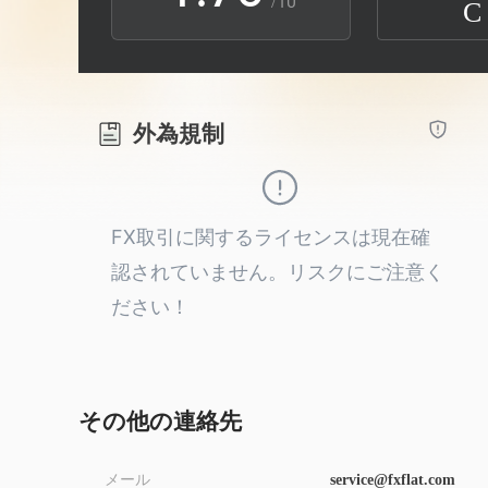
/10
C
2
8
9
3
9
外為規制
4
5
FX取引に関するライセンスは現在確
認されていません。リスクにご注意く
6
ださい！
7
8
その他の連絡先
メール
service@fxflat.com