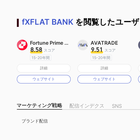
fXFLAT BANK
を閲覧したユーザ
Fortune Prime Global
AVATRADE
8.58
9.51
スコア
スコア
15-20年間
15-20年間
オーストラリア規制
オーストラリア規制
詳細
詳細
マーケットメイキングライセンス（MM）
マーケットメイキングライセンス（MM）
ウェブサイト
ウェブサイト
MT4フルライセンス
MT4フルライセンス
マーケティング戦略
配信インデクス
SNS