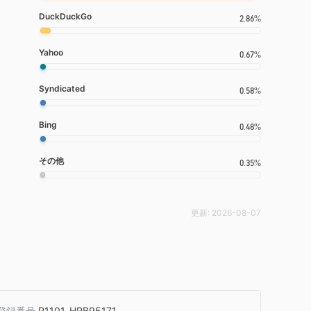
DuckDuckGo
2.86%
Yahoo
0.67%
Syndicated
0.58%
Bing
0.48%
その他
0.35%
更新:
2026-08-07
登録番号
R1101_HRB95171