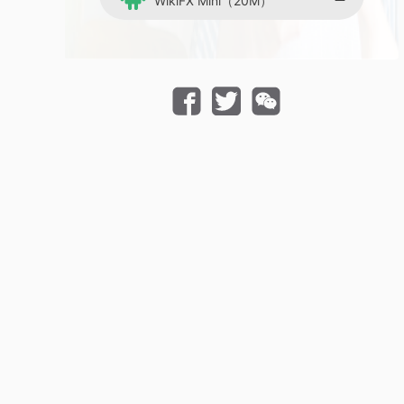
WikiFX Mini（20M）