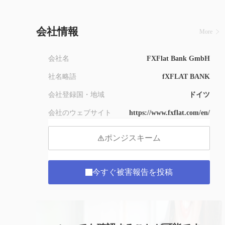
9
会社情報
More
会社名
FXFlat Bank GmbH
社名略語
fXFLAT BANK
会社登録国・地域
ドイツ
会社のウェブサイト
https://www.fxflat.com/en/
ポンジスキーム
今すぐ被害報告を投稿