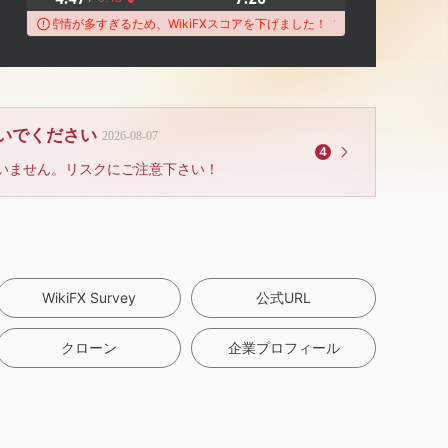
決の苦情が多すぎるため、WikiFXスコアを下げました！
ブローカーは未解決の苦情
ないでください
2026-08-07
4
いません。リスクにご注意下さい！
WikiFX Survey
公式URL
クローン
企業プロフィール