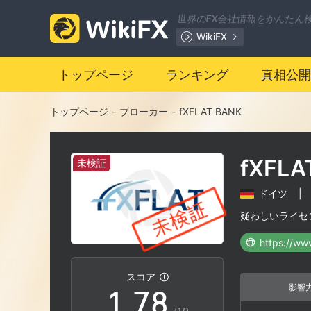
0
1
世界のFX会社情報をかんたん
WikiFX
1
2
トップページ
ランキング
真相公開
2
3
トップページ
-
ブローカー
-
fXFLAT BANK
3
4
fXFLA
未検証
4
5
ドイツ
|
5
6
疑わしいライセ
https://ww
0
6
7
スコア
影響
1
.
7
8