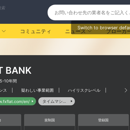
検索
Switch to browser defa
コミュニティ
ニュース
ブローカ
T BANK
5-10年間
ンス
|
疑わしい事業範囲
|
ハイリスクレベル
|
タイムマシーン
w.fxflat.com/en/
力
規制国
登録国