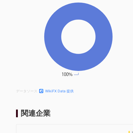
データソース
WikiFX Data 提供
関連企業