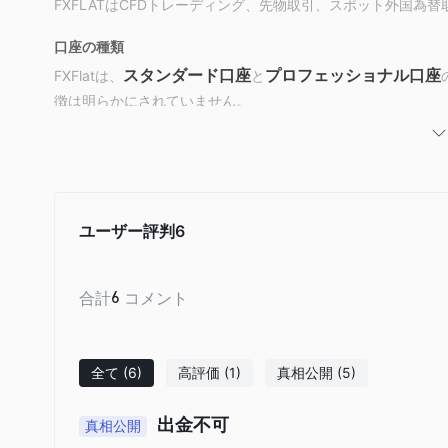
FXFLATはCFDトレーディング、先物取引、スポット外国為
口座の種類
スタンダード口座
プロフェッショナル口座
FXFlatは、
と
徴は明らかにされていません。
レバレッジ
FXFLATは異なる資産クラスに合わせた柔軟なレバレッジオ
最適化できるようサポートしています。
ユーザー評判
6
FXFlat手数料
口座管理サービスは無料であり、CFD取引には手数料がかか
€5.90
の手数料がかかります。
合計
6
コメント
取引プラットフォーム
MetaTrader 4（MT4）
MetaTra
FXFLATは独自の
および
全て
(6)
高評価
(1)
真相公開
(5)
入金と出金
出金不可
真相公開
iDeal、Mastercard、Maestro、VISA、Payp
FXFlat は、