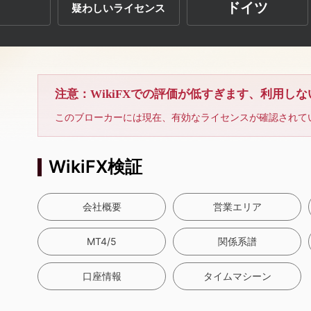
ドイツ
疑わしいライセンス
ブローカーは未解
注意：WikiFXでの評価が低すぎます、利用し
このブローカーには現在、有効なライセンスが確認されて
WikiFX検証
会社概要
営業エリア
MT4/5
関係系譜
口座情報
タイムマシーン