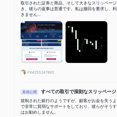
取引された証券と商品、そして大きなスリッページ
EU
ションを提供しています。銀行振込に関しては、お客様は
き、彼らの返事は普通です。私は撤回を要求し、利益は
追加入金
50,00 EUR
入金額は明確ではありませんが、
には
きません...
FX4255247862
すべての取引で深刻なスリッページ
真相公開
規制された銀行のようですが、顧客がお金を失うよ
で非常に貧弱なサポートをしており、彼らがそうす
はお勧めしません。