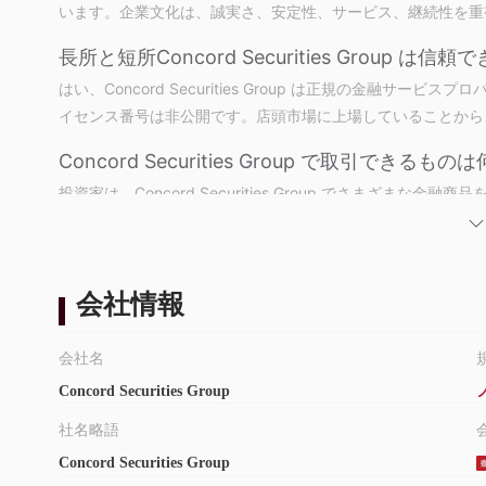
います。企業文化は、誠実さ、安定性、サービス、継続性を重
長所と短所
Concord Securities Group は信
はい、Concord Securities Group は正規の金融
イセンス番号は非公開です。店頭市場に上場していることから
Concord Securities Group で取引できるも
投資家は、Concord Securities Group でさまざ
金融取引、外国株取引サービスを提供している株式が含まれま
さらに、デリバティブ、ワラント、ETFなどの指数連動商品
会社情報
会社名
Concord Securities Group
社名略語
Concord Securities Group