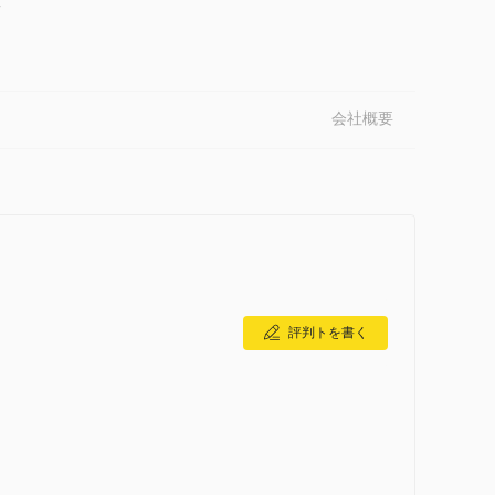
-
会社概要
評判トを書く