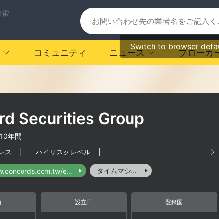
検索
Switch to browser defa
コミュニティ
ニュース
ブローカ
d Securities Group
-10年間
ンス
|
ハイリスクレベル
|
タイムマシーン
https://www.concords.com.tw/english/index.htm
力
設立日
登録国