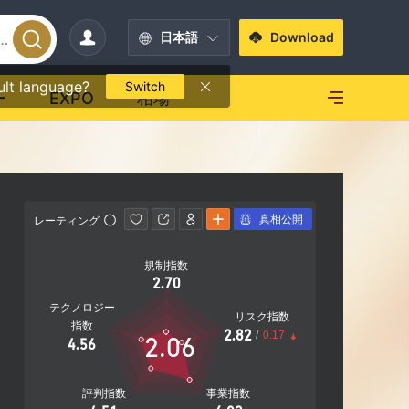
日本語
Download
ult language?
Switch
ー
EXPO
相場
真相公開
レーティング
影響力
規制指数
影響力
2.70
B
テクノロジー
リスク指数
指数
2.82
/
0.17
2.06
4.56
20.60%
社
評判指数
事業指数
営業エリア