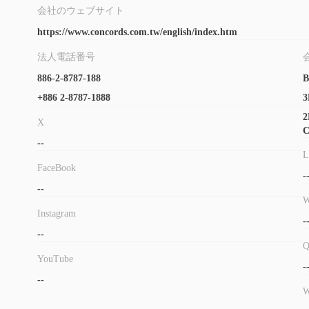
会社のウェブサイト
https://www.concords.com.tw/english/index.htm
法人電話番号
886-2-8787-188
B
+886 2-8787-1888
3
2
X
C
--
L
FaceBook
-
--
W
Instagram
-
--
YouTube
-
--
W