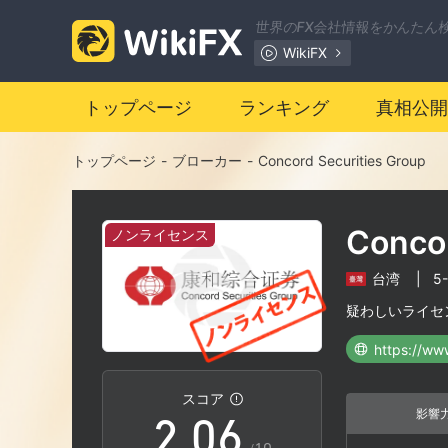
世界のFX会社情報をかんたん
WikiFX
0
トップページ
ランキング
真相公開
1
トップページ
-
ブローカー
-
Concord Securities Group
2
Concor
ノンライセンス
3
台湾
|
5
0
4
疑わしいライセ
1
5
スコア
影響
2
.
0
6