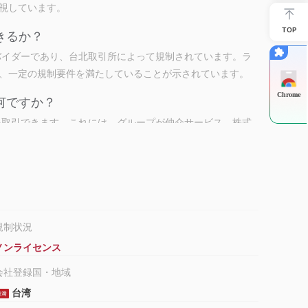
視しています。
TOP
頼できるか？
サービスプロバイダーであり、台北取引所によって規制されています。ラ
、一定の規制要件を満たしていることが示されています。
Chrome
のは何ですか？
まな金融商品を取引できます。これには、グループが仲介サービス、株式
す。さらに、先物取引、債券、固定収益商品もあります。
に関連するサービスも提供しています。
規制状況
ノンライセンス
会社登録国・地域
台湾