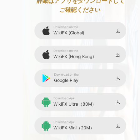
8
詳細はアプリをダウンロードして
ご確認ください
9
Download on the
WikiFX (Global)
Download on the
WikiFX (Hong Kong)
Download on the
Google Play
Download Apk
WikiFX Ultra（80M）
Download Apk
WikiFX Mini（20M）