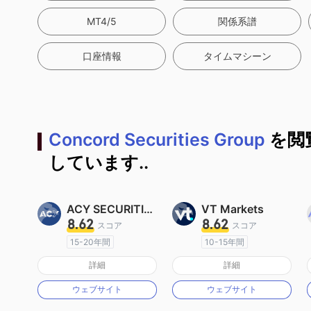
MT4/5
関係系譜
口座情報
タイムマシーン
Concord Securities Group
を閲
しています..
ACY SECURITIES
VT Markets
8.62
8.62
スコア
スコア
15-20年間
10-15年間
オーストラリア規制
オーストラリア規制
詳細
詳細
マーケットメイキングライセンス（MM）
マーケットメイキングライセンス（MM）
ウェブサイト
ウェブサイト
MT4フルライセンス
MT4フルライセンス