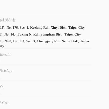
会社所在地
1F., No. 176, Sec. 1, Keelung Rd., Xinyi Dist., Taipei City
F., No. 143, Fuxing N. Rd., Songshan Dist., Taipei City
F., No.8, Ln. 174, Sec. 3, Chenggong Rd., Neihu Dist., Taipei
ity
inkedIn
-
hatsApp
-
QQ
-
eChat