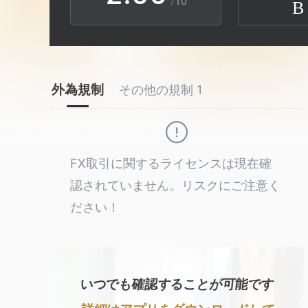
/10
B
3
1
7
4
2
8
外為規制
その他の規制 1
5
3
9
6
4
FX取引に関するライセンスは現在確
7
5
認されていません。リスクにご注意く
ださい！
8
6
9
7
いつでも確認することが可能です