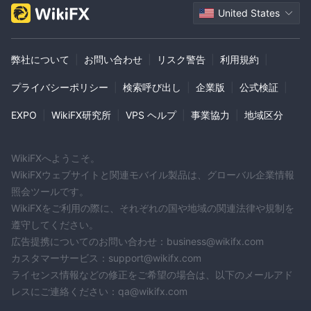
United States
弊社について
|
お問い合わせ
|
リスク警告
|
利用規約
|
プライバシーポリシー
|
検索呼び出し
|
企業版
|
公式検証
|
EXPO
|
WikiFX研究所
|
VPS ヘルプ
|
事業協力
|
地域区分
WikiFXへようこそ。
WikiFXウェブサイトと関連モバイル製品は、グローバル企業情報
照会ツールです。
WikiFXをご利用の際に、それぞれの国や地域の関連法律や規制を
遵守してください。
広告提携についてのお問い合わせ：business@wikifx.com
カスタマーサービス：support@wikifx.com
ライセンス情報などの修正をご希望の場合は、以下のメールアド
レスにご連絡ください：qa@wikifx.com