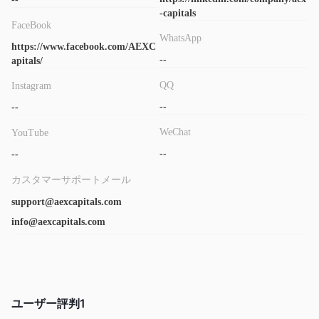
-capitals
FaceBook
WhatsApp
https://www.facebook.com/AEXC
--
apitals/
QQ
Instagram
--
--
WeChat
YouTube
--
--
カスタマーサポートメール
support@aexcapitals.com
info@aexcapitals.com
ユーザー評判
1