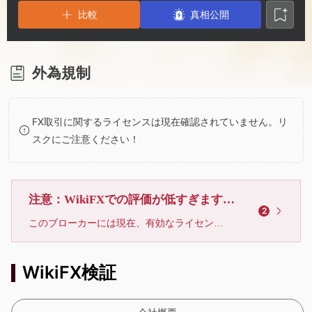
3
1
4
比較
真相公開
4
2
5
5
3
6
外為規制
6
4
7
FX取引に関するライセンスは現在確認されていません。リ
スクにご注意ください！
7
5
8
8
6
9
注意：WikiFXでの評価が低すぎます、利用しないでください
2
このブローカーには現在、有効なライセンスが確認されていません。リスクにご注意下さい！
9
7
WikiFX検証
8