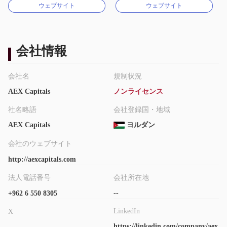
ウェブサイト
ウェブサイト
MT4フルライセンス
MT4フルライセンス
会社情報
会社名
規制状況
AEX Capitals
ノンライセンス
社名略語
会社登録国・地域
AEX Capitals
ヨルダン
会社のウェブサイト
http://aexcapitals.com
法人電話番号
会社所在地
--
+962 6 550 8305
LinkedIn
X
https://linkedin.com/company/aex
--