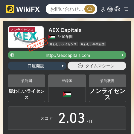
AEX Capitals
ノンライセンス
5-10年間
疑わしいライセンス
疑わしい事業範囲
ハイリスクレベル
http://aexcapitals.com
0
口座開設
タイムマシーン
0
1
規制国
登録国
規制状況
ノンライセン
疑わしいライセン
1
2
ス
ス
2
.
0
3
スコア
/10