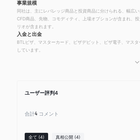
事業規模
同社は、主にレバレッジ商品と投資商品に分けられる、幅広い
CFD商品、先物、コモディティ、上場オプションが含まれ、投
リオが含まれます。
入金と出金
BTLビザ、マスターカード、ビザデビット、ビザ電子、マス
しています。
ユーザー評判
4
合計
4
コメント
全て
(4)
真相公開
(4)