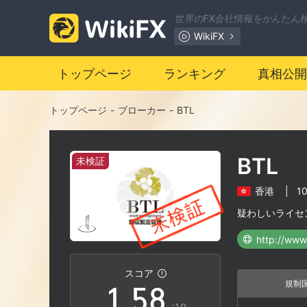
1
世界のFX会社情報をかんたん
WikiFX
2
トップページ
ランキング
真相公開
0
3
トップページ
-
ブローカー
-
BTL
1
4
BTL
未検証
2
5
香港
|
1
3
6
疑わしいライセ
http://www
0
4
7
スコア
規制
1
.
5
8