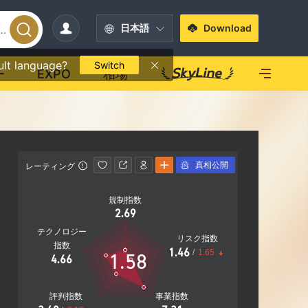
日本語
Download
ult language?
Switch
ー
EXPO
相場
真相公開
レーティング
連絡先情報
規制指数
+852 37
2.69
http://w
テクノロジー
リスク指数
12/F, Chu
指数
1.46
/
1.65
1.58
Road, Ho
4.66
評判指数
事業指数