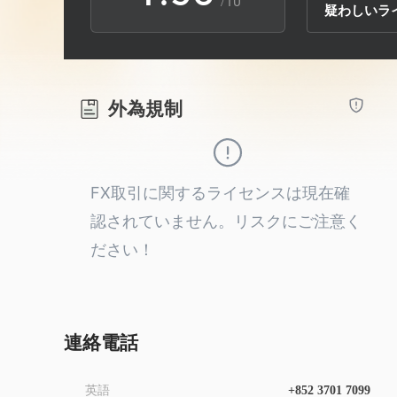
/10
疑わしいラ
2
6
9
3
7
外為規制
4
8
5
9
FX取引に関するライセンスは現在確
認されていません。リスクにご注意く
6
ださい！
7
8
連絡電話
英語
+852 3701 7099