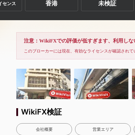
香港
未検証
イセンス
注意：WikiFXでの評価が低すぎます、利用し
このブローカーには現在、有効なライセンスが確認されて
WikiFX検証
会社概要
営業エリア