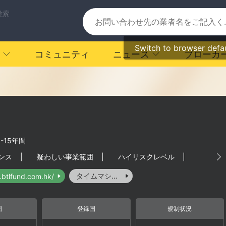
検索
Switch to browser defa
コミュニティ
ニュース
ブローカ
0-15年間
ンス
|
疑わしい事業範囲
|
ハイリスクレベル
|
タイムマシーン
.btlfund.com.hk/
国
登録国
規制状況