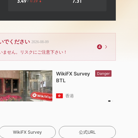
3.49
7.31
/
0.19
ないでください
2026-08-09
4
いません。リスクにご注意下さい！
WikiFX Survey
Danger
BTL
香港
WikiFX Survey
公式URL