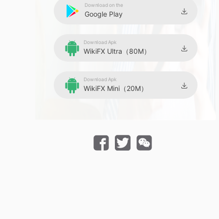
Download on the
Google Play
Download Apk
WikiFX Ultra（80M）
Download Apk
WikiFX Mini（20M）