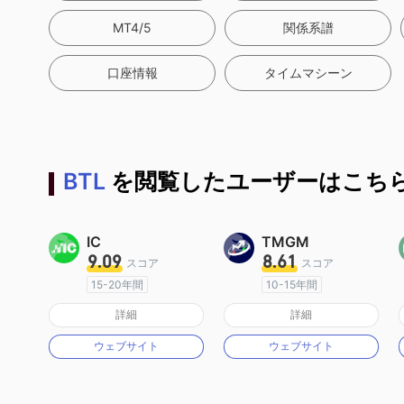
MT4/5
関係系譜
口座情報
タイムマシーン
BTL
を閲覧したユーザーはこちら
IC
TMGM
9.09
8.61
スコア
スコア
15-20年間
10-15年間
オーストラリア規制
オーストラリア規制
詳細
詳細
マーケットメイキングライセンス（MM）
マーケットメイキングライセンス（MM）
ウェブサイト
ウェブサイト
MT4フルライセンス
MT4フルライセンス