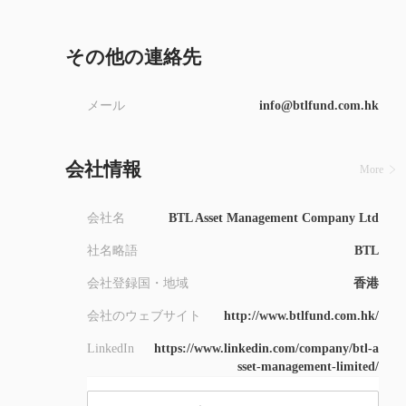
9
その他の連絡先
メール
info@btlfund.com.hk
会社情報
More
会社名
BTL Asset Management Company Ltd
社名略語
BTL
会社登録国・地域
香港
会社のウェブサイト
http://www.btlfund.com.hk/
LinkedIn
https://www.linkedin.com/company/btl-a
sset-management-limited/