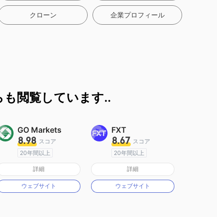
クローン
企業プロフィール
も閲覧しています..
GO Markets
FXT
8.98
8.67
スコア
スコア
20年間以上
20年間以上
オーストラリア規制
オーストラリア規制
詳細
詳細
マーケットメイキングライセンス（MM）
マーケットメイキングライセンス（MM）
ウェブサイト
ウェブサイト
cTrader
MT4フルライセンス