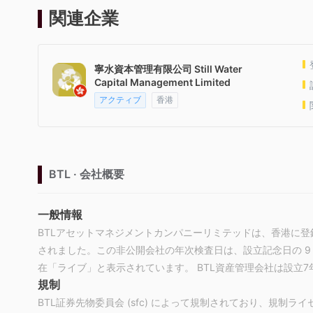
関連企業
寧水資本管理有限公司 Still Water
Capital Management Limited
アクティブ
香港
BTL · 会社概要
一般情報
BTLアセットマネジメントカンパニーリミテッドは、香港に登録
されました。この非公開会社の年次検査日は、設立記念日の 9 月 
在「ライブ」と表示されています。 BTL資産管理会社は設立7
規制
BTL証券先物委員会 (sfc) によって規制されており、規制ライセン