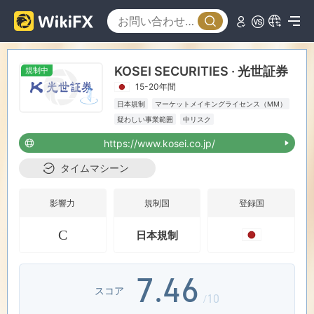
0
1
0
KOSEI SECURITIES · 光世証券
規制中
2
1
15-20年間
日本規制
マーケットメイキングライセンス（MM）
3
0
2
疑わしい事業範囲
中リスク
https://www.kosei.co.jp/
4
1
3
タイムマシーン
5
2
4
影響力
規制国
登録国
C
日本規制
6
3
5
7
.
4
6
スコア
/10