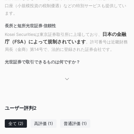
口座（小規模投資の税制優遇）などの特別サービスも提供してい
ます。
長所と短所
光世証券 信頼性
日本の金融
Kosei Securitiesは東京証券取引所に上場しており、
庁（FSA）によって規制されています
。許可番号は近畿財務
局長（金商）第14号で、法的に登録された証券会社です。
光世証券で取引できるものは何ですか？
口座タイプ
特定口座
: 取引先の利益と損失を計算し、税金の支払いを処理
し、年次税申告を簡素化します。
NISA口座
: 小規模投資用の非課税口座で、年間投資限度額は
¥1,000,000です。5年間、配当金と売却代金は非課税です。
ユーザー評判
2
光世証券手数料
全て
(2)
高評価
(1)
普通評価
(1)
主要手数料: