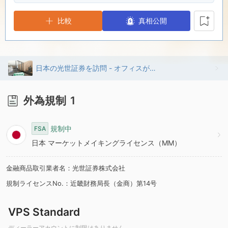
8
5
7
比較
真相公開
9
6
8
7
9
日本の光世証券を訪問 - オフィスが見つかりました
8
外為規制
1
9
規制中
FSA
日本 マーケットメイキングライセンス（MM）
金融商品取引業者名：光世証券株式会社
規制ライセンスNo.：近畿財務局長（金商）第14号
VPS Standard
ディーラーアカウントに制限はありません