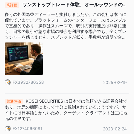
株式（オンライン）: ¥1,000,000未満の取引に対して0.601%
ワンストップトレード体験、オールラウンドの優
高評価
（最低¥1,100）。¥1,000,000,000を超える金額については、手
れたサービス
多くの外国為替ディーラーと接触しましたが、この会社は本当に
数料は個別交渉の対象となります。
優れています。プラットフォームのインターフェースはシンプル
米国株: 一律0.495%（最低¥550）。SEC手数料は2025年5月13
で直感的であり、操作はスムーズで、取引の実行速度は非常に速
日から一時的に免除されます。
く、日常の取引や急な市場の機会を利用する場合でも、全くプレ
ッシャーを感じません。スプレッドが低く、手数料が透明で合理
先物オプション（オンライン）: インデックス先物に対して
的であり、コスト管理は非常に優れています。カスタマーサービ
0.022%、国債先物に対して0.0044%、最低手数料は¥440です。
スチームは24時間オンラインで、迅速に対応し、質問には必ず答
口座維持手数料: 年間¥2,200（同社株式を100株以上保有するク
えてくれます。専門的で忍耐強く、問題解決の効率も非常に高い
です。外国為替取引愛好者の皆様に強くお勧めします！
ライアントは免除）。
その他の手数料:
マージンローン金利（買いサイド）: 機関マージン1.64%–1.92%
FX3932786358
2025-02-19
（年利）；一般マージン2.14%–2.42%。
詳細な口座手数料情報については、公式ウェブサイトをご覧くだ
さい。
KOSEI SECURITIES は日本では信頼できる証券会社で
普通評価
あり、地元の機関によって十分に規制されているようですが、サ
イトには日本語しかないため、ターゲット クライアントは主に地
元の住民です。
FX1274066081
2023-02-24