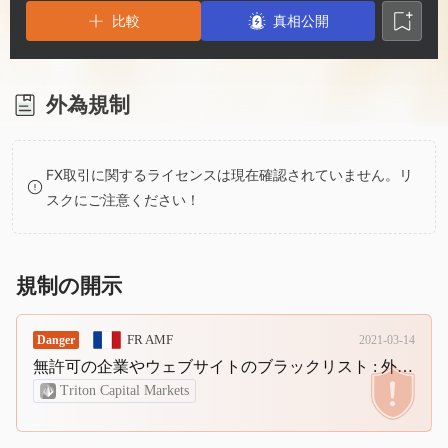
2
8
3
比較
真相公開
3
9
4
4
5
外為規制
5
6
FX取引に関するライセンスは現在確認されていません。リ
スクにご注意ください！
6
7
7
8
規制の開示
8
9
FR AMF
Danger
2021-03-14
無許可の企業やウェブサイトのブラックリスト : 外国為替.
9
Triton Capital Markets