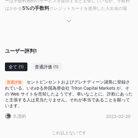
ーは手数料無料のサービスを提供すると主張しているが、手数料
5%の手数料
はかかる
クレジットカードを使用した入出金の場
合。さらに、資金の出金を困難にする制限条件付きの休眠手数料
やボーナスオファーもあります。このブローカーのウェブサイト
はスプレッドと手数料に関して透明性に欠けており、提供されて
いる取引プラットフォームは機能が限られた独自のウェブトレー
ダーです。慎重になり、代わりの信頼できるブローカーを検討す
ユーザー評判
1
ることをお勧めします。
は Triton Capital Markets合法ですか、そ
全て
(1)
普通評価
(1)
れとも詐欺ですか？
セントビンセントおよびグレナディーン諸島に登録さ
普通評価
Triton Capital Marketsは、メインページで手数料無料のサービス
れている、いわゆる外国為替会社 Triton Capital Markets が、そ
を提供すると主張する証券会社です。しかし、さらに調査する
の Web サイトを売却したようです。幸いなことに、詐欺にあった
と、クレジットカードを使用して行われた入出金には5％の手数
と主張する人は見当たりません。それが本当であることを願って
います。
料がかかることが明らかになりました。さらに、ブローカーはど
の口座にも休眠手数料を請求します。
久违的
2023-02-20
さらに、 Triton Capital Markets預金に対するボーナスを奨励し
ます。これはオフショア詐欺師が使用する一般的な戦術です。こ
これ以上ないです
のようなボーナスには特定の利用規約が付いていることが多く、