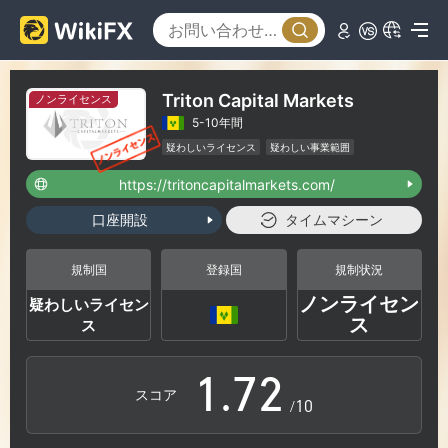
1
2
Triton Capital Markets
ノンライセンス
5-10年間
3
疑わしいライセンス
疑わしい事業範囲
ハイリスクレベル
https://tritoncapitalmarkets.com/
4
口座開設
タイムマシーン
5
0
規制国
登録国
規制状況
ノンライセン
疑わしいライセン
0
6
1
ス
ス
1
.
7
2
スコア
/10