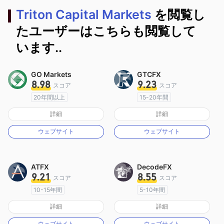
Triton Capital Markets
を閲覧し
たユーザーはこちらも閲覧して
います..
GO Markets
GTCFX
8.98
9.23
スコア
スコア
20年間以上
15-20年間
オーストラリア規制
イギリス規制
詳細
詳細
マーケットメイキングライセンス（MM）
マーケットメイキングライセンス（MM）
ウェブサイト
ウェブサイト
cTrader
MT4フルライセンス
ATFX
DecodeFX
9.21
8.55
スコア
スコア
10-15年間
5-10年間
オーストラリア規制
オーストラリア規制
詳細
詳細
マーケットメイキングライセンス（MM）
マーケットメイキングライセンス（MM）
ウェブサイト
ウェブサイト