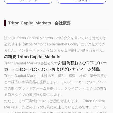
MT4フルライセンス
MT4フルライセンス
Triton Capital Markets · 会社概要
注:以来 Triton Capital Marketsこの紹介文を書いている時点では
公式サイト (https://tritoncapitalmarkets.com/) にアクセスでき
ません。インターネットからは大まかな理解しか得られません。
の概要
Triton Capital Markets
外国為替およびCFDブロー
Triton Capital Markets容疑者です
カー
セントビンセントおよびグレナディーン諸島
元に
。
Triton Capital Markets通貨ペア、商品、指数、株式、暗号通貨な
どの幅広い市場商品を提供します。このブローカーはウェブベー
スの取引プラットフォームを提供し、クライアントに 7 つの異な
る口座タイプの選択肢を提供します。
ただし、その正当性については懸念があります。 Triton Capital
Markets 、詐欺のような行為に関連しているためです。ブローカ