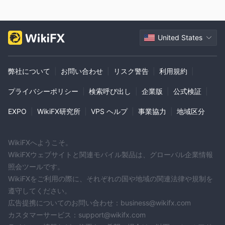
通常は細かい文字で隠されており、非現実的なロールオーバー要
件を満たすまでトレーダーが資金を引き出すことがほぼ不可能に
なる可能性があることに注意することが重要です。
United States
注意を払い、被害に遭わないようにすることを強くお勧めしま
す。 Triton Capital Markets詐欺。同様に、fxgm、finexico、
弊社について
|
お問い合わせ
|
リスク警告
|
利用規約
|
gloffix を取引先となる可能性のあるブローカーのリストから除外
することをお勧めします。これらの予防措置を講じることは、経
プライバシーポリシー
|
検索呼び出し
|
企業版
|
公式検証
|
済的資源、精神的健康、貴重な時間を保護するのに役立ちます。
EXPO
|
WikiFX研究所
|
VPS ヘルプ
|
事業協力
|
地域区分
長所と短所
Triton Capital Marketsは幅広い市場商品を提供し、トレーダーが
WikiFXへようこそ。
投資ポートフォリオを多様化できるようにします。また、初心者
WikiFXウェブサイトと関連モバイル製品は、グローバル企業情報
と経験豊富なトレーダーの両方に対応する、さまざまなレベルの
照会ツールです。
複数のライブ取引口座も提供しています。電話、電子メール、ソ
WikiFXをご利用の際に、それぞれの国や地域の関連法律や規制を
ーシャル メディアによる連絡オプションを利用できるため、迅速
遵守してください。
なカスタマー サポートが保証されます。さらに、このプラットフ
広告提携についてのお問い合わせ：business@wikifx.com
ォームは複数のユーザーフレンドリーな取引プラットフォームを
カスタマーサービス：support@wikifx.com
提供し、ユーザーに柔軟性を提供します。