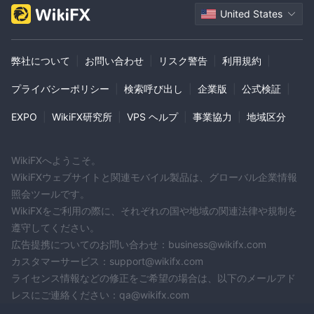
United States
弊社について
|
お問い合わせ
|
リスク警告
|
利用規約
|
プライバシーポリシー
|
検索呼び出し
|
企業版
|
公式検証
|
EXPO
|
WikiFX研究所
|
VPS ヘルプ
|
事業協力
|
地域区分
WikiFXへようこそ。
WikiFXウェブサイトと関連モバイル製品は、グローバル企業情報
照会ツールです。
WikiFXをご利用の際に、それぞれの国や地域の関連法律や規制を
遵守してください。
広告提携についてのお問い合わせ：business@wikifx.com
カスタマーサービス：support@wikifx.com
ライセンス情報などの修正をご希望の場合は、以下のメールアド
レスにご連絡ください：qa@wikifx.com