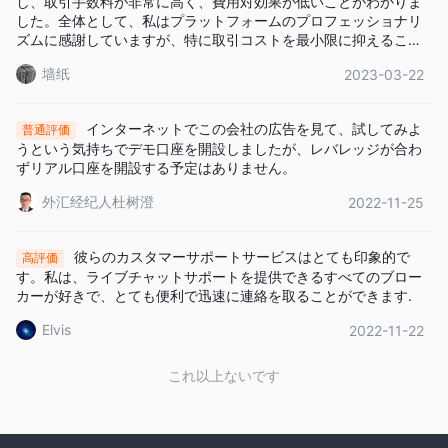
し、取引手数料が非常に高く、費用対効果が低いことがわかりま
した。全体として、私はプラットフォームのプロフェッショナリ
ズムに感謝していますが、特に取引コストを最小限に抑えること
が最優先事項である場合は、Soegee Futures に落ち着く前に他の
墙纸
2023-03-22
オプションを検討することをお勧めします.
インターネットでこの会社の広告を見て、試してみよ
普通評価
うという気持ちでデモ口座を開設しましたが、レバレッジが合わ
ずリアル口座を開設する予定はありません。
外汇经纪人杜树澄
2022-11-25
彼らのカスタマーサポートサービスはとても印象的で
高評価
す。私は、ライブチャットサポートを提供できるすべてのブロー
カーが好きで、とても便利で迅速に連絡を取ることができます.
Elvis
2022-11-22
これ以上ないです