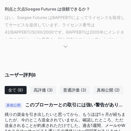
利点と欠点
Soegee Futures は信頼できるか？
はい。Soegee Futures はBAPPEBTIによってライセンスを取得し
てサービスを提供しています。ライセンス番号は
42/BAPPEBTI/SI/XII/2000です。BAPPEBTIは2005年にインドネ
シアの金融サービス業界の一部を規制するために立ち上げられま
した。
Soegee Futures で取引できるものは何ですか？
Soegee Futuresは、外国為替、2つの商品（金属とエネルギ
ユーザー評判
8
ー）、指数、CFD、株式など、幅広い取引商品を提供していま
す。
全て
(8)
高評価
(3)
普通評価
(3)
真相公開
(2)
口座タイプ
Zero-trader
Pro-trader
Soegee Futuresは、
アカウントと
アカ
このブローカーとの取引には強い警告がありま
真相公開
ウントを提供しています。Zero-traderアカウントの最低入金額は
す！！！！
残りの資金を引き出したいと思ってから、もうほぼ1ヶ月が経ちま
$100
$1,000
で、Pro-traderアカウントの最低入金額は
です。
したが、今のところ送金されていません。確認したところ、ただ
送金されることが約束されただけでした。過去1週間、メールやW
レバレッジ
Aカスタマーサービスを通じての連絡には一切回答がありません。