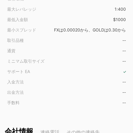
最大レバレッジ
1:400
最低入金額
$1000
最小スプレッド
FXは0.00020から、GOLDは0.30から
取引品種
--
通貨
--
ミニマム取引サイズ
--
サポート EA
入金方法
--
出金方法
--
手数料
--
会社情報
連絡電話
その他の連絡先