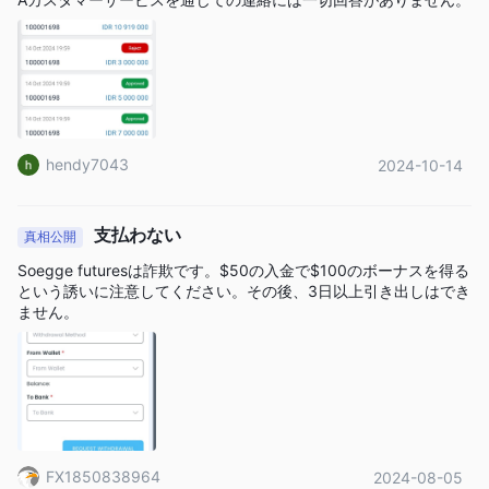
Soegee Futuresは、口座タイプによって異なる柔軟なレバレッジ
オプションを提供しています。Zero-traderアカウントのレバレッ
1:200
ジは最大
であり、Pro-traderアカウントのレバレッジは最
1:400
大
です。高いレバレッジは利益の可能性を高める一方、リ
スクも増加するため、適切なリスク管理が重要です。
hendy7043
2024-10-14
手数料
Soegee Futuresは手数料を低く設定していると主張しています。
支払わない
真相公開
0.1ピ
外国為替スプレッドに関して、Zero-traderアカウントでは
ップ
0.2ピップ
から、Pro-traderアカウントでは
からスプレッド
Soegge futuresは詐欺です。$50の入金で$100のボーナスを得る
という誘いに注意してください。その後、3日以上引き出しはでき
を提供しています。
ません。
取引プラットフォーム
FX1850838964
2024-08-05