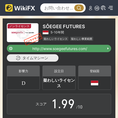
3
3
4
4
SÔEGEE FUTURES
ノンライセンス
5-10年間
5
5
疑わしいライセンス
疑わしい事業範囲
インドネシアFX取引ライセンス (EP)取消済み
http://www.soegeefutures.com/
ハイリスクレベル
6
6
タイムマシーン
7
7
影響力
設立日
登録国
疑わしいライセン
D
0
8
8
ス
1
.
9
9
スコア
/10