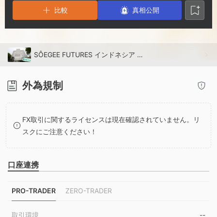
2
比較
真相公開
3
4
SÔEGEE FUTURES インドネシア 認証済み: 事業所確認済み
5
外為規制
6
FX取引に関するライセンスは現在確認されていません。リ
スクにご注意ください！
7
8
口座連携
9
PRO-TRADER
ZERO-TRADER
取引環境
--