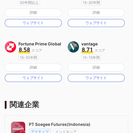
20年間以上
15-20年間
オーストラリア規制
オーストラリア規制
詳細
詳細
マーケットメイキングライセンス（MM）
マーケットメイキングライセンス（MM）
ウェブサイト
ウェブサイト
MT4フルライセンス
自社開発
Fortune Prime Global
vantage
8.58
8.71
スコア
スコア
15-20年間
10-15年間
オーストラリア規制
オーストラリア規制
詳細
詳細
マーケットメイキングライセンス（MM）
マーケットメイキングライセンス（MM）
ウェブサイト
ウェブサイト
MT4フルライセンス
MT4フルライセンス
関連企業
PT Soegee Futures(Indonesia)
アクティブ
インドネシア