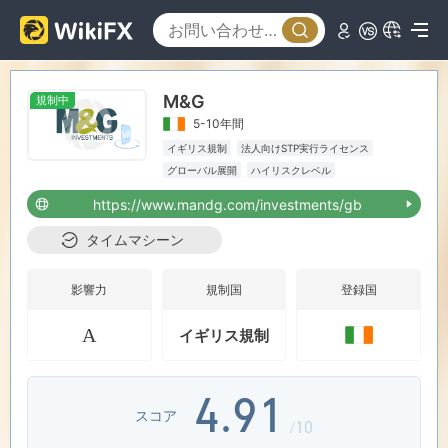
2
3
M&G
規制中
4
5-10年間
イギリス規制
法人向けSTP実行ライセンス
0
5
グローバル展開
ハイリスクレベル
https://www.mandg.com/investments/gb
1
6
タイムマシーン
2
7
影響力
規制国
登録国
A
イギリス規制
3
8
0
4
.
9
1
スコア
/10