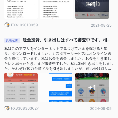
+1
FX4102010959
2021-08-25
送金投資、引き出しはすべて審査中です。相手
真相公開
からの送金をまったく受け取っていませんし、引き出し審
私はこのアプリをインターネットで見つけてお金を稼げると知
査中のお金が消えました。
り、ダウンロードしました。カスタマーサービスはオンライン送
金も提供しています。私はお金を送金しました。お金を引き出し
たいと思ったとき、まだ審査中でした。私は3回引き出しをしまし
た、それぞれ10万台湾ドルを引き出しましたが、何も受け取りま
せんでした。何度もカスタマーサービスに問い合わせましたが、
返事はありませんでした。再びこのプラットフォームにログイン
したとき、引き出したお金がなくなっていることに気づきまし
+1
た。元々は190万を超えていましたが、今では150万を少し超える
だけです。これは明らかに私のお金を騙す詐欺です。
FX3308363627
2024-09-05