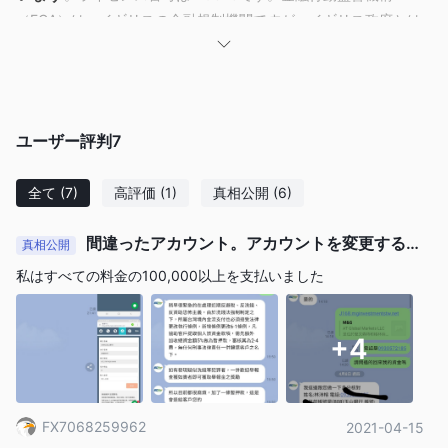
（FCA）は、イギリスの金融規制機関ですが、イギリス政府とは
独立して運営され、金融サービス業界のメンバーに手数料を請求
して運営されています。
M&Gサービス
ユーザー評判
7
口座タイプ
全て
(7)
高評価
(1)
真相公開
(6)
M&G手数料
手数料は投資額に関連しており、ファンドのパフォーマンスに応
間違ったアカウント。アカウントを変更するに
真相公開
じて異なります。料金は年次で計算され、毎日引き落とされま
はお金が必要です。延滞料が必要です。撤退できません
私はすべての料金の100,000以上を支払いました
す。詳細は記載されていません。
取引プラットフォーム
+4
入金と出金
Maestro、MasterCardデビット、Visaデ
ブローカーは、
ビット＆Visa Deltaデビットカード
を利用した支払いを受け
FX7068259962
2021-04-15