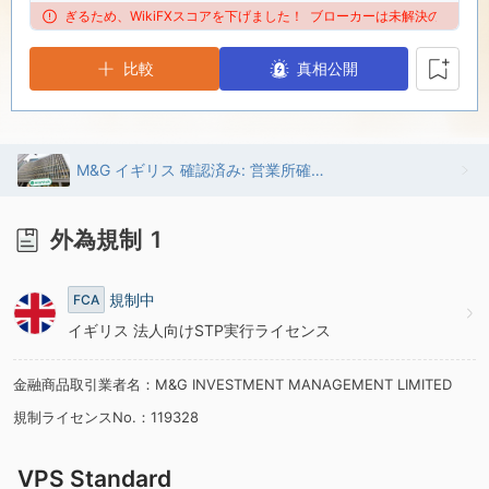
5
2
が多すぎるため、WikiFXスコアを下げました！
ブローカーは未解決の苦情が多すぎ
比較
6
3
真相公開
7
4
M&G イギリス 確認済み: 営業所確認済み
8
5
外為規制
1
9
6
規制中
FCA
7
イギリス 法人向けSTP実行ライセンス
金融商品取引業者名：M&G INVESTMENT MANAGEMENT LIMITED
8
規制ライセンスNo.：119328
9
VPS Standard