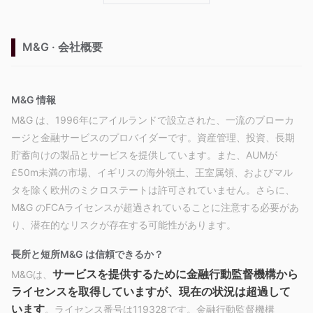
M&G · 会社概要
M&G 情報
M&G は、1996年にアイルランドで設立された、一流のブローカ
ージと金融サービスのプロバイダーです。資産管理、投資、長期
貯蓄向けの製品とサービスを提供しています。また、AUMが
£50m未満の市場、イギリスの海外領土、王室属領、およびマル
タを除く欧州のミクロステートは許可されていません。さらに、
M&G のFCAライセンスが超過されていることに注意する必要があ
り、潜在的なリスクが存在する可能性があります。
長所と短所
M&G は信頼できるか？
サービスを提供するために金融行動監督機構から
M&Gは、
ライセンスを取得していますが、現在の状況は超過して
います
。ライセンス番号は119328です。金融行動監督機構