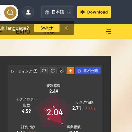
日本語
Download
ult language?
Switch
ー
EXPO
相場
真相公開
レーティング
影響力
規制指数
影響力
2.69
A
テクノロジー
リスク指数
指数
2.71
/
0.33
2.04
4.59
20.40%
社
評判指数
事業指数
営業エリア