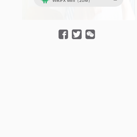
WikiFX Mini（20M）