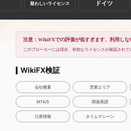
ドイツ
疑わしいライセンス
注意：WikiFXでの評価が低すぎます、利用し
このブローカーには現在、有効なライセンスが確認されて
WikiFX検証
会社概要
営業エリア
MT4/5
関係系譜
口座情報
タイムマシーン