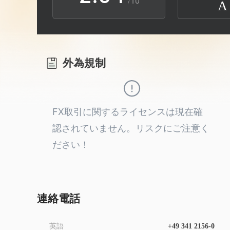
/10
A
3
1
5
4
2
6
外為規制
5
3
7
6
4
8
FX取引に関するライセンスは現在確
認されていません。リスクにご注意く
7
5
9
ださい！
8
6
9
7
連絡電話
英語
+49 341 2156-0