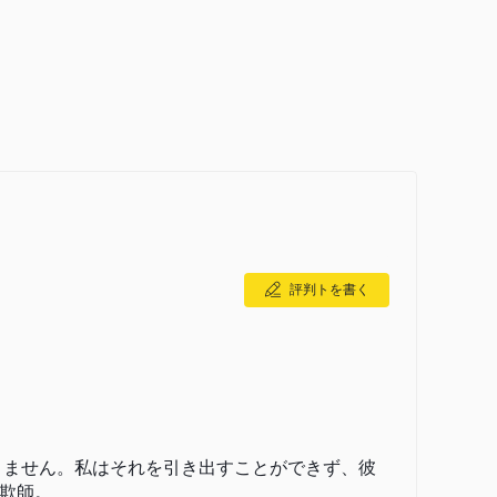
てREMIT報告コストをカバーするための、報告ニーズと市場
対する市場セグメント（ガス、電力、EPEX）ごとに年間固定
評判トを書く
きません。私はそれを引き出すことができず、彼
欺師。