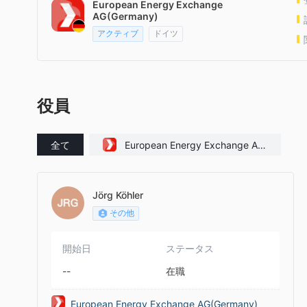
European Energy Exchange
AG(Germany)
アクティブ
ドイツ
役員
全て
European Energy Exchange AG
(Germany)
Jörg Köhler
その他
開始日
ステータス
--
在職
European Energy Exchange AG(Germany)