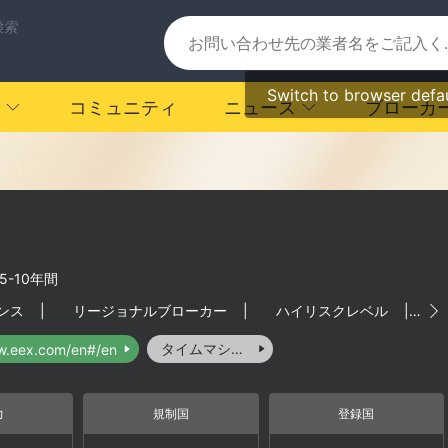
検索
Switch to browser defa
コミュニティ
ニュース
ブローカ
5-10年間
ンス
|
リージョナルブローカー
|
ハイリスクレベル
|
タイムマシーン
w.eex.com/en#/en
力
規制国
登録国