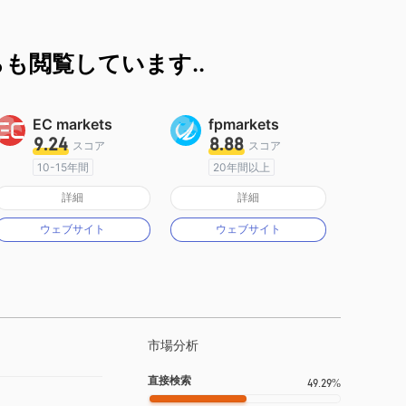
も閲覧しています..
EC markets
fpmarkets
9.24
8.88
スコア
スコア
10-15年間
20年間以上
オーストラリア規制
オーストラリア規制
詳細
詳細
マーケットメイキングライセンス（MM）
マーケットメイキングライセンス（MM）
ウェブサイト
ウェブサイト
MT4フルライセンス
MT4フルライセンス
市場分析
直接検索
49.29%