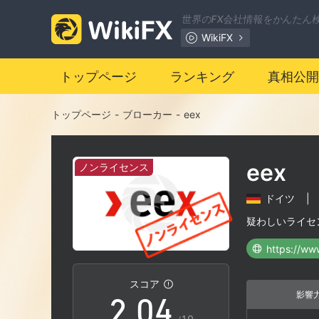
世界のFX会社情報をかんたん
WikiFX
トップページ
ランキング
真相公開
トップページ
-
ブローカー
-
eex
0
eex
ノンライセンス
1
ドイツ
|
0
2
疑わしいライセ
https://ww
1
3
スコア
影響
2
.
0
4