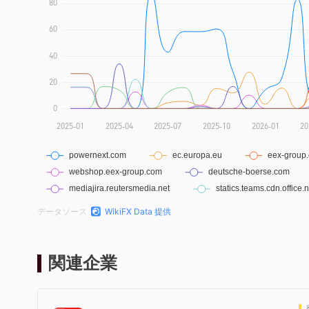
データソース
WikiFX Data 提供
関連企業