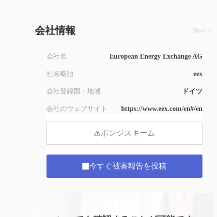
8
9
会社情報
More
会社名
European Energy Exchange AG
社名略語
eex
会社登録国・地域
ドイツ
会社のウェブサイト
https://www.eex.com/en#/en
ポンジスキーム
今すぐ被害報告を投稿