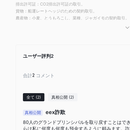
排出許可証：
CO2排出許可証の取引。
貨物：
船運レートヘッジのための契約取引。
農産物：
小麦、とうもろこし、菜種、ジャガイモの契約取引。
手数料
ACER REMIT手数料：
ACER/EU委員会のガイドラインに従っ
セグメントによって異なる手数料。
ACER報告の取り扱い手数料：
EEXのREMIT報告サービスに
ユーザー評判
2
手数料120ユーロ。
合計
2
コメント
全て
(2)
真相公開
(2)
eex詐欺
真相公開
80人のグランドプリンシパルを取り戻すことはで
らは私に何度も何度も預金するように頼みます。詐