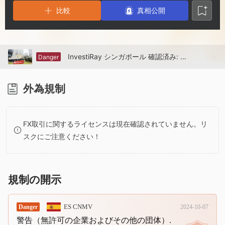
2
5
5
比較
真相公開
3
6
6
4
7
7
InvestiRay シンガポール 確認済み: 物理的な存在は確認されていません
Danger
5
8
8
外為規制
6
9
9
FX取引に関するライセンスは現在確認されていません。リ
スクにご注意ください！
7
8
規制の開示
9
ES CNMV
Danger
2024-10-07
警告（無許可の企業およびその他の団体）.