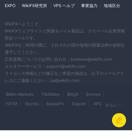
EXPO
|
WikiFX研究所
|
VPS ヘルプ
|
事業協力
|
地域区分
WikiFXへようこそ。
WikiFXウェブサイトと関連モバイル製品は、グローバル企業情報
照会ツールです。
WikiFXをご利用の際に、それぞれの国や地域の関連法律や規制を
遵守してください。
広告提携についてのお問い合わせ：business@wikifx.com
カスタマーサービス：support@wikifx.com
ライセンス情報などの修正をご希望の場合は、以下のメールアド
レスにご連絡ください：qa@wikifx.com
Billion Markets
TibiGlobe
BingX
Exnova
FXTM
Skyriss
BazaarFx
Dupoin
APC
さらに
Coininvest
ANAX CAPITAL
DCFX
Wongaa FX
PROFIT
WiXi
RRR Capital
BITEX TRADER
Lumine Tradeline
Fido Markets
Pelliron