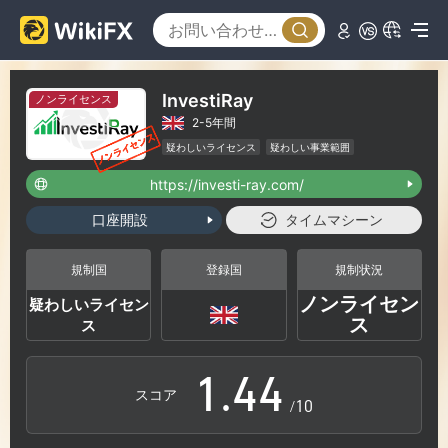
InvestiRay
ノンライセンス
2-5年間
0
0
疑わしいライセンス
疑わしい事業範囲
ハイリスクレベル
https://investi-ray.com/
1
1
口座開設
タイムマシーン
2
2
規制国
登録国
規制状況
ノンライセン
疑わしいライセン
0
3
3
ス
ス
1
.
4
4
スコア
/10