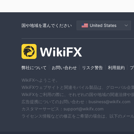
国や地域を選んでください
United States
|
|
|
|
弊社について
お問い合わせ
リスク警告
利用規約
プ
WikiFXへようこそ。
WikiFXウェブサイトと関連モバイル製品は、グローバル
WikiFXをご利用の際に、それぞれの国や地域の関連法律
広告提携についてのお問い合わせ：business@wikifx.com
カスタマーサービス：support@wikifx.com
ライセンス情報などの修正をご希望の場合は、以下のメールアドレ