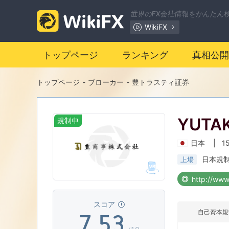
0
世界のFX会社情報をかんたん
WikiFX
1
トップページ
ランキング
真相公開
2
0
トップページ
-
ブローカー
-
豊トラスティ証券
3
1
YUTA
規制中
4
2
0
日本
|
1
5
3
1
日本規
上場
http://www
6
4
2
スコア
自己資本規
7
.
5
3