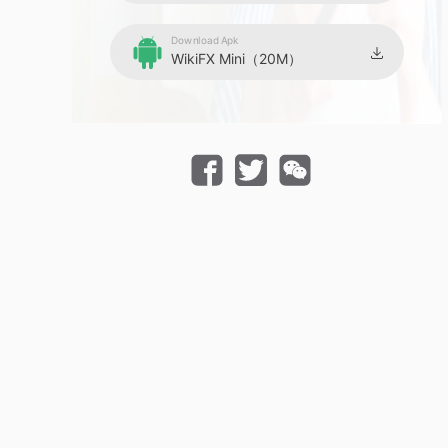
Download Apk
WikiFX Mini（20M）