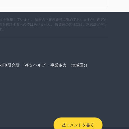
、トウモロコシなどのさまざまな商品の取引を可能にしま
とを指し、価格変動のヘッジや資産運用などによく利用さ
データを収集しています。 情報の正確性維持に努めておりますが、内容が
性を保証するものではありません。 投資家の皆様には、意思決定を行
す。
産を手頃な価格で購入できるように、可能な限り低価格で金
だけるオリジナル金融商品「あんしんナンバー」をご紹介い
ジナル金融商品です。 豊トラスティ証券 、3か月にわたる
|
|
|
ikiFX研究所
VPS ヘルプ
事業協力
地域区分
取引の一種で、売りと買いの価格差を現金で決済する取引で
おり、より少ない証拠金でより大きなポジションを取引する
プラットフォーム「くりっく株365」上で株価指数証拠金
安全な為替取引や投資対象の分かりやすさなどのメリットがあ
ットフォーム「くりっく365」で外国為替証拠金取引
取引所に上場されており、外国為替取引所での取引のメリッ
コメントを書く