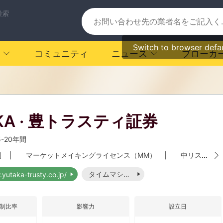
検索
Switch to browser defa
コミュニティ
ニュース
ブローカ
KA · 豊トラスティ証券
5-20年間
制
|
マーケットメイキングライセンス（MM）
|
中リスク
|
タイムマシーン
.yutaka-trusty.co.jp/
制比率
影響力
設立日