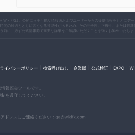
市場手段
商品先物取引:
豊トラスティ証券商品取引所で金、ガソリン
す。一定期間内に決済や現物の受け渡しを期待して売買するこ
※ WikiFXは、公的に入手可能な情報源およびユーザーからの提供情報をもとに
れます。
時間の経過とともに古くなる可能性があるため、その完全性、正確性、または最新
金地金の販売:
う前に、必ず公式情報源で重要な詳細をご確認いただくことを強くお勧めいたしま
豊トラスティ証券は、お客様がこの貴重な資
地金を提供します。
安全な番号:
豊トラスティ証券金地金を無利息でご利用いた
たします。
プラチナクラブ：
「プラチナクラブ」も当社が提供するオリ
|
|
|
|
|
ライバシーポリシー
検索呼び出し
企業版
公式検証
EXPO
W
短期投資向けに設計されています。
豊トラスティ証券cfd（の契約
違い
):
cfdとは金融商品
す。 豊トラスティ証券は資本効率の高いCFD取引を提供して
企業情報照会ツールです。
レバレッジを可能にします。
や規制を遵守してください。
Click Kabu 365:
豊トラスティ証券は、日本初の上場取引所
取引（cfd）を提供しています。日経平均株価を中心とした
ります。
スにご連絡ください：qa@wikifx.com
クリック 365:
豊トラスティ証券また、日本初の公的取引プラ
（fx）も提供しています。このプラットフォームは東京金融