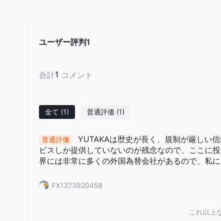
ントのみが利用できます。これにより、対象となる人口統計が
取引ソフトウェアに関する情報の欠如
:
豊トラスティ証券
切開示していません。この透明性の欠如により、潜在的なトレ
ユーザー評判
1
があります。 豊トラスティ証券 。
取引条件に関する限られた情報:
取引条件に関する包括的
としているトレーダーにとって重大な欠点となる可能性があり
合計
1
コメント
は 豊トラスティ証券安全か詐欺か
？
豊トラスティ証券トラスティ証券株式会社、通称 豊トラステ
全て
(1)
普通評価
(1)
庁 (FSA) に登録され、規制されています。 FSA による
トラスティ証券 、金融庁が定めた厳しい規制基準に従うこと
規制対象企業は厳格な規則とガイドラインに従うことが求めら
YUTAKAは歴史が長く、規制が厳しい
普通評価
ビスしか提供していないのが残念なので、ここに投
的な監査の実施、倫理的な取引慣行の遵守、業務の透明性の提
界には非常に多くの外国為替会社があるので、私に
めに、顧客の資金を隔離された口座に保管することが期待され
したがって、その規制状況は、 豊トラスティ証券サービスに
FX1373920458
とって潜在的により安全な選択肢となります。 FSA のよう
リスクを軽減し、顧客の投資にセーフティ ネットを提供しま
これ以上