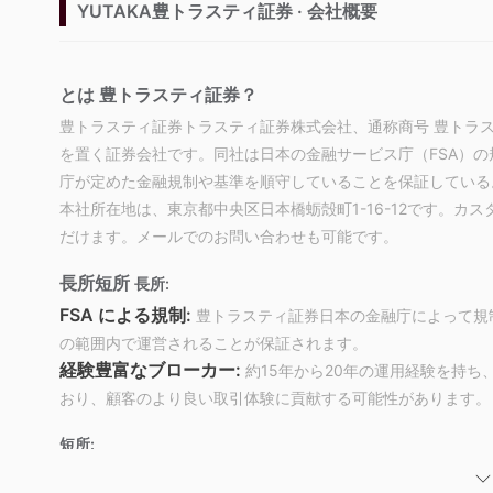
YUTAKA豊トラスティ証券 · 会社概要
とは 豊トラスティ証券？
豊トラスティ証券トラスティ証券株式会社、通称商号 豊トラステ
を置く証券会社です。同社は日本の金融サービス庁（FSA）
庁が定めた金融規制や基準を順守していることを保証している
本社所在地は、東京都中央区日本橋蛎殻町1-16-12です。カスタマー
だけます。メールでのお問い合わせも可能です。
長所短所
長所:
FSA による規制:
豊トラスティ証券日本の金融庁によって規
の範囲内で運営されることが保証されます。
経験豊富なブローカー:
約15年から20年の運用経験を持
おり、顧客のより良い取引体験に貢献する可能性があります。
短所:
中国と日本の国民にのみサービスを提供します:
豊トラ