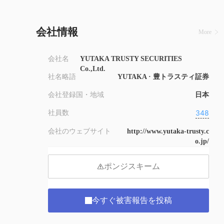
会社情報
More
会社名
YUTAKA TRUSTY SECURITIES
Co.,Ltd.
社名略語
YUTAKA · 豊トラスティ証券
会社登録国・地域
日本
348
社員数
会社のウェブサイト
http://www.yutaka-trusty.c
o.jp/
ポンジスキーム
今すぐ被害報告を投稿