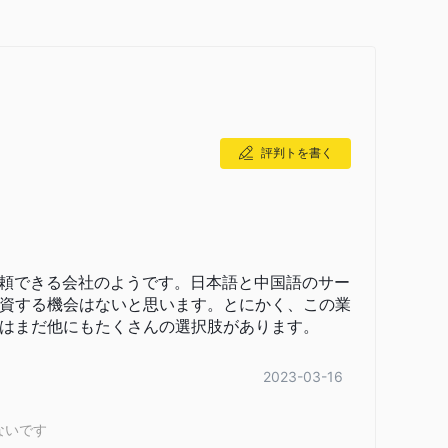
大幅に制限されます。
は、業務に使用される取引ソフトウェアに関する情報を一
ーダーが提供する取引体験に対する理解を制限する可能性
な情報の欠如は、十分な情報に基づいて取引の決定を下そう
ます。
評判トを書く
ィ証券は、日本に拠点を置く規制証券会社です。日本の金融
規制監督は、金融機関の業務に大きな信頼性をもたらします。 豊
が求められているためです。
れており、これには通常、適切な資本準備金の維持、定期
信頼できる会社のようです。日本語と中国語のサー
資する機会はないと思います。とにかく、この業
供などが含まれます。さらに、セキュリティを強化するた
はまだ他にもたくさんの選択肢があります。
ています。
一定レベルの信頼性と信頼性を与え、トレーダーや投資家に
2023-03-16
な信頼できる規制当局による規制は、通常、詐欺や不正行為の
す。
ないです