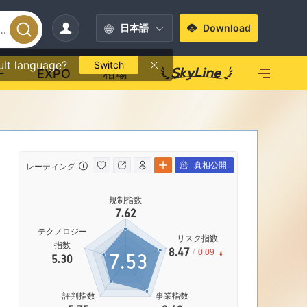
日本語
Download
ult language?
Switch
ー
EXPO
相場
真相公開
レーティング
自己資本規制
自己資本規
規制指数
率
7.62
Goo
テクノロジー
リスク指数
指数
8.47
/
0.09
7.53
5.30
影響力
C
評判指数
事業指数