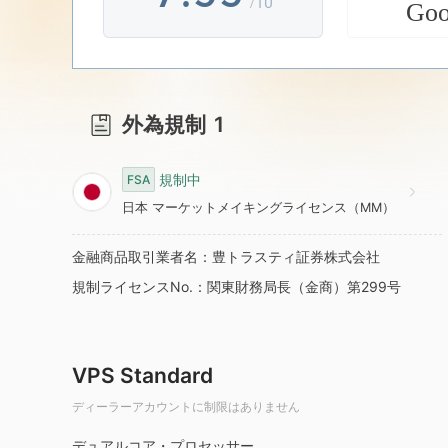
/10
Go
8
6
4
9
7
5
外為規制
1
8
6
規制中
FSA
9
7
日本 マーケットメイキングライセンス（MM）
金融商品取引業者名：豊トラスティ証券株式会社
8
規制ライセンスNo.：関東財務局長（金商）第299号
9
VPS Standard
ディーラーアカウントに制限はありません
デュアルコア・プロセッサー