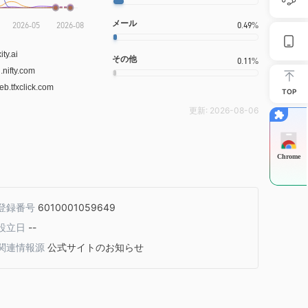
メール
0.49%
その他
0.11%
TOP
更新:
2026-08-06
Chrome
登録番号
6010001059649
設立日
--
関連情報源
公式サイトのお知らせ