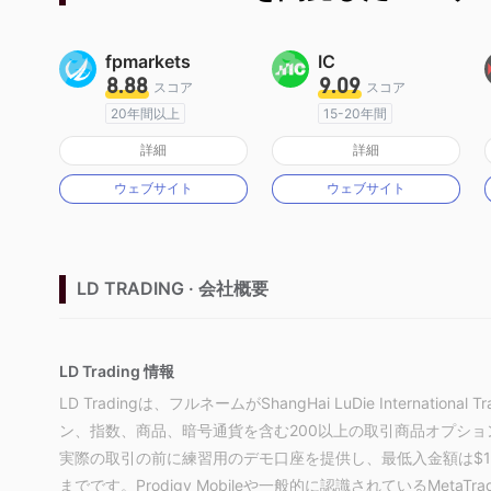
fpmarkets
IC
8.88
9.09
スコア
スコア
20年間以上
15-20年間
オーストラリア規制
オーストラリア規制
詳細
詳細
マーケットメイキングライセンス（MM）
マーケットメイキングライセンス（MM）
ウェブサイト
ウェブサイト
MT4フルライセンス
MT4フルライセンス
LD TRADING · 会社概要
LD Trading 情報
LD Tradingは、フルネームがShangHai LuDie Internati
ン、指数、商品、暗号通貨を含む200以上の取引商品オプシ
実際の取引の前に練習用のデモ口座を提供し、最低入金額は$100
までです。Prodigy Mobileや一般的に認識されているMetaT