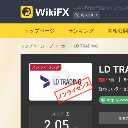
世界のFX会社情報をかんたん
WikiFX
トップページ
ランキング
真相公開
0
トップページ
-
ブローカー
-
LD TRADING
1
LD TR
ノンライセンス
2
中国
|
5
0
3
疑わしいライセ
http://www.
1
4
スコア
影響
2
.
0
5