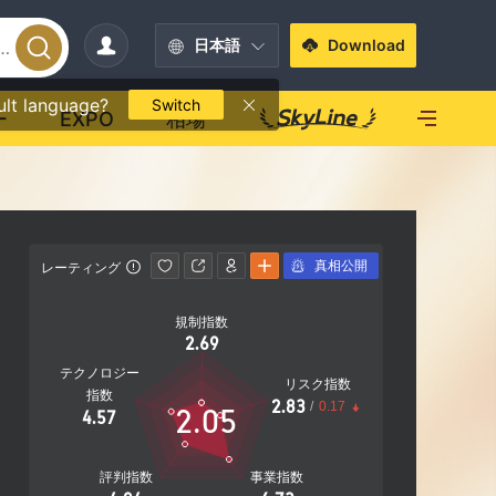
日本語
Download
ult language?
Switch
ー
EXPO
相場
真相公開
レーティング
影響力
規制指数
影響力
2.69
C
テクノロジー
リスク指数
指数
2.83
/
0.17
2.05
4.57
20.50%
社
評判指数
事業指数
営業エリア