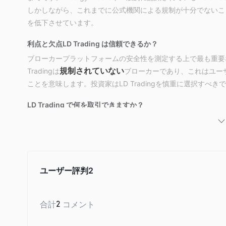
しかしながら、これまでに公式機関による規制が十分でないこ
を低下させています。
利点と欠点
LD Trading は信頼できるか？
ブローカープラットフォームの安全性を測定する上で最も重要
規制されていない
Tradingは
ブローカーであり、これはユー
ことを意味します。投資家はLD Tradingを慎重に選択すべき
LD Trading で何を取引できますか？
LD Trading は主にFX、ブリオン、指数、商品、および
口座タイプと手数料
デモ口座
実際のお金を投資する前に練習するための
を除いて、
ブ口座を提供しており、それぞれ異なる顧客グループを対象と
ユーザー評判
2
レバレッジ
高いレバレッジは利益だけでなく損失も増幅させることに注意
合計
2
コメント
取引プラットフォーム