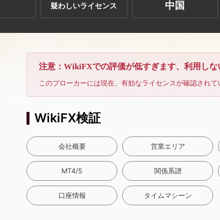
中国
疑わしいライセンス
注意：WikiFXでの評価が低すぎます、利用し
このブローカーには現在、有効なライセンスが確認されて
WikiFX検証
会社概要
営業エリア
MT4/5
関係系譜
口座情報
タイムマシーン