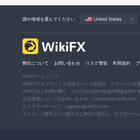
国や地域を選んでください
United States
|
|
|
|
弊社について
お問い合わせ
リスク警告
利用規約
プ
WikiFXへようこそ。
WikiFXウェブサイトと関連モバイル製品は、グローバル
WikiFXをご利用の際に、それぞれの国や地域の関連法律
広告提携についてのお問い合わせ：business@wikifx.com
カスタマーサービス：support@wikifx.com
ライセンス情報などの修正をご希望の場合は、以下のメールアドレ