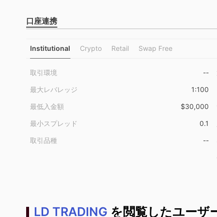
口座連携
Institutional
Crypto
Retail
Swap Free
取引環境
--
最大レバレッジ
1:100
最低入金額
$30,000
最小スプレッド
0.1
取引品種
--
LD TRADING
を閲覧したユーザー