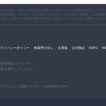
※ WikiFXは、公的に入手可能な情報源およびユーザーからの提供情報をもとに
時間の経過とともに古くなる可能性があるため、その完全性、正確性、または最新
う前に、必ず公式情報源で重要な詳細をご確認いただくことを強くお勧めいたしま
|
|
|
|
|
ライバシーポリシー
検索呼び出し
企業版
公式検証
EXPO
W
企業情報照会ツールです。
や規制を遵守してください。
スにご連絡ください：qa@wikifx.com