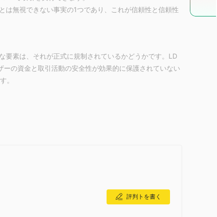
とは無視できない事実の1つであり、これが信頼性と信頼性
な要素は、それが正式に規制されているかどうかです。LD
ザーの資金と取引活動の安全性が効果的に保護されていない
です。
暗号通貨の取引サービスに焦点を当てています。
LD Tradingはさまざまな取引条件を持つ4つの階層のライ
しており、さまざまな経験レベルに対応しています：
してください。
評判トを書く