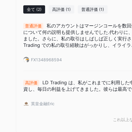
AndroidおよびWindowsを介してアクセス可能な世界をリー
全て
(2)
高評価
(1)
普通評価
(1)
Prodigy Mobile
LD Tradingは、
という独自のモバイル取引プラ
Prodigy Mobileをダウンロード
イスの両方で
できます。
私のアカウントはマージンコールを数回
普通評価
について何の説明も提供しませんでした.代わりに
ました。さらに、私の取引はしばしば正しく実行さ
Trading での私の取引経験はがっかりし、イライ
FX1348968594
LD Trading は、私がこれまでに利
高評価
資し、毎日の利益を上げてきました。彼らは最高で
英皇金融Eric
これ以上