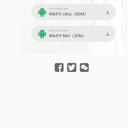
Download Apk
WikiFX Ultra（80M）
Download Apk
WikiFX Mini（20M）