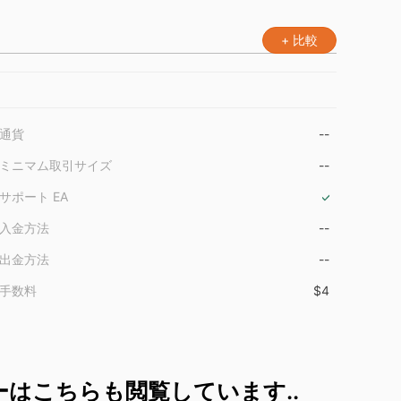
+ 比較
通貨
--
ミニマム取引サイズ
--
サポート EA
入金方法
--
出金方法
--
手数料
$4
はこちらも閲覧しています..