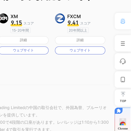
XM
FXCM
9.15
9.41
スコア
スコア
15-20年間
20年間以上
オーストラリア規制
オーストラリア規制
詳細
詳細
マーケットメイキングライセンス（MM）
マーケットメイキングライセンス（MM）
ウェブサイト
ウェブサイト
MT4フルライセンス
MT4フルライセンス
TOP
onal Trading Limitedの中国の取引会社で、外国為替、ブルーリオ
ョンを提供しています。
で4段階の口座があります。レバレッジは1:10から1:300
Chrome
rader 4で取引を実行できます。