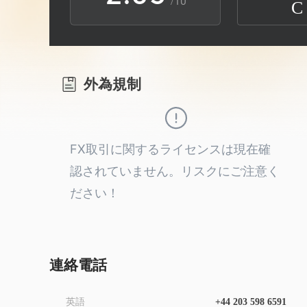
/10
C
3
1
6
4
2
7
外為規制
5
3
8
6
4
9
FX取引に関するライセンスは現在確
認されていません。リスクにご注意く
7
5
ださい！
8
6
9
7
連絡電話
英語
+44 203 598 6591