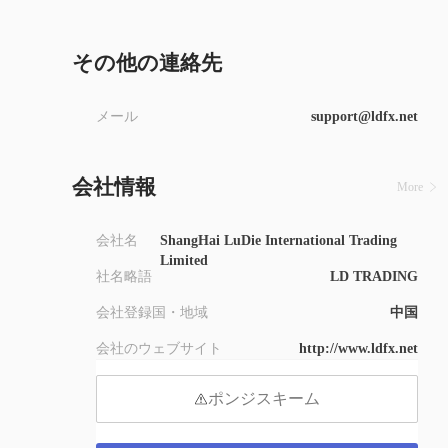
8
9
その他の連絡先
メール
support@ldfx.net
会社情報
More
会社名
ShangHai LuDie International Trading
Limited
社名略語
LD TRADING
会社登録国・地域
中国
会社のウェブサイト
http://www.ldfx.net
ポンジスキーム