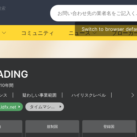
検索
Switch to browser defa
コミュニティ
ニュース
ブローカ
ADING
-10年間
ンス
|
疑わしい事業範囲
|
ハイリスクレベル
|
タイムマシーン
ldfx.net
力
規制国
登録国