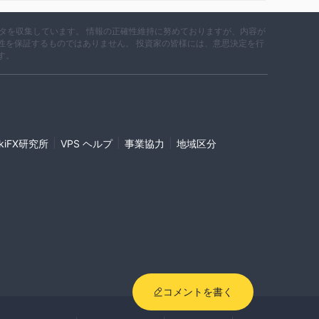
データを収集しています。 情報の正確性維持に努めておりますが、内容が
性を保証するものではありません。 投資家の皆様には、意思決定を行
す。
|
|
|
ikiFX研究所
VPS ヘルプ
事業協力
地域区分
コメントを書く