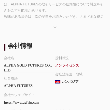
は、ALPHA FUTURESの取引サービスの信頼性について懸念を引
き起こす可能性があります。
興味がある場合は、次の記事をお読みいただき、さまざまな視点
からブローカーを詳しく評価し、整理された簡潔な情報を提供し
ます。記事の最後には、ブローカーの主な特徴を包括的に把握す
るための簡潔な要約を提供します。
会社情報
メリットとデメリット
ALPHA FUTURESのメリット：
- MT4へのアクセス：クライアントは人気のあるMetaTrader 4プ
会社名
規制状況
ラットフォームを使用して取引することができます。このプラッ
トフォームは使いやすいインターフェースと高度なツールで知ら
ALPHA GOLD FUTURES CO.,
ノンライセンス
LTD.
れています。
会社登録国・地域
社名略語
ALPHA FUTURESのデメリット：
カンボジア
ALPHA FUTURES
- 非規制：非規制のAlpha Futuresは、政府や金融当局の監督がな
いため、投資家にとってかなりのリスクをもたらします。この規
会社のウェブサイト
制の欠如は、資金の安全性やブローカーの信頼性に関する不確定
https://www.agfvip.com
性を引き起こす可能性があります。