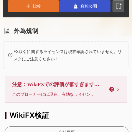
3
1
1
比較
真相公開
4
2
2
5
3
3
外為規制
6
4
4
FX取引に関するライセンスは現在確認されていません。リ
スクにご注意ください！
7
5
5
8
6
6
注意：WikiFXでの評価が低すぎます、利用しないでください
2
このブローカーには現在、有効なライセンスが確認されていません。リスクにご注意下さい！
9
7
7
WikiFX検証
8
8