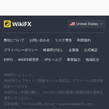
スプレッドと手数料
3ピップの固
ALPHA FUTURESは、ほとんどの通貨ペアに対して
定スプレッド
を提供し、トレーダーに取引の予測可能なコスト
構造を提供しています。スプレッドとは、証券や通貨ペアの買い
United States
値と売り値の差を指し、固定スプレッドは市場の状況に関係なく
一定の値を保ちます。3ピップの固定スプレッドは、トレーダー
が取引を実行する際にいくらの取引コストを支払うかを正確に把
弊社について
|
お問い合わせ
|
リスク警告
|
利用規約
|
握することができ、取引費用の管理や潜在的な利益や損失の予測
に役立ちます。
プライバシーポリシー
|
検索呼び出し
|
企業版
|
公式検証
|
さらに、固定スプレッドに関する情報は利用可能ですが、ALPHA
EXPO
|
WikiFX研究所
|
VPS ヘルプ
|
事業協力
|
地域区分
FUTURESが請求する手数料の具体的な詳細は、アクセスできな
いウェブサイトのために利用できません。手数料は、取引の実
行、口座の管理、その他のサービスの提供に対してブローカーが
WikiFXへようこそ。
請求する追加料金です。トレーダーはALPHA FUTURESに明確化
WikiFXウェブサイトと関連モバイル製品は、グローバル企業情報
を求めるか、カスタマーサポートに連絡して、取引活動に適用さ
照会ツールです。
れる可能性のある手数料について問い合わせる必要があります。
WikiFXをご利用の際に、それぞれの国や地域の関連法律や規制を
遵守してください。
取引プラットフォーム
広告提携についてのお問い合わせ：business@wikifx.com