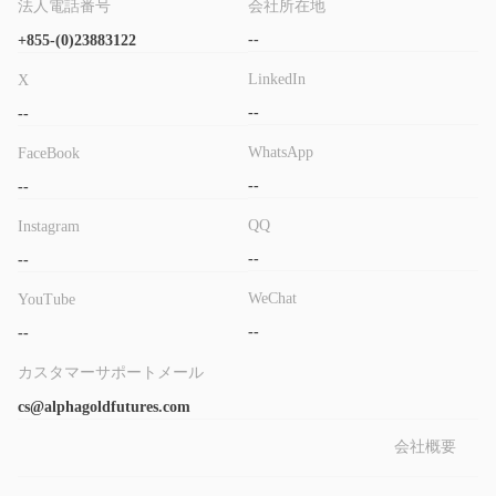
法人電話番号
会社所在地
- アクセスできないウェブサイト：ブローカーのウェブサイトに
アクセスできないため、重要な情報にアクセスすることが困難に
--
+855-(0)23883122
なり、透明性に関する懸念が生じる可能性があります。
LinkedIn
X
- 明確でない取引条件：ALPHA FUTURESは手数料、スワップ、
--
--
口座、入金方法について明確な情報を提供していないため、クラ
イアントにとって不確定性が生じます。
WhatsApp
FaceBook
- 限られた信頼性と透明性：規制当局の監督や透明性の欠如は、
--
--
資金の安全性やブローカーの信頼性について疑念を抱かせる可能
QQ
Instagram
性があります。
--
--
ALPHA FUTURESは合法か詐欺か？
WeChat
YouTube
有効な規制なしで運営
ALPHA FUTURESは、現在
されており、
--
--
政府や金融当局が彼らの業務を監督していないため、投資家にと
って重大なリスクをもたらします。規制監督の欠如は、ALPHA
カスタマーサポートメール
FUTURESの透明性と説明責任に関する懸念を引き起こし、投資
cs@alphagoldfutures.com
家を詐欺行為や金融不正行為にさらす可能性があります。
会社概要
さらに、ALPHA FUTURESの公式ウェブサイトへのアクセスの困
難さは、彼らの取引プラットフォームの信頼性についての疑念を