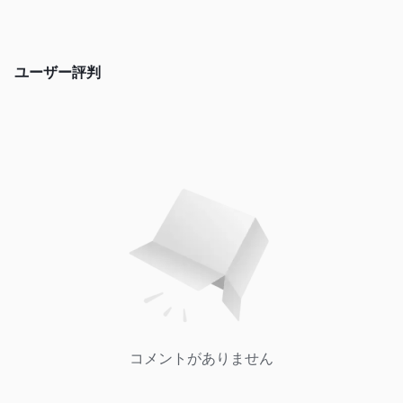
増幅させます。企業のサービス、手数料、ポリシーに関する重要
な情報にアクセスできないことは、投資家が情報を元にした意思
決定を行い、ALPHA FUTURESへの投資に関連するリスクを評価
ユーザー評判
することを困難にします。
レバレッジ
最大レバレッジ1：100
ALPHA FUTURESは、トレーダーに
を
提供し、トレーダーが取引ポジションを拡大し、利益を増やす機
会を提供しています。レバレッジは、トレーダーが少ない資本で
市場でより大きなポジションを制御し、利益と損失の両方を拡大
することができる仕組みです。1：100のレバレッジ比率を持つこ
とで、トレーダーは市場への露出を大幅に増やし、投資の収益を
高める可能性があります。
ただし、高いレバレッジは高いリスクも伴います。レバレッジを
活用することで利益を増やすことができますが、計画通りにトレ
ードが進まない場合には大きな財務的な打撃を受ける可能性があ
コメントがありません
ります。