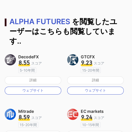
ALPHA FUTURES
を閲覧したユ
ーザーはこちらも閲覧していま
す..
DecodeFX
GTCFX
8.55
9.23
スコア
スコア
5-10年間
15-20年間
オーストラリア規制
イギリス規制
詳細
詳細
マーケットメイキングライセンス（MM）
マーケットメイキングライセンス（MM）
ウェブサイト
ウェブサイト
MT4フルライセンス
MT4フルライセンス
Mitrade
EC markets
8.59
9.24
スコア
スコア
15-20年間
10-15年間
オーストラリア規制
オーストラリア規制