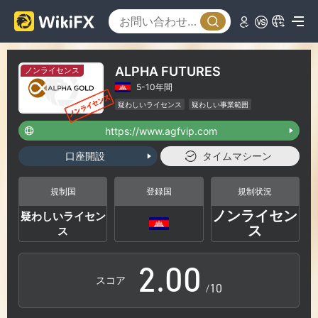
ALPHA FUTURES
ノンライセンス
5-10年間
疑わしいライセンス
疑わしい事業範囲
ハイリスクレベル
https://www.agfvip.com
口座開設
タイムマシーン
0
規制国
登録国
規制状況
ノンライセン
疑わしいライセン
1
ス
ス
2
.
0
0
スコア
/10