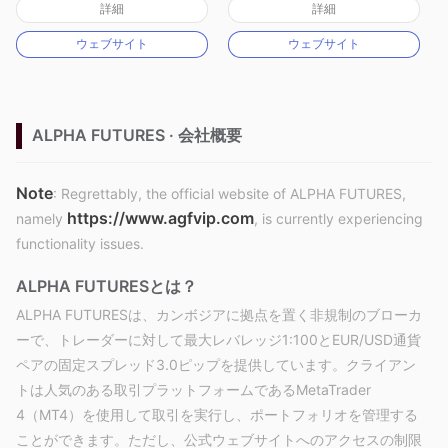
詳細
詳細
マーケットメイキングライセンス（MM）
マーケットメイキングライセンス（MM）
ウェブサイト
ウェブサイト
自社開発
MT4フルライセンス
ALPHA FUTURES · 会社概要
Note
: Regrettably, the official website of ALPHA FUTURES,
https://www.agfvip.com
namely
, is currently experiencing
functionality issues.
ALPHA FUTURESとは？
ALPHA FUTURESは、カンボジアに拠点を置く非規制のブローカ
ーで、トレーダーに対して最大レバレッジ1:100とEUR/USD通貨
ペアの固定スプレッド3.0ピップを提供しています。クライアン
トは人気のある取引プラットフォームであるMetaTrader
4（MT4）を使用して取引を実行し、ポートフォリオを管理する
ことができます。ただし、公式ウェブサイトへのアクセスの制限