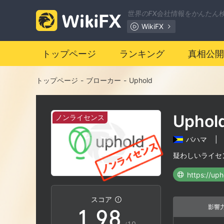
2
1
世界のFX会社情報をかんたん
WikiFX
3
2
トップページ
ランキング
真相公開
4
3
トップページ
-
ブローカー
-
Uphold
5
4
Uphol
ノンライセンス
6
5
バハマ
|
7
6
疑わしいライセ
https://up
0
8
7
スコア
影響
1
.
9
8