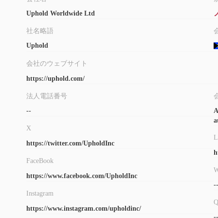
入金と出金
Uphold Worldwide Ltd
Upholdは、銀行振込やSEPA支払いを含む多くの入金およ
社名略語
済や出金には手数料がかかる場合があります（入金については最大3
Uphold
額は地域や方法によって異なりますが、支払い方法によっては
会社のウェブサイト
https://uphold.com/
法人電話番号
--
A
a
X
L
https://twitter.com/UpholdInc
h
FaceBook
W
https://www.facebook.com/UpholdInc
-
Instagram
https://www.instagram.com/upholdinc/
-