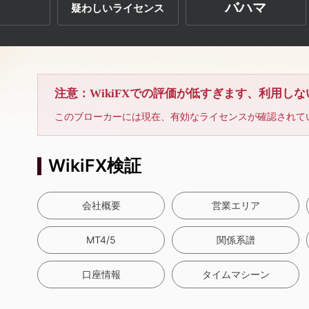
バハマ
疑わしいライセンス
注意：WikiFXでの評価が低すぎます、利用し
このブローカーには現在、有効なライセンスが確認されて
WikiFX検証
会社概要
営業エリア
MT4/5
関係系譜
口座情報
タイムマシーン