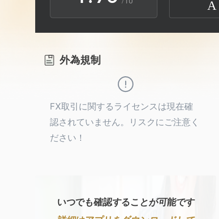
/10
A
2
9
3
外為規制
4
5
FX取引に関するライセンスは現在確
認されていません。リスクにご注意く
6
ださい！
7
8
いつでも確認することが可能です