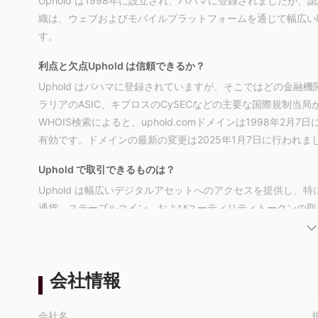
Uphold は1998年に設立され、バハマに登録されました
織は、ウェブおよびモバイルプラットフォームを通じて幅広い
す。
利点と欠点
Uphold は信頼できるか？
Uphold はバハマに登録されていますが、そこではどの金融
ラリアのASIC、キプロスのCySECなどの主要な国際規制当
WHOIS検索によると、uphold.comドメインは1998年2
有効です。ドメインの最新の変更は2025年1月7日に行われま
Uphold で取引できるものは？
Uphold は幅広いデジタルアセットへのアクセスを提供し
通貨、ステーブルコイン、およびユーティリティトークンの取
Uphold 手数料
Upholdの費用構造は一般的には中程度からやや平均を上回
貨取引所を上回ります。一部の入金および出金方法は無料であ
会社情報
取引プラットフォーム
会社名