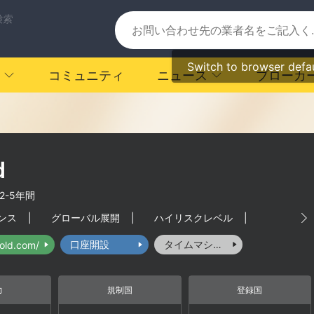
検索
Switch to browser defa
コミュニティ
ニュース
ブローカ
d
2-5年間
ンス
|
グローバル展開
|
ハイリスクレベル
|
口座開設
タイムマシーン
hold.com/
力
規制国
登録国