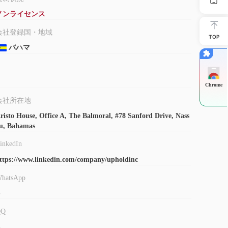
ノンライセンス
び出金方法に対して手数料を請求しません。ただし、カード決
会社登録国・地域
TOP
.99%、出金については1.75%から2.75%）。最低入金
バハマ
1ドルからとなる場合もあります。
Chrome
会社所在地
risto House, Office A, The Balmoral, #78 Sanford Drive, Nass
u, Bahamas
inkedIn
ttps://www.linkedin.com/company/upholdinc
hatsApp
-
QQ
-