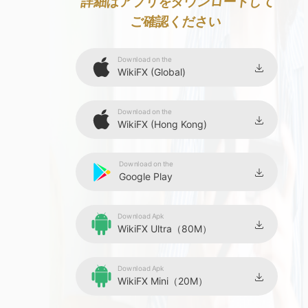
9
詳細はアプリをダウンロードして
ご確認ください
Download on the
WikiFX (Global)
Download on the
WikiFX (Hong Kong)
Download on the
Google Play
Download Apk
WikiFX Ultra（80M）
Download Apk
WikiFX Mini（20M）