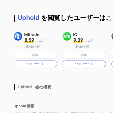
Uphold
を閲覧したユーザーはこ
Mitrade
IC
8.59
9.09
スコア
スコア
15-20年間
15-20年間
オーストラリア規制
オーストラリア規制
詳細
詳細
マーケットメイキングライセンス（MM）
マーケットメイキングライセンス（MM）
ウェブサイト
ウェブサイト
自社開発
MT4フルライセンス
Uphold · 会社概要
Uphold 情報