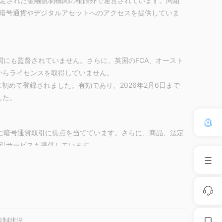
が、認定された金融規制機関の権限外で運営されています。同組
暗号通貨やデジタルアセットへのアクセスを提供していま
機関にも監督されていません。さらに、英国のFCA、オースト
局からライセンスを取得していません。
月7日に初めて登録されました。有効であり、2026年2月6日まで
した。
、特に暗号通貨取引に焦点を当てています。さらに、商品、法定
引サービスも提供しています。
るものであり、取引手数料の割合はしばしば多くの大手仮想通
り、他の方法は相当な手数料がかかります。
規制状況