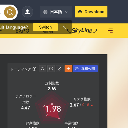
日本語
Download
ult language?
Switch
ー
EXPO
相場
真相公開
レーティング
影響力
規制指数
影響力
2.69
A
テクノロジー
リスク指数
指数
2.67
/
0.18
1.98
4.47
19.80%
社F
評判指数
事業指数
営業エリア