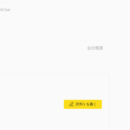
eChat
-
会社概要
評判トを書く