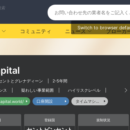
検索
Switch to browser defa
コミュニティ
ニュース
ブローカ
pital
セントとグレナディーン
|
2-5年間
ンス
|
疑わしい事業範囲
|
ハイリスクレベル
|
口座開設
タイムマシーン
capital.world/
日
登録国
規制状況