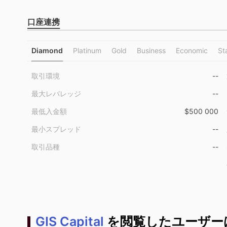
口座連携
Diamond
Platinum
Gold
Business
Economic
St
取引環境
--
最大レバレッジ
--
最低入金額
$500 000
最小スプレッド
--
取引品種
--
GIS Capital
を閲覧したユーザー