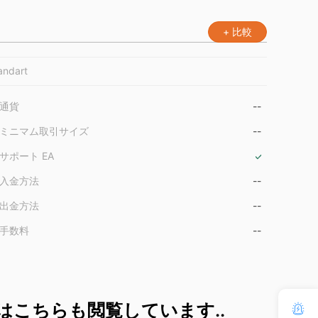
+ 比較
andart
通貨
--
ミニマム取引サイズ
--
サポート EA
入金方法
--
出金方法
--
手数料
--
はこちらも閲覧しています..