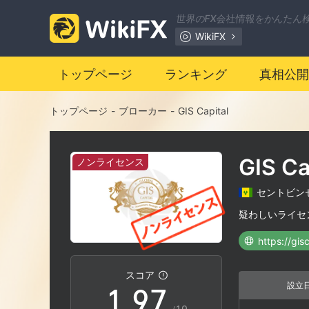
2
0
世界のFX会社情報をかんたん
WikiFX
3
1
トップページ
ランキング
真相公開
4
2
トップページ
-
ブローカー
-
GIS Capital
5
3
GIS Ca
ノンライセンス
6
4
セントビン
7
5
疑わしいライセ
https://gis
0
8
6
スコア
設立
1
.
9
7