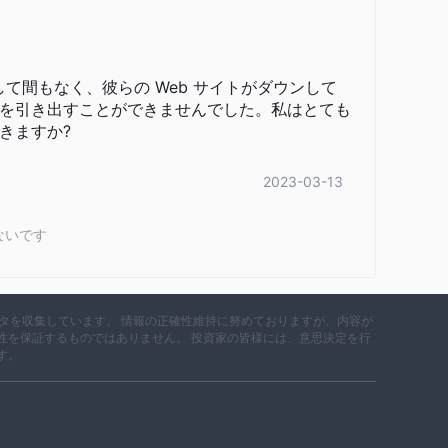
Card、Skrill、Netellerなどさまざまな支払い方法を受
talは市場レポート、経済カレンダー、ビデオチュートリアル
24時間365日のサービスを通じてカスタマーサポートを
す。入金して間もなく、彼らの Web サイトがダウンして
、簡単で整理された情報を提供します。興味がある場合
を引き出すことができませんでした。私はとても
きますか?
2023-03-13
ーに対応するために、6つの異なる口座タイプを提供していま
新規トレーダーが試験的に取引を行うことができるようにな
ないです
、プラチナ口座、ダイヤモンド口座は、最低預入金額が増
スプレッドが低く、レバレッジが高く、専任のアカウント
データを収集しています。 情報の正確性維持に努めておりますが、内容が
性を保証するものではありません。 投資家の皆様には、意思決定を行
す。
ており、これはトレーダーにとって利点と欠点の両方となりま
トフォームを持つ利点は、他のプラットフォームにはない
はプラットフォームを完全に制御しているため、技術的な
やMT5などの人気のある取引プラットフォームがないこと