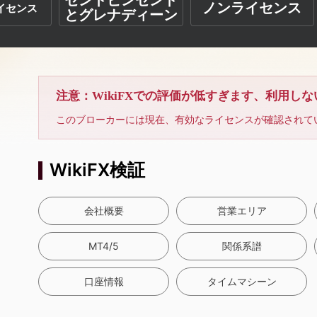
セントビンセント
ノンライセンス
イセンス
とグレナディーン
注意：WikiFXでの評価が低すぎます、利用し
このブローカーには現在、有効なライセンスが確認されて
WikiFX検証
会社概要
営業エリア
MT4/5
関係系譜
口座情報
タイムマシーン