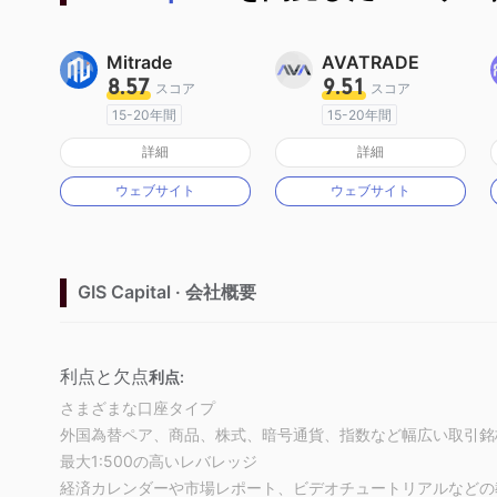
Mitrade
AVATRADE
8.57
9.51
スコア
スコア
15-20年間
15-20年間
オーストラリア規制
オーストラリア規制
詳細
詳細
マーケットメイキングライセンス（MM）
マーケットメイキングライセンス（MM）
ウェブサイト
ウェブサイト
自社開発
MT4フルライセンス
GIS Capital · 会社概要
利点と欠点
利点:
さまざまな口座タイプ
外国為替ペア、商品、株式、暗号通貨、指数など幅広い取引銘
最大1:500の高いレバレッジ
経済カレンダーや市場レポート、ビデオチュートリアルなどの