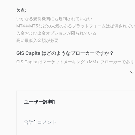
欠点:
いかなる規制機関にも規制されていない
MT4やMT5などの人気のあるプラットフォームは提供されて
入金および出金オプションが限られている
高い最低入金額が必要
GIS Capitalはどのようなブローカーですか？
GIS Capitalはマーケットメーキング（MM）ブローカー
します。つまり、市場に直接接続するのではなく、GIS Capi
す。そのため、より高速な注文実行速度、より狭いスプレッド
できます。しかし、これはまた、GIS Capitalがクライア
の売りと買いの価格の差から生じるため、クライアントの最善
ユーザー評判
1
一般情報と規制
GIS Capitalは外国為替とCFDブローカーであり、外国
しています。ブローカーは異なる6つの口座タイプを提供し、最
合計
1
コメント
で提供しています。GIS Capitalは人気のあるMT4やMT