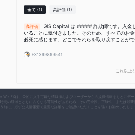
フォームを提供しています。ブローカーは銀行送金、VISA、Master
け付けており、入金および出金に対応しています。GIS Capi
全て
(1)
高評価
(1)
などの教育リソースを提供し、メール、電話、ライブチャット、
提供しています。
GIS Capital は ##### 詐欺師で
高評価
次の記事では、このブローカーの特徴をすべての側面で分析し
いることに気付きました。そのため、すべてのお金
は、読み続けてください。
必死に感じます。どこでそれらを取り戻すことがで
取引口座
FX1369869541
GIS Capitalは、経験レベルや投資能力の異なるトレーダ
す。スタンダード口座は最低預入金額が250米ドルであり、
これ以上
っています。エコノミック口座、ビジネス口座、ゴールド口座
加し、追加の特典や利点が付いています。上位の口座は通常、
マネージャーやその他の特典が提供されます。
※ WikiFXは、公的に入手可能な情報源およびユーザーからの提供情報をもとに
時間の経過とともに古くなる可能性があるため、その完全性、正確性、または最新
取引プラットフォーム
う前に、必ず公式情報源で重要な詳細をご確認いただくことを強くお勧めいたしま
GIS Capitalは独自の取引プラットフォームのみを提供し
す。会社のニーズに合わせてカスタマイズされた独自のプラッ
ユニークな機能を提供する可能性があることです。また、会社
問題やダウンタイムの可能性が少なくなります。ただし、MT4