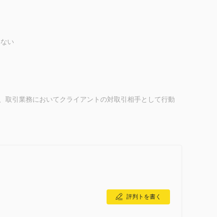
いない
であり、取引業務においてクライアントの対取引相手として行動
talは仲介者としてクライアントとは逆のポジションを取りま
、および提供されるレバレッジの柔軟性を提供することが
ントとの利益相反を抱えていることを意味し、彼らの利益は資産
の利益に必ずしも沿わない決定をする可能性があります。
為替ペア、商品、株式、暗号通貨、指数など幅広い取引銘柄を提供
低入金額の要件が異なり、最大レバレッジは最大1:500ま
評判トを書く
5の取引プラットフォームを提供していませんが、独自のプラット