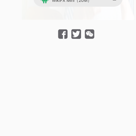
WikiFX Mini（20M）