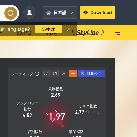
日本語
Download
ult language?
Switch
ー
EXPO
相場
真相公開
レーティング
連絡先情報
規制指数
https://g
2.69
SPROTT BR
テクノロジー
wn, VC010
リスク指数
指数
adines
2.77
/
0.17
1.97
4.52
評判指数
事業指数