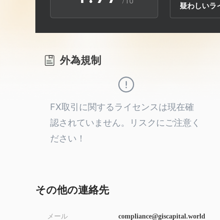
/10
疑わしいラ
2
8
3
9
外為規制
4
5
FX取引に関するライセンスは現在確
認されていません。リスクにご注意く
6
ださい！
7
8
その他の連絡先
メール
compliance@giscapital.world