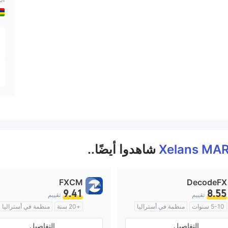
Xelans MA
شاهدوا أيضًا..
FXCM
DecodeFX
9.41
8.55
تقييم
تقييم
5-10 سنوات
منظمة في أستراليا
+20 سنة
منظمة في أستراليا
صناعة السوق (MM)
صناعة السوق (MM)
التفاصيل
التفاصيل