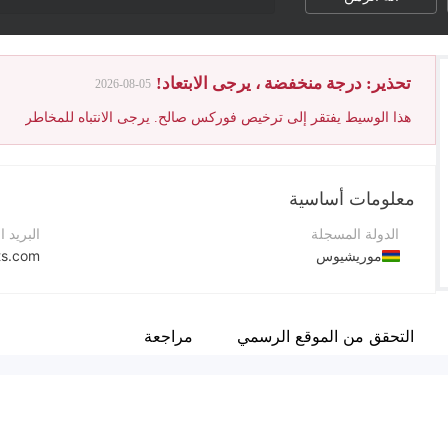
تحذير: درجة منخفضة ، يرجى الابتعاد!
2026-08-05
هذا الوسيط يفتقر إلى ترخيص فوركس صالح. يرجى الانتباه للمخاطر
معلومات أساسية
الدولة المسجلة
البريد ا
موريشيوس
ts.com
فترة التشغيل
رقم الت
1-2 سنة
+2304906000
التحقق من الموقع الرسمي
مراجعة
اسم الشركة
موقع ا
Xelans Markets Limited