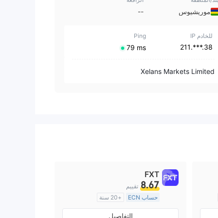
موريشيوس
--
للخادم IP
Ping
38.***.211
⁦79 ms⁩
Xelans Markets Limited
FXT
8.67
تقييم
حساب ECN
+20 سنة
منظمة في أستراليا
التفاصيل