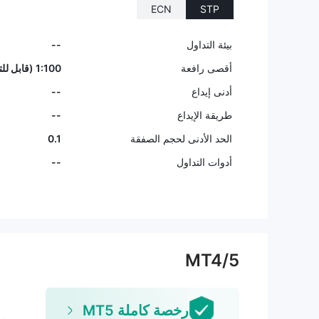
ECN
STP
9
بيئة التداول
--
أقصى رافعة
1:100 (قابل للتعديل بناءً على الامتثال)
أدنى إيداع
--
طريقة الإيداع
--
الحد الأدنى لحجم الصفقة
0.1
أدوات التداول
--
MT4/5
رخصة كاملة MT5