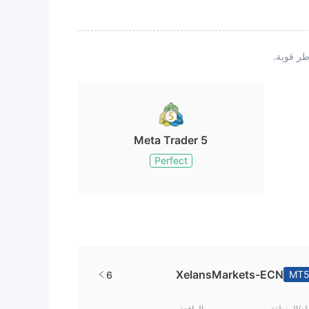
Meta Trader 5
Perfect
XelansMarkets-ECN
MT
6
بلد/المنطقة
الرافعة