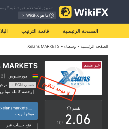
تطبيق الاستعلام عن تنظيم الوسطا
0
ما هو WikiFX
1
الصفحة الرئيسية
قائمة الترتيب
البل
الصفحة الرئيسية
-
وسطاء
-
Xelans MARKETS
2
3
s MARKETS
غير منظم
موريشيوس
|
1-2 
0
4
ترخي
حساب ECN
رخصة كاملة ميتاتريد
|
1
5
مخاطر عالية
|
https://www.xelansmarkets.com
تقييم
2
.
0
6
موقع الويب
/10
فتح حساب عبر