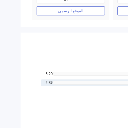
صناعة السوق (MM)
رخصة كاملة ميتاتريدر ٤
الموقع الرسمي
3.20
2.39