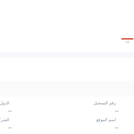
10
رقم التسجيل
الدول/
--
--
اسم الموقع
الشرك
--
--