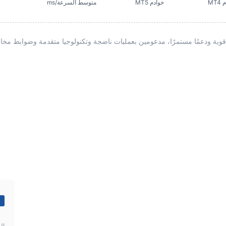
MT4
خوادم MT5
متوسط السرعة/ms
5
ال