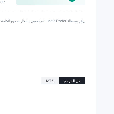
خوادم 
يوفر وسطاء MetaTrader المرخصون بشكل صحيح أنظمة قوية ودعمًا مستمرًا، مدعومين بعمليات ناضجة وتكنولوجيا متقدمة وضوابط مخاطر قوية.
كل الخوادم
MT5