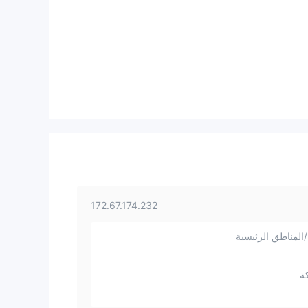
172.67.174.232
المناطق الرئيسية
ة