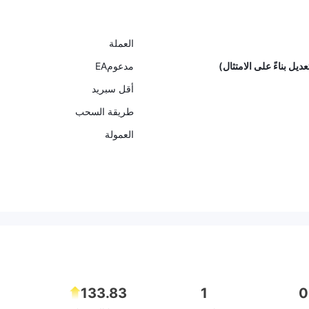
العملة
مدعومEA
أقل سبريد
طريقة السحب
العمولة
133.83
1
0