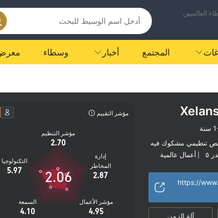
ء العالميين
اغات
المجتمع
أخبار
وسطاء
معرض
Xelan
مؤشر التقييم
سنة
مؤشر التنظيم
2.70
ص تنظيمي مشكوك فيه
ر ٥
أعمال عالمية
|
إدارة
التكنولوجيا
المخاطر
5.97
2.06
2.87
مؤشر الأعمال
السمعة
4.10
4.95
آلة الزمن