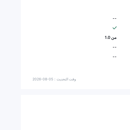
--
من 1.0
--
--
وقت التحديث：
2026-08-05