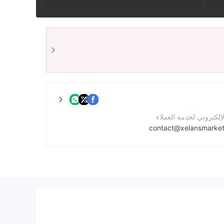
لإلكتروني لخدمة العملاء
contact@xelansmarke
واصل
لشركة
https://www.xelansmarkets.com