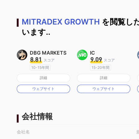
MITRADEX GROWTH
を閲覧し
います..
DBG MARKETS
IC
8.81
9.09
スコア
スコア
10-15年間
15-20年間
オーストラリア規制
オーストラリア規制
詳細
詳細
マーケットメイキングライセンス（MM）
マーケットメイキングライセンス（MM）
ウェブサイト
ウェブサイト
MT4フルライセンス
MT4フルライセンス
会社情報
会社名