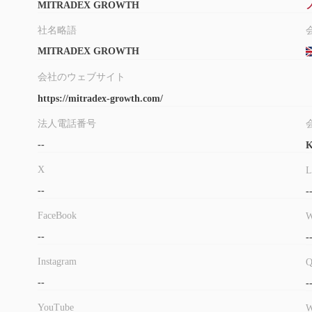
MITRADEX GROWTH
社名略語
MITRADEX GROWTH
会社のウェブサイト
https://mitradex-growth.com/
法人電話番号
--
K
X
L
--
-
FaceBook
W
--
-
Instagram
--
-
YouTube
W