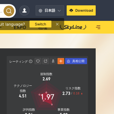
日本語
Download
ult language?
Switch
ー
EXPO
相場
真相公開
レーティング
連絡先情報
規制指数
https://
2.69
Kemp Hou
テクノロジー
on, Engl
リスク指数
指数
2.73
/
0.18
1.97
4.51
評判指数
事業指数