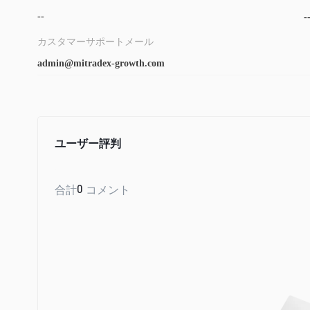
--
-
カスタマーサポートメール
admin@mitradex-growth.com
ユーザー評判
合計
0
コメント