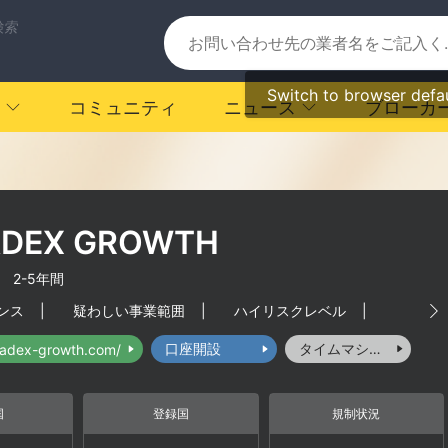
検索
Switch to browser defa
コミュニティ
ニュース
ブローカ
ADEX GROWTH
|
2-5年間
ンス
|
疑わしい事業範囲
|
ハイリスクレベル
|
口座開設
タイムマシーン
tradex-growth.com/
国
登録国
規制状況