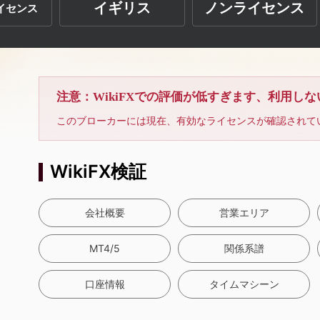
イギリス
ノンライセンス
イセンス
注意：WikiFXでの評価が低すぎます、利用し
このブローカーには現在、有効なライセンスが確認されて
WikiFX検証
会社概要
営業エリア
MT4/5
関係系譜
口座情報
タイムマシーン