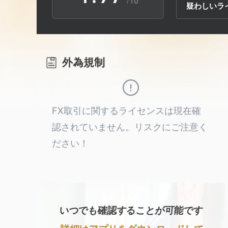
/10
疑わしいラ
2
8
3
9
外為規制
4
5
FX取引に関するライセンスは現在確
認されていません。リスクにご注意く
6
ださい！
7
8
いつでも確認することが可能です