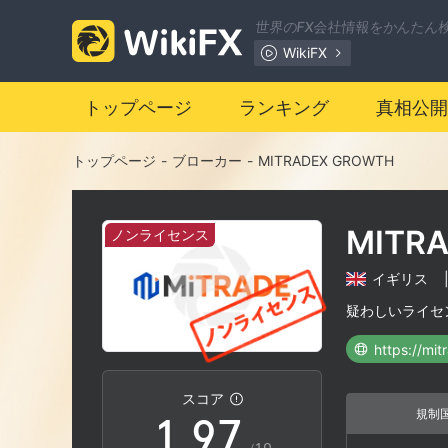
2
0
世界のFX会社情報をかんたん
WikiFX
3
1
トップページ
ランキング
真相公開
4
2
トップページ
-
ブローカー
-
MITRADEX GROWTH
5
3
MITR
ノンライセンス
6
4
イギリス
7
5
疑わしいライセ
https://mi
0
8
6
スコア
規制
1
.
9
7