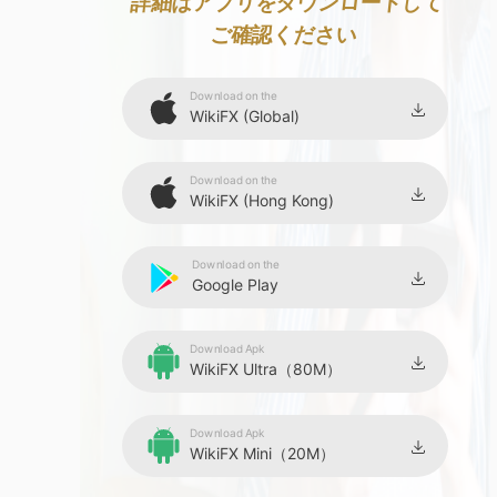
9
詳細はアプリをダウンロードして
ご確認ください
Download on the
WikiFX (Global)
Download on the
WikiFX (Hong Kong)
Download on the
Google Play
Download Apk
WikiFX Ultra（80M）
Download Apk
WikiFX Mini（20M）