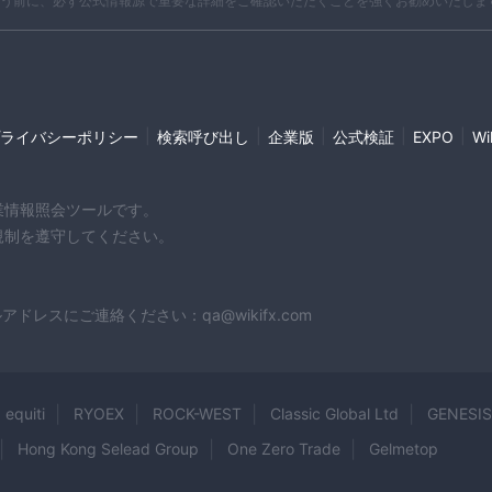
う前に、必ず公式情報源で重要な詳細をご確認いただくことを強くお勧めいたしま
|
|
|
|
|
ライバシーポリシー
検索呼び出し
企業版
公式検証
EXPO
W
企業情報照会ツールです。
や規制を遵守してください。
スにご連絡ください：qa@wikifx.com
equiti
RYOEX
ROCK-WEST
Classic Global Ltd
GENESI
Hong Kong Selead Group
One Zero Trade
Gelmetop