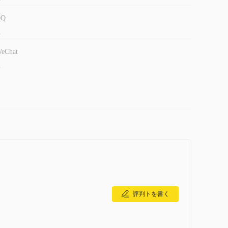
QQ
-
eChat
-
評判トを書く