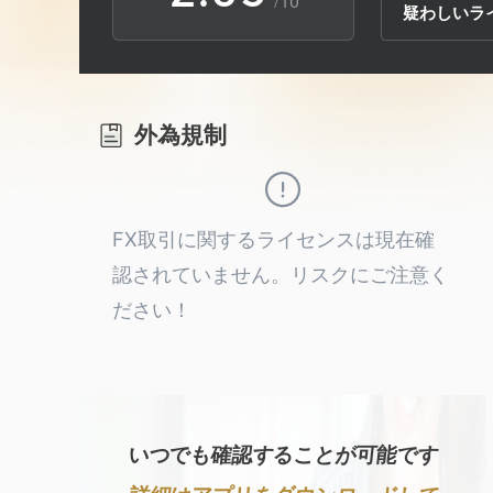
/10
疑わしいラ
3
1
6
4
2
7
外為規制
5
3
8
6
4
9
FX取引に関するライセンスは現在確
認されていません。リスクにご注意く
7
5
ださい！
8
6
9
7
いつでも確認することが可能です