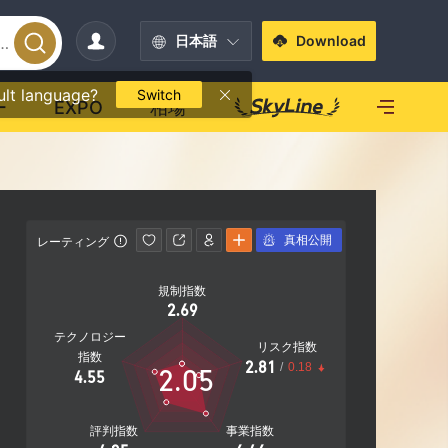
日本語
Download
ult language?
Switch
ー
EXPO
相場
真相公開
レーティング
連絡先情報
規制指数
https://
2.69
テクノロジー
リスク指数
指数
2.81
/
0.18
2.05
4.55
評判指数
事業指数