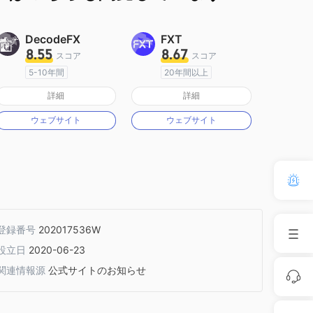
DecodeFX
FXT
8.55
8.67
スコア
スコア
5-10年間
20年間以上
オーストラリア規制
オーストラリア規制
詳細
詳細
マーケットメイキングライセンス（MM）
マーケットメイキングライセンス（MM）
ウェブサイト
ウェブサイト
MT4フルライセンス
MT4フルライセンス
登録番号
202017536W
設立日
2020-06-23
関連情報源
公式サイトのお知らせ