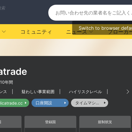
検索
Switch to browser defa
コミュニティ
ニュース
ブローカ
atrade
-10年間
ンス
|
疑わしい事業範囲
|
ハイリスクレベル
|
口座開設
タイムマシーン
dicatrade.cc
国
登録国
規制状況