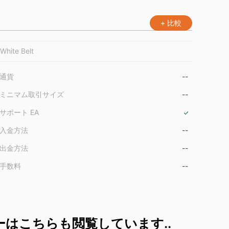
+ 比較
White Belt
通貨
--
ミニマム取引サイズ
--
サポート EA
入金方法
--
出金方法
--
手数料
--
はこちらも閲覧しています..