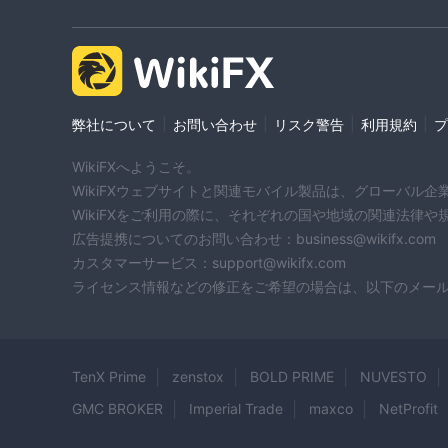
|
|
|
|
弊社について
お問い合わせ
リスク警告
利用規約
プ
WikiFXへようこそ。
WikiFXウェブサイトと関連モバイル製品は、グローバル
WikiFXをご利用の際に、それぞれの国や地域の関連法律
広告提携についてのお問い合わせ：business@wikifx.com
カスタマーサービス：support@wikifx.com
ライセンス情報などの修正をご希望の場合は、以下のメールアドレ
TenX Prime
zenstox
BOLD PRIME
NUVESTO
GMC BROKER
Imperial Trade
maxco
NetProfit