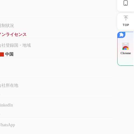
TOP
規制状況
ノンライセンス
会社登録国・地域
Chrome
中国
会社所在地
-
inkedIn
-
hatsApp
-