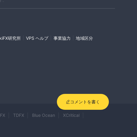
す。
|
|
|
ikiFX研究所
VPS ヘルプ
事業協力
地域区分
コメントを書く
SFX
TDFX
Blue Ocean
XCritical