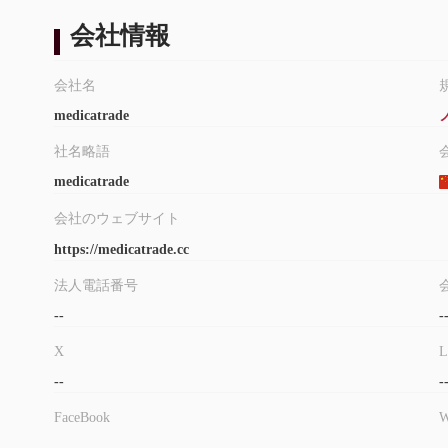
会社情報
会社名
medicatrade
社名略語
medicatrade
会社のウェブサイト
https://medicatrade.cc
法人電話番号
--
-
X
L
--
-
FaceBook
W
--
-