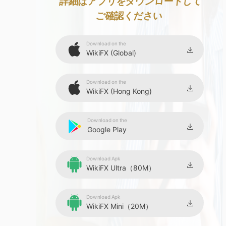
8
詳細はアプリをダウンロードして
ご確認ください
9
Download on the
WikiFX (Global)
Download on the
WikiFX (Hong Kong)
Download on the
Google Play
Download Apk
WikiFX Ultra（80M）
Download Apk
WikiFX Mini（20M）