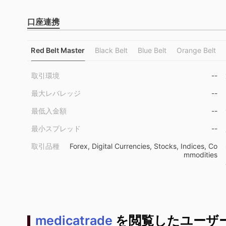
口座連携
Red Belt Master
Black Belt
Blue Belt
Orange Belt
取引環境
--
最大レバレッジ
--
最低入金額
--
最小スプレッド
--
取引品種
Forex, Digital Currencies, Stocks, Indices, Co
mmodities
medicatrade
を閲覧したユーザー