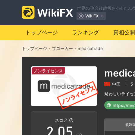
世界のFX会社情報をかんたん
WikiFX
トップページ
ランキング
真相公開
0
トップページ
-
ブローカー
-
medicatrade
1
medic
ノンライセンス
2
中国
|
5
0
3
疑わしいライセ
https://me
1
4
スコア
規制
2
.
0
5