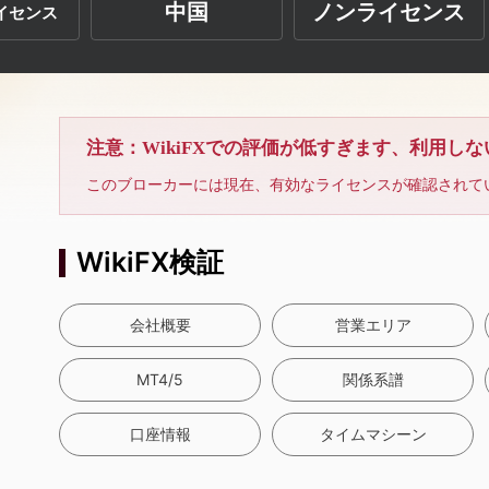
中国
ノンライセンス
イセンス
注意：WikiFXでの評価が低すぎます、利用し
このブローカーには現在、有効なライセンスが確認されて
WikiFX検証
会社概要
営業エリア
MT4/5
関係系譜
口座情報
タイムマシーン