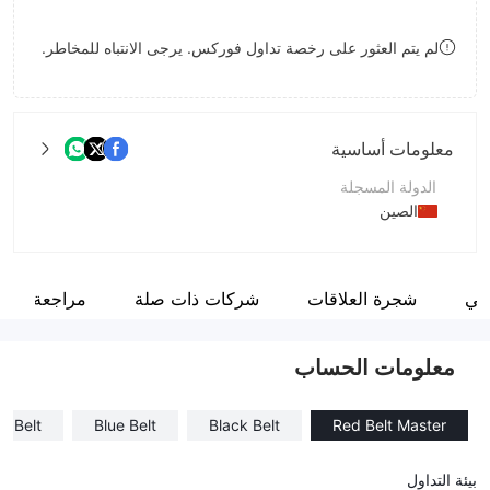
9
7
لم يتم العثور على رخصة تداول فوركس. يرجى الانتباه للمخاطر.
8
9
معلومات أساسية
الدولة المسجلة
الصين
فترة التشغيل
5-10 سنوات
مي
شجرة العلاقات
شركات ذات صلة
مراجعة
اسم الشركة
medicatrade
معلومات الحساب
e Belt
Blue Belt
Black Belt
Red Belt Master
بيئة التداول