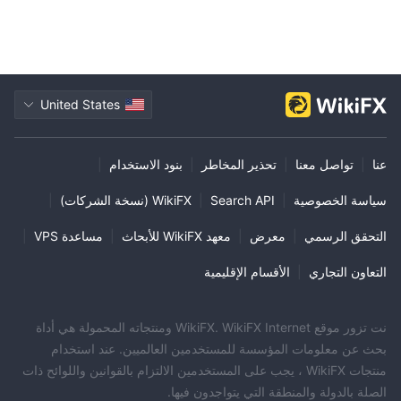
United States
عنا
|
تواصل معنا
|
تحذير المخاطر
|
بنود الاستخدام
|
سياسة الخصوصية
|
Search API
|
WikiFX (نسخة الشركات)
|
التحقق الرسمي
|
معرض
|
معهد WikiFX للأبحاث
|
مساعدة VPS
|
التعاون التجاري
|
الأقسام الإقليمية
نت تزور موقع WikiFX. WikiFX Internet ومنتجاته المحمولة هي أداة
بحث عن معلومات المؤسسة للمستخدمين العالميين. عند استخدام
منتجات WikiFX ، يجب على المستخدمين الالتزام بالقوانين واللوائح ذات
الصلة بالدولة والمنطقة التي يتواجدون فيها.