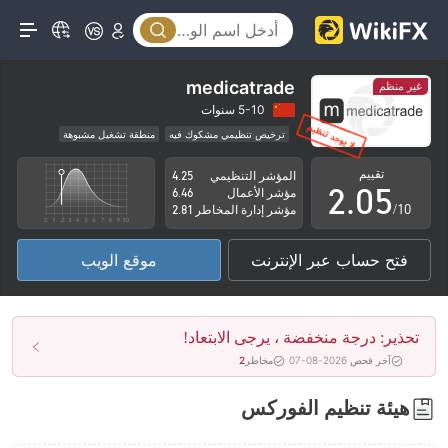
0
1
2
medicatrade
غير منظم
0
3
5-10 سنوات
ترخيص تنظيمي مشكوك فيه
منطقة تشغيل مشبوهة
1
4
مخاطر عالية
تقييم
المؤشر التنظيمي
4.25
2
.
0
5
مؤشر الأعمال
6.46
/10
مؤشر إدارة المخاطر
2.81
3
1
6
فتح حساب عبر الإنترنت
موقع الويب
4
2
7
5
3
8
تحذير: درجة منخفضة ، يرجى الابتعاد!
6
4
9
آخر فحص 2026-08-07
مخاطر
2
7
5
هيئة تنظيم الفوركس
8
6