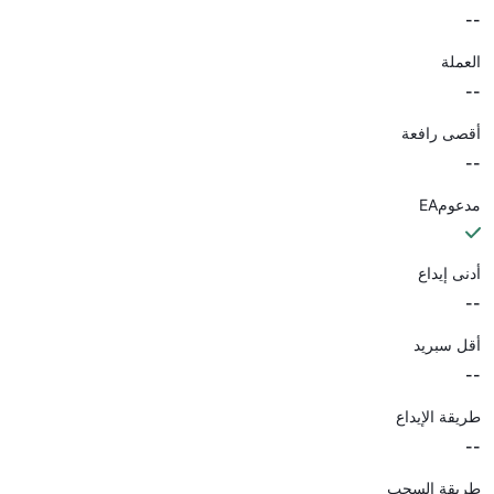
--
العملة
--
أقصى رافعة
--
مدعومEA
أدنى إيداع
--
أقل سبريد
--
طريقة الإيداع
--
طريقة السحب