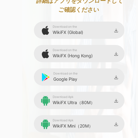
9
詳細はアプリをダウンロードして
ご確認ください
Download on the
WikiFX (Global)
Download on the
WikiFX (Hong Kong)
Download on the
Google Play
Download Apk
WikiFX Ultra（80M）
Download Apk
WikiFX Mini（20M）