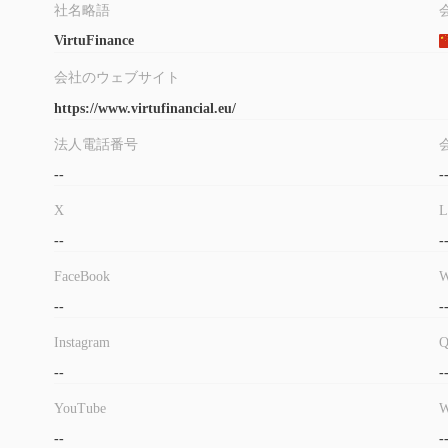
社名略語
VirtuFinance
会社のウェブサイト
https://www.virtufinancial.eu/
法人電話番号
--
-
X
L
--
-
FaceBook
W
--
-
Instagram
--
-
YouTube
W
--
-