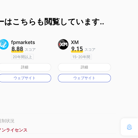
ーはこちらも閲覧しています..
fpmarkets
XM
8.88
9.15
スコア
スコア
20年間以上
15-20年間
オーストラリア規制
オーストラリア規制
詳細
詳細
マーケットメイキングライセンス（MM）
マーケットメイキングライセンス（MM）
ウェブサイト
ウェブサイト
MT4フルライセンス
MT4フルライセンス
規制状況
ノンライセンス