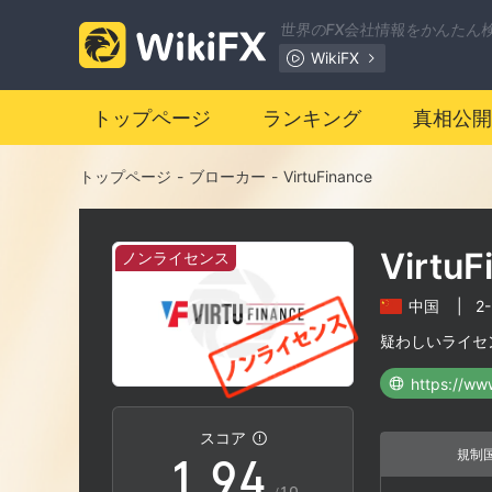
2
世界のFX会社情報をかんたん
WikiFX
3
トップページ
ランキング
真相公開
4
トップページ
-
ブローカー
-
VirtuFinance
5
0
VirtuF
ノンライセンス
6
1
中国
|
2
7
2
疑わしいライセ
https://www
0
8
3
スコア
規制
1
.
9
4