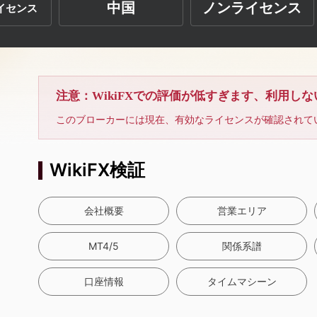
中国
ノンライセンス
イセンス
注意：WikiFXでの評価が低すぎます、利用し
このブローカーには現在、有効なライセンスが確認されて
WikiFX検証
会社概要
営業エリア
MT4/5
関係系譜
口座情報
タイムマシーン