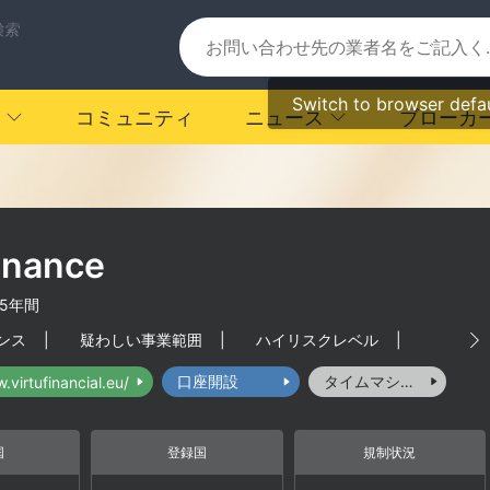
検索
Switch to browser defa
コミュニティ
ニュース
ブローカ
inance
-5年間
ンス
|
疑わしい事業範囲
|
ハイリスクレベル
|
口座開設
タイムマシーン
.virtufinancial.eu/
国
登録国
規制状況