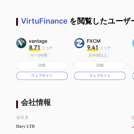
VirtuFinance
を閲覧したユーザ
vantage
FXCM
8.71
9.41
スコア
スコア
10-15年間
20年間以上
オーストラリア規制
オーストラリア規制
詳細
詳細
マーケットメイキングライセンス（MM）
マーケットメイキングライセンス（MM）
ウェブサイト
ウェブサイト
MT4フルライセンス
MT4フルライセンス
会社情報
会社名
Davy LTD