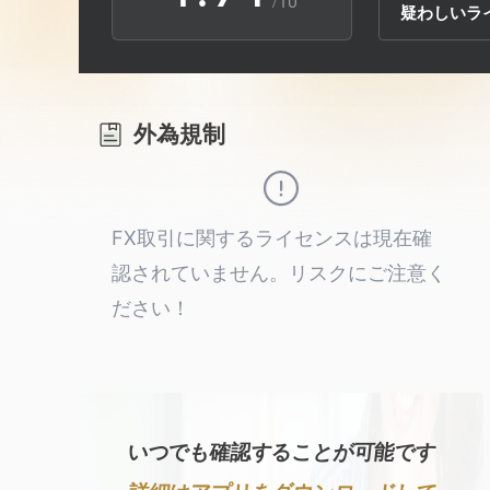
/10
疑わしいラ
2
5
3
6
外為規制
4
7
5
8
FX取引に関するライセンスは現在確
認されていません。リスクにご注意く
6
9
ださい！
7
8
いつでも確認することが可能です