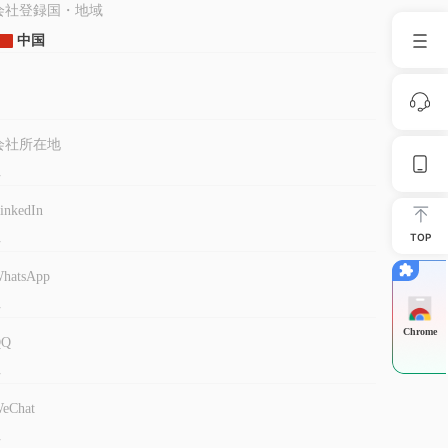
会社登録国・地域
中国
会社所在地
-
inkedIn
TOP
-
hatsApp
-
Chrome
QQ
-
eChat
-