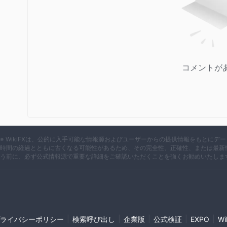
コメントが
※ WikiFXは、公的に入手可能な情報源およびユーザーからの提供情報をもとに
時間の経過とともに古くなる可能性があるため、その完全性、正確性、または最新
う前に、必ず公式情報源で重要な詳細をご確認いただくことを強くお勧めいたしま
|
|
|
|
|
ライバシーポリシー
検索呼び出し
企業版
公式検証
EXPO
W