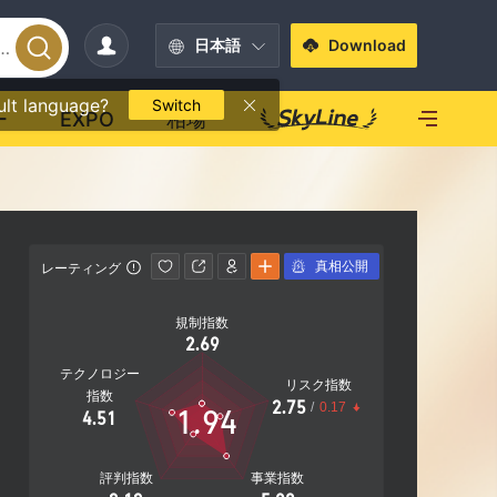
日本語
Download
ult language?
Switch
ー
EXPO
相場
真相公開
レーティング
連絡先情報
規制指数
https://w
2.69
テクノロジー
リスク指数
指数
2.75
/
0.17
1.94
4.51
評判指数
事業指数