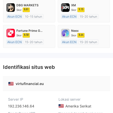
DBG MARKETS
XM
8.81
9.15
Skor
Skor
Akun ECN
10-15 tahun
Akun ECN
15-20 tahun
Diatur di Australia
Diatur di Australia
Market Maker (MM)
Market Maker (MM)
Fortune Prime Global
Neex
Lisensi Penuh MT4
Lisensi Penuh MT4
8.58
8.64
Skor
Skor
Akun ECN
15-20 tahun
Akun ECN
15-20 tahun
Diatur di Australia
Diatur di Australia
Market Maker (MM)
Market Maker (MM)
Lisensi Penuh MT4
Lisensi Penuh MT4
Identifikasi situs web
virtufinancial.eu
Server IP
Lokasi server
192.236.146.64
Amerika Serikat