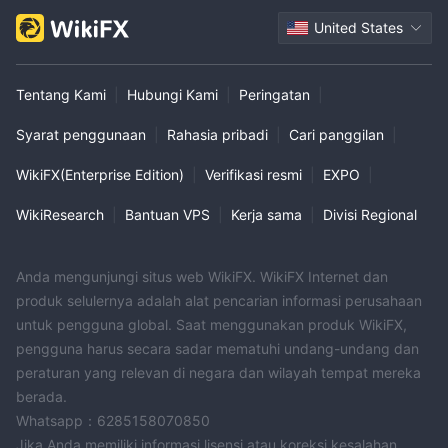
United States
Tentang Kami
|
Hubungi Kami
|
Peringatan
|
Syarat penggunaan
|
Rahasia pribadi
|
Cari panggilan
|
WikiFX(Enterprise Edition)
|
Verifikasi resmi
|
EXPO
|
WikiResearch
|
Bantuan VPS
|
Kerja sama
|
Divisi Regional
Anda mengunjungi situs web WikiFX. WikiFX Internet dan
produk selulernya adalah alat pencarian informasi perusahaan
untuk pengguna global. Saat menggunakan produk WikiFX,
pengguna harus secara sadar mematuhi undang-undang dan
peraturan yang relevan di negara dan wilayah tempat mereka
berada.
Whatsapp：6285158070850
Jika Anda memiliki informasi lisensi atau koreksi kesalahan