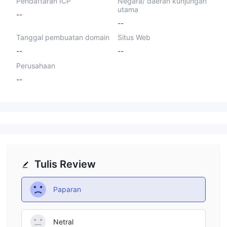
Pendaftaran ICP
Negara/ daerah kunjungan
utama
--
--
Tanggal pembuatan domain
Situs Web
--
--
Perusahaan
--
Tulis Review
Paparan
Netral