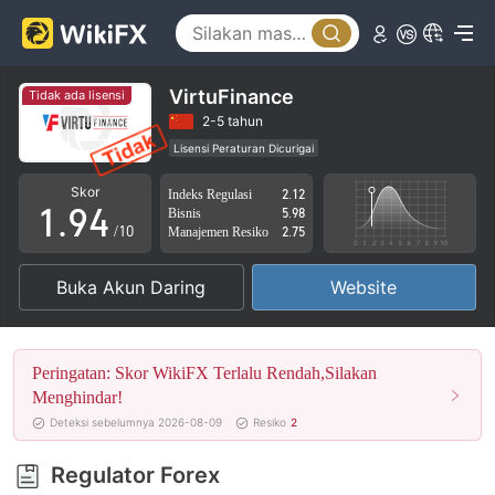
4
5
0
6
1
VirtuFinance
Tidak ada lisensi
7
2
2-5 tahun
Lisensi Peraturan Dicurigai
0
8
3
Lingkup Bisnis Mencurigakan
Potensi risiko tinggi
Skor
Indeks Regulasi
2.12
1
.
9
4
Bisnis
5.98
/10
Manajemen Resiko
2.75
2
5
Buka Akun Daring
Website
3
6
4
7
Peringatan: Skor WikiFX Terlalu Rendah,Silakan
5
8
Menghindar!
Deteksi sebelumnya 2026-08-09
Resiko
2
6
9
Regulator Forex
7