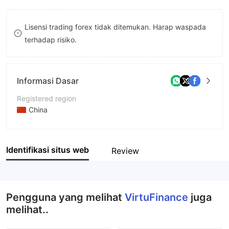
8
Lisensi trading forex tidak ditemukan. Harap waspada
9
terhadap risiko.
Informasi Dasar
Registered region
China
Periode operasi
2-5 tahun
Identifikasi situs web
Review
Nama perusahaan
Davy LTD
Pengguna yang melihat
VirtuFinance
juga
melihat..