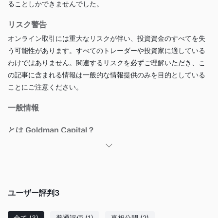
ることしかできませんでした。
リスク警告
オンライン取引には重大なリスクが伴い、投資資金のすべてを失
う可能性があります。すべてのトレーダーや投資家に適している
わけではありません。関連するリスクを必ずご理解いただき、こ
の記事に含まれる情報は一般的な情報提供のみを目的としている
ことにご注意ください。
一般情報
とは Goldman Capital？
Goldman Capitalは、顧客に投資機会を提供すると主張する金融
同社が合法であるとい
サービス会社です。ただし、あります
う証拠はなく、詐欺に遭ったという報告もある
に
ウェブサイトは現在利用できませ
Goldman Capital。会社の
ん
直接的な方法はありません
ユーザー評判
3
、 そこには
電話またはライブ
チャットで担当者に連絡します。そのため、会社の主張を確認し
たり、問題が発生した場合に助けを求めることが困難になりま
全て
(3)
普通評価
(1)
真相公開
(2)