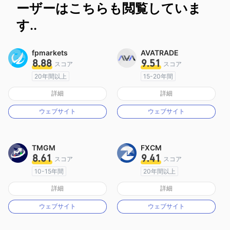
ーザーはこちらも閲覧していま
す..
fpmarkets
AVATRADE
8.88
9.51
スコア
スコア
20年間以上
15-20年間
オーストラリア規制
オーストラリア規制
詳細
詳細
マーケットメイキングライセンス（MM）
マーケットメイキングライセンス（MM）
ウェブサイト
ウェブサイト
MT4フルライセンス
MT4フルライセンス
TMGM
FXCM
8.61
9.41
スコア
スコア
10-15年間
20年間以上
オーストラリア規制
オーストラリア規制
詳細
詳細
マーケットメイキングライセンス（MM）
マーケットメイキングライセンス（MM）
ウェブサイト
ウェブサイト
MT4フルライセンス
MT4フルライセンス