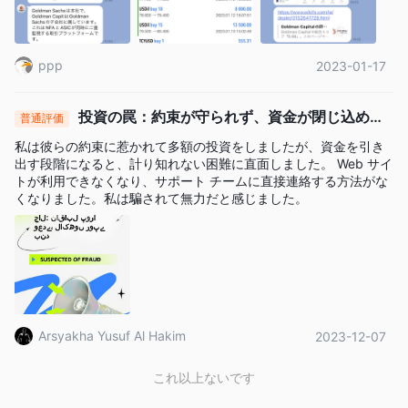
す。
は Goldman Capital安全ですか、それとも詐欺ですか？
ppp
2023-01-17
その可能性が非常に高い
入手可能な情報に基づくと、
Goldman Capital詐欺です
有効な規制がなく、
。同社は、
投資の罠：約束が守られず、資金が閉じ込めら
普通評価
ASIC ライセンスは疑わしいクローンです
ウェブ
、 彼らの
れました
サイトは現在利用できません
私は彼らの約束に惹かれて多額の投資をしましたが、資金を引き
出金で
、そして、ありました
出す段階になると、計り知れない困難に直面しました。 Web サイ
きない人がいるとの報告
彼らの資金は Goldman Capital。へ
トが利用できなくなり、サポート チームに直接連絡する方法がな
の投資を検討している場合 Goldman Capital、再考することを強
くなりました。私は騙されて無力だと感じました。
くお勧めします。そうなるとお金を失うリスクが高くなります。
WikiFX でのユーザー露出
出金できな
私たちのウェブサイトでそれを見ることができます
い、詐欺の報告
。トレーダーは、利用可能な情報を注意深く確
認し、規制されていないプラットフォームでの取引に伴うリスク
Arsyakha Yusuf Al Hakim
2023-12-07
を考慮することが推奨されます。取引前に当社のプラットフォー
ムで情報を確認できます。このような詐欺ブローカーを見つけた
これ以上ないです
場合、またはその被害に遭った場合は、「暴露」セクションでお