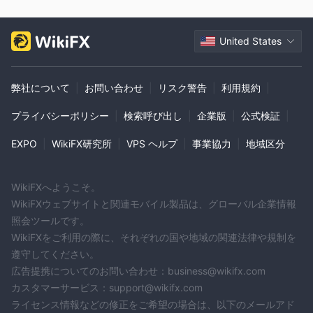
知らせください。私たちの専門家チームが問題を解決するために
全力を尽くします。
United States
顧客サービス
電
Goldman Capitalによるカスタマーサービスのみ受け付けます
弊社について
|
お問い合わせ
|
リスク警告
|
利用規約
|
子メール: support@gm-capital.net
、これは重大な危険信
号です。電話番号やライブチャットのオプションがないため、問
プライバシーポリシー
|
検索呼び出し
|
企業版
|
公式検証
|
題が発生した場合に担当者に連絡することが困難になります。
EXPO
|
WikiFX研究所
|
VPS ヘルプ
|
事業協力
|
地域区分
結論
Goldman Capitalasic によって規制されていると主張しています
WikiFXへようこそ。
が、asic ライセンスはクローンである疑いがあります。から資金
WikiFXウェブサイトと関連モバイル製品は、グローバル企業情報
を引き出せない人がいるとの報告があります。 Goldman Capital
照会ツールです。
。全体として、それを信じる理由はありません Goldman Capital
WikiFXをご利用の際に、それぞれの国や地域の関連法律や規制を
合法的な投資機会です。
遵守してください。
広告提携についてのお問い合わせ：business@wikifx.com
よくある質問 (FAQ)
カスタマーサービス：support@wikifx.com
ライセンス情報などの修正をご希望の場合は、以下のメールアド