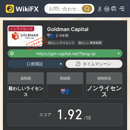
3
4
Goldman Capital
ノンライセンス
2-5年間
5
疑わしいライセンス
疑わしい事業範囲
ハイリスクレベル
https://gm-capital.net/?lang=ja
6
口座開設
タイムマシーン
7
0
規制国
登録国
規制状況
ノンライセン
疑わしいライセン
0
8
1
ス
ス
1
.
9
2
スコア
/10