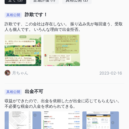
す。
詐欺です！
真相公開
長所短所
詐欺です、この会社は存在しない。 振り込み先が毎回違う、受取
人も個人です。 いろんな理由で出金拒否。
Goldman Capital代替ブローカー
代わりのブローカーはたくさんあります Goldman Capitalトレー
ダーの特定のニーズや好みに応じて異なります。一般的なオプシ
ョンには次のようなものがあります。
XM
：豊富な資産と低手数料で人気のCFDブローカー。
プラス500
: ユーザーフレンドリーで評判の高いCFDブローカー
月ちゃん
2023-02-16
です。
エトロ
: 他の投資家の取引をコピーできるソーシャル取引プラッ
トフォーム。
出金不可
真相公開
最終的に、あなたにとって最適なブローカーは、個人のニーズと
収益ができたので、出金を依頼したが出金に応じてもらえない。
好みによって異なります。幅広い資産と低い手数料を備えたブロ
不必要な税金の入金を求められてきる。
ーカーをお探しの場合、XM は良い選択肢です。評判が良く、使
いやすいブローカーをお探しなら、Plus500 が良い選択肢です。
ソーシャル取引プラットフォームをお探しなら、eToro が最適で