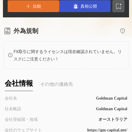
2
3
比較
真相公開
3
4
4
5
外為規制
5
6
FX取引に関するライセンスは現在確認されていません。リ
スクにご注意ください！
6
7
7
8
会社情報
その他の連絡先
8
9
会社名
Goldman Capital
社名略語
Goldman Capital
9
会社登録国・地域
オーストラリア
会社のウェブサイト
https://gm-capital.net/