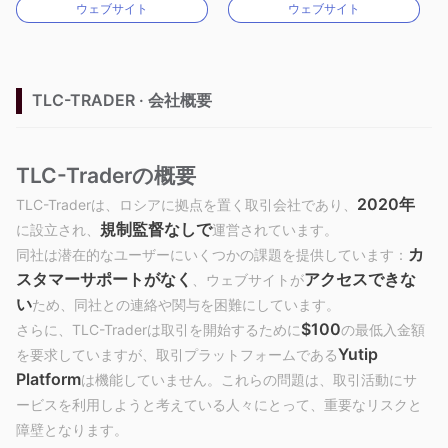
ウェブサイト
ウェブサイト
MT4フルライセンス
MT4フルライセンス
TLC-TRADER · 会社概要
TLC-Traderの概要
2020年
TLC-Traderは、ロシアに拠点を置く取引会社であり、
規制監督なしで
に設立され、
運営されています。
カ
同社は潜在的なユーザーにいくつかの課題を提供しています：
スタマーサポートがなく
アクセスできな
、ウェブサイトが
い
ため、同社との連絡や関与を困難にしています。
$100
さらに、TLC-Traderは取引を開始するために
の最低入金額
Yutip
を要求していますが、取引プラットフォームである
Platform
は機能していません。これらの問題は、取引活動にサ
ービスを利用しようと考えている人々にとって、重要なリスクと
障壁となります。