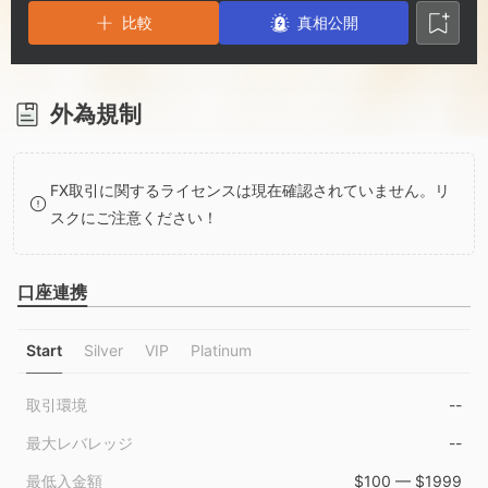
3
1
4
比較
真相公開
4
2
5
5
3
6
外為規制
6
4
7
FX取引に関するライセンスは現在確認されていません。リ
スクにご注意ください！
7
5
8
口座連携
8
6
9
Start
Silver
VIP
Platinum
9
7
取引環境
--
8
最大レバレッジ
--
最低入金額
$100 — $1999