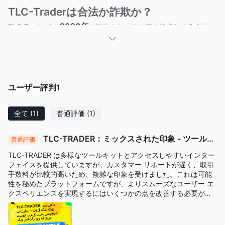
TLC-Traderは合法か詐欺か？
2020年
TLC-Traderは、
に設立され、ロシアを拠点とする会社
規制監督なしで
であり、
運営されており、非規制であることを
意味します。
この状況は、取引者や投資家にとってリスクを大幅に増加させる
可能性があります。なぜなら、規制機関が通常強制する金融基準
ユーザー評判
1
や保護策に従っていることを保証する手段がないからです。
利点と欠点
全て
(1)
普通評価
(1)
欠点：
TLC-Traderは、潜在的なクライアントを妨げる重要な課題に直面
TLC-TRADER：ミックスされた印象 - ツールキ
普通評価
ットの多様性 vs. サポートの速度と手数料
しています。
TLC-TRADER は多様なツールキットとアクセスしやすいインター
非規制であるため、金融当局の監督がなく、セキュリティや透明
フェイスを提供していますが、カスタマー サポートが遅く、取引
手数料が比較的高いため、複雑な印象を受けました。これは可能
性に関する取引者のリスクが増加する可能性があります。
性を秘めたプラットフォームですが、よりスムーズなユーザー エ
同社は、$100という比較的高い最低入金額を要求しており、規制
クスペリエンスを実現するにはいくつかの点を改善する必要があ
の保護の保証がない場合、初心者投資家にとって障壁となる可能
ります。
性があります。