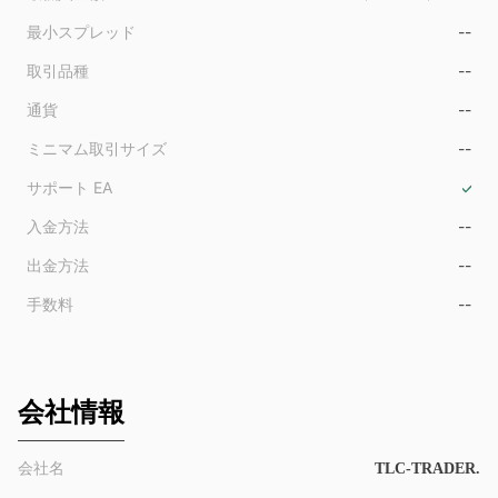
9
最小スプレッド
--
取引品種
--
通貨
--
ミニマム取引サイズ
--
サポート EA
入金方法
--
出金方法
--
手数料
--
会社情報
会社名
TLC-TRADER.