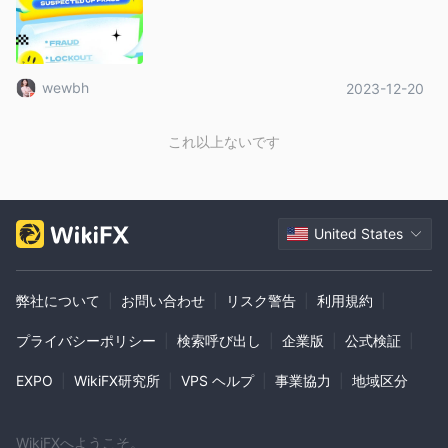
公式ウェブサイトへのアクセスの困難さは、同社との関わりやサ
ービスへのアクセスをさらに複雑にします。
さらに、カスタマーサポートの不在により、ユーザーは問題の解
決において支援や救済手段を持たず、動作しないYutip取引プラッ
wewbh
2023-12-20
トフォームは、取引活動を行うことができないため、同社に登録
する目的そのものを損ないます。
これ以上ないです
取引プラットフォーム
Yutip Platform
TLC-Traderは、取引プラットフォームとして
を
利用していますが、現在は動作しておらず、取引活動には使用で
United States
きません。
この大きな欠点は、トレーダーがTLC-Traderを利用する可能性が
ある場合に重要な影響を与えます。なぜなら、取引を実行するた
弊社について
|
お問い合わせ
|
リスク警告
|
利用規約
|
めに必要な主要なツールが使用できないからです。この状況によ
プライバシーポリシー
|
検索呼び出し
|
企業版
|
公式検証
|
り、ユーザーはプラットフォームの機能、パフォーマンス、ユー
ザーインターフェースをアクセスまたは評価することができず、
EXPO
|
WikiFX研究所
|
VPS ヘルプ
|
事業協力
|
地域区分
効果的な取引には重要な要素です。
最低入金額
WikiFXへようこそ。