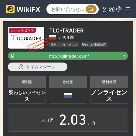
TLC-TRADER
ノンライセンス
5-10年間
疑わしいライセンス
疑わしい事業範囲
ハイリスクレベル
http://dlltrader.com/
0
タイムマシーン
0
1
規制国
登録国
規制状況
ノンライセン
疑わしいライセン
1
2
ス
ス
2
.
0
3
スコア
/10