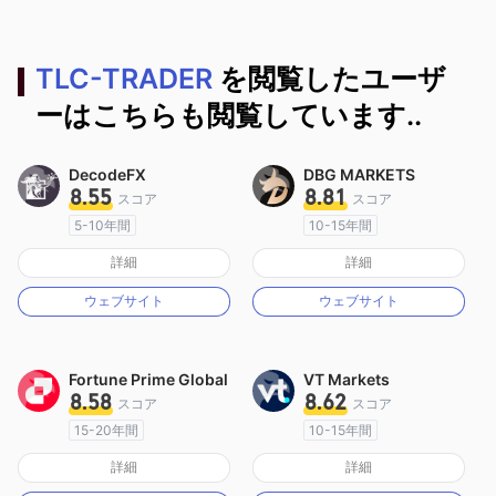
TLC-TRADER
を閲覧したユーザ
ーはこちらも閲覧しています..
DecodeFX
DBG MARKETS
8.55
8.81
スコア
スコア
5-10年間
10-15年間
オーストラリア規制
オーストラリア規制
詳細
詳細
マーケットメイキングライセンス（MM）
マーケットメイキングライセンス（MM）
ウェブサイト
ウェブサイト
MT4フルライセンス
MT4フルライセンス
Fortune Prime Global
VT Markets
8.58
8.62
スコア
スコア
15-20年間
10-15年間
オーストラリア規制
オーストラリア規制
詳細
詳細
マーケットメイキングライセンス（MM）
マーケットメイキングライセンス（MM）