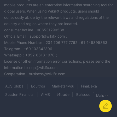
para começar a negociar em sua plataforma. Este valor é
mobile products are an enterprise information searching tool for
global users. When using WikiFX products, users should
obrigatório para todos os traders potenciais que desejam
consciously abide by the relevant laws and regulations of the
utilizar seus serviços.
country and region where they are located.
Pergunta: Posso usar a plataforma Yutip para negociar
consumer hotline：006531290538
com a TLC-Trader?
Official Email：support@wikifx.com；
Resposta: Não, a plataforma Yutip, que é a plataforma de
Mobile Phone Number：234 706 777 7762；61 449895363
negociação designada da TLC-Trader, está atualmente não
Telegram：+60 103342306
funcional e não pode ser usada para negociação. Esse
Whatsapp：+852-6613 1970；
problema grave impede qualquer atividade de negociação
License or other information error corrections, please send the
através da TLC-Trader.
information to：qa@wikifx.com
Aviso de Risco
Cooperation：business@wikifx.com
A TLC-Trader é uma entidade não regulamentada, sem
AUS Global
Equitros
Markets4you
FinaDexa
supervisão formal de autoridades reguladoras financeiras. Essa
Sucden Financial
AIMS
t4trade
Bullsouq
falta de regulamentação pode expor os clientes a riscos
Mais
aumentados, incluindo possíveis problemas com transparência,
META FX Global
AMEGA
IronTrade
Valor
integridade operacional e segurança dos fundos dos clientes.
Trade Master
Trust Markets
Forex5
FSM