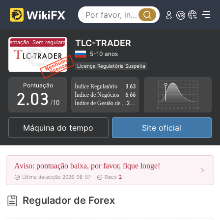
0
TLC-TRADER
amentação
Sem regulamentação
0
1
5-10 anos
Licença Regulatória Suspeita
1
2
Região de negócios suspeita
Risco potencial alto
Pontuação
Índice Regulatório
3.63
2
.
0
3
Índice de Negócios
6.66
/10
Índice de Gestão de Risco
2.84
3
1
4
Máquina do tempo
Site oficial
4
2
5
5
3
6
Aviso: pontuação baixa, por favor, fique longe!
6
4
7
Última detecção 2026-08-07
Risco
2
7
5
8
Regulador de Forex
8
6
9