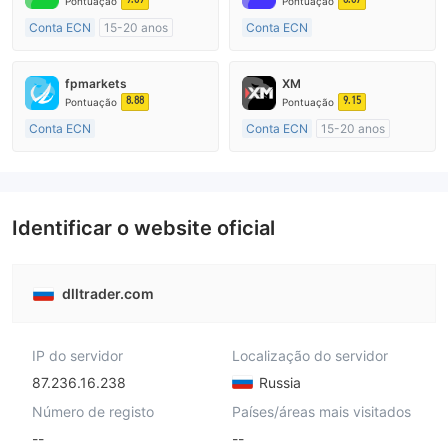
Pontuação
Pontuação
Conta ECN
15-20 anos
Conta ECN
Austrália Regulamento
Mais de 20 anos
Market Marketing (MM)
Austrália Regulamento
fpmarkets
XM
Etiqueta principal MT4
Market Marketing (MM)
8.88
9.15
Pontuação
Pontuação
Etiqueta principal MT4
Conta ECN
Conta ECN
15-20 anos
Mais de 20 anos
Austrália Regulamento
Austrália Regulamento
Market Marketing (MM)
Market Marketing (MM)
Etiqueta principal MT4
Etiqueta principal MT4
Identificar o website oficial
dlltrader.com
IP do servidor
Localização do servidor
87.236.16.238
Russia
Número de registo
Países/áreas mais visitados
--
--