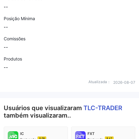
--
Posição Mínima
--
Comissões
--
Produtos
--
Atualizada：
2026-08-07
Usuários que visualizaram
TLC-TRADER
também visualizaram..
IC
FXT
9.09
8.67