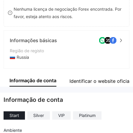
9
7
Nenhuma licença de negociação Forex encontrada. Por
favor, esteja atento aos riscos.
8
9
Informações básicas
Região de registo
Russia
Anos de operação
5-10 anos
Informação de conta
Identificar o website oficial
Empresa
TLC-TRADER.
Informação de conta
Start
Silver
VIP
Platinum
Ambiente