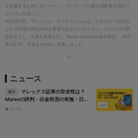
を支援するために元リーマン・ブラザーズの銀行員数名を同社グ
ループに任命した。
2021年5月、マレックス・フィナンシャルは、エネルギー卸売お
よびその他の商品の仲介業者であるスペクトロン・グループの買
収を完了し、社名を変更した。 Marex Spectron海外限定。 2021
年4月1日、社名をmarexに変更しました。
規制に関しては、Marex Financia は英国の金融行為監視機構
(FCA) によって認可および規制されており、規制ライセンス番号
442767 を取得しています。
ロンドンに本社を置くマレックスは、シドニー、香港、ドバイ、
ニュース
シンガポール、ダブリン、フランクフルト、パリ、ベルサイユ、
オスロ、ロッテルダム、および北米、シカゴ、イリノイ州シャン
マレックス証券の安全性は？
露出
バーグ、ニューヨーク、スタンフォード、ニュージャージー州ク
Marexの評判・出金拒否の有無・日本
での登録状況を解説
ラーク、ヒューストン、デモインにオフィスを構えています。 、
07-06
サンフランシスコ、ミネアポリス、モントリオール、カルガリ
ー。
製品とサービス
Marex は、クライアントを世界のエネルギー、金属、農業、金融