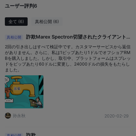
ユーザー評判
6
市場に結び付けます。マレックスは、その事業全体にわたって、
マーケットメイキング、約定と清算、ヘッジと投資ソリューショ
ン、価格発見、データとアドバイザリーにおいて高付加価値サー
全て
(6)
真相公開
(6)
ビスを提供しています。
詐欺Marex Spectron切望されたクライアントの
一方、Marex Financial は商品、金融先物、オプション、外国為
真相公開
資金。
替の取引サービスを提供しています。
2回の引き出しはすべて検証中です。カスタマーサービスから返信
Marex が提供する取引プラットフォーム
がありません。さらに、私は1ピップあたり1ドルでオフショアRM
Bを購入しました。しかし、取引中、プラットフォームはスプレッ
電話取引サービスに加えて、Marex は外国為替および貴金属のス
ドをピップあたり60ドルに変更し、24000ドルの損失をもたらし
ポット取引および市場監視のためのデスクトップおよびモバイル
ました。
アプリケーションをユーザーに提供しています。このプラットフ
ォームを通じて、現物、先物、先物、NDF、オプション、OTC
と ETD の為替価格ヘッジにわたる FX 執行サービスが提供されま
す。現物および先物への直接市場アクセスと高度な API 接続によ
り、顧客は複数の銀行や外国為替流動性プロバイダーからの集約
された流動性の恩恵を受けることができます。このサービスは、
孙永秋
2020-02-29
金融機関、商用ユーザー、ヘッジファンド、CTA、および独自取
引会社向けに設計されています。
顧客サポート
詐欺
真相公開