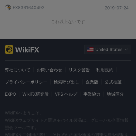
って米国の株である兄弟を持ち、チームは研究を専門としている
FX8361640492
2019-07-24
と語った。だから彼らの利益は非常に高いです。正しい率も高い
です。市場を80％上回ることができます。したがって、私はずっ
とクラスを聞いていて、毎年88人の新人しかセレブリティ交換に
これ以上ないです
採用されていないと言いました。有名人の取引所は、米国株式、
ダウジョーンズなどを運営することができます。勤勉を見て宿題
をしている、いわゆる毎日の出席、パフォーマンスは参加に適し
ています。最後に、私は有名人の交換に参加しました。期間中、2
人の人々が毎日私に連絡しました。私の研究、出席を監督しなさ
United States
い。カードにも署名しました。彼らのいわゆる監督と関心の下
で、そしてMeng Qiuchenの擁護の下で、彼女はカスタマーサー
ビスマネージャLi Weiを推薦しました。今すぐ私たちのためにアカ
弊社について
|
お問い合わせ
|
リスク警告
|
利用規約
|
ウントを開くことをお勧めします。だから私は6月12日に私のアカ
ウントを登録した。オペレーティングシステムの使用とフォロー
プライバシーポリシー
|
検索呼び出し
|
企業版
|
公式検証
|
アップはすべてLi Weiによってガイドされています。 6月13日か
ら6月21日まで、私は家族全員のための資金を101,600ドルに集め
EXPO
|
WikiFX研究所
|
VPS ヘルプ
|
事業協力
|
地域区分
ました。それはプラットフォーム上のディスプレイに人民元の合
計を支払う個人的な口座です（Xiong Ping、Zuo Zhiwei、Yuan C
hunyan）彼らは自分で操作することは許されていません。当初、
それはZhi Duo Xingという名前の男性でした、すなわち、Meng Q
WikiFXへようこそ。
iuchenの主人であり、そしてまた最も牛でした。良い操作で、江
WikiFXウェブサイトと関連モバイル製品は、グローバル企業情報
龍は手紙龍のように見えます。その後、彼は二度彼を追いかけて1
照会ツールです。
0万元以上を稼いだ。私は最初はあまり投資しませんでした、彼ら
は私にお金を追加するように頼み続け、私がより多くを操作し、
WikiFXをご利用の際に、それぞれの国や地域の関連法律や規制を