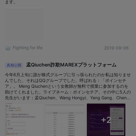
ます。
Fighting for life
2019-09-06
孟Qiuchen詐欺MAREXプラットフォーム
真相公開
今年6月上旬に誰が株式グループに引っ張られたのか私は知りませ
んでした、それはQQグループでした。呼ばれる：「ポインセチ
ア」。 Meng Qiuchenという女教師が無料で授業に参加するのを
助けてくれました。ライブネーム：ポインセチア。その中に5人の
先生がいます：孟Qiuchen、Wang Hongyi、Yang Gang、Chen Z
ongyao、Zhu Shouyi。 Meng Qiuchenは、彼らは試合に参加し
ていると言って、私たちに毎日参加して彼女の投票を手助けする
よう求めました。 Dow Jonesのインデックスが教室で直接操作さ
+2
れ、数分で数十万ドルの収入が得られることがあります。彼女は
自分の資金が大きいこと、良いストップロスを設定すること、そ
してポジションをコントロールすること、さらに20年以上にわた