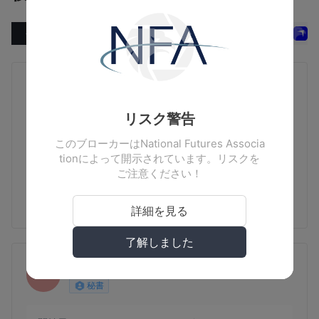
全て 2
MAREX FINANCIAL(United King
dom)
CRISPIN ROBERT JOHN IRVIN
監督
イギリス
リスク警告
開始日
ステータス
このブローカーはNational Futures Associa
tionによって開示されています。リスクを
2023-05-26
在職
ご注意ください！
MAREX FINANCIAL(United Kingdom)
詳細を見る
了解しました
SCOTT LINSLEY
秘書