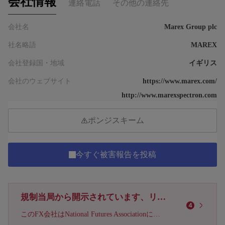
会社情報
連絡電話
その他の連絡先
会社名
Marex Group plc
社名略語
MAREX
会社登録国・地域
イギリス
会社のウェブサイト
https://www.marex.com/
http://www.marexspectron.com
ポンジスキーム
今すぐ被害報告を投稿
規制当局から開示されています、リスクをご注意ください！
4
このFX会社はNational Futures Associationによる被害報告が投稿されています、リスクに注意してください!