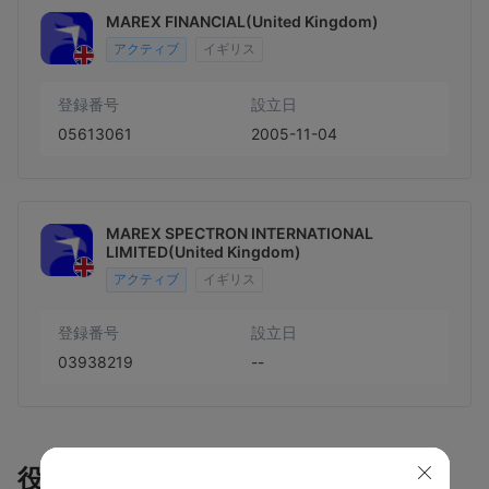
MAREX FINANCIAL(United Kingdom)
アクティブ
イギリス
登録番号
設立日
05613061
2005-11-04
MAREX SPECTRON INTERNATIONAL
LIMITED(United Kingdom)
アクティブ
イギリス
登録番号
設立日
03938219
--
役員