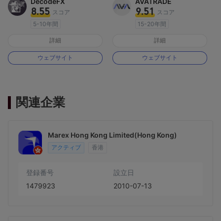
DecodeFX
AVATRADE
8.55
9.51
スコア
スコア
5-10年間
15-20年間
オーストラリア規制
オーストラリア規制
詳細
詳細
マーケットメイキングライセンス（MM）
マーケットメイキングライセンス（MM）
ウェブサイト
ウェブサイト
MT4フルライセンス
MT4フルライセンス
関連企業
Marex Hong Kong Limited(Hong Kong)
アクティブ
香港
登録番号
設立日
1479923
2010-07-13