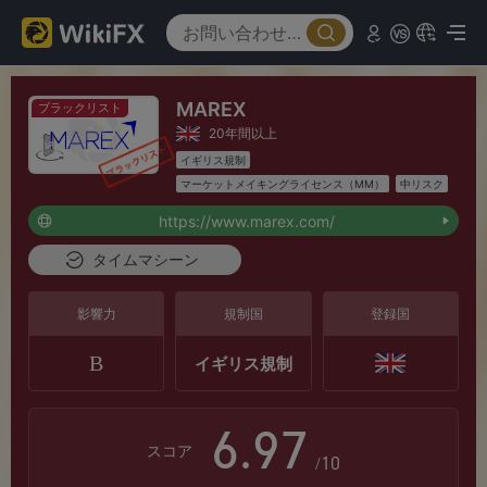
2
0
0
3
1
MAREX
ブラックリスト
1
4
2
20年間以上
イギリス規制
2
5
3
マーケットメイキングライセンス（MM）
中リスク
https://www.marex.com/
3
6
4
タイムマシーン
4
7
5
影響力
規制国
登録国
B
イギリス規制
5
8
6
6
.
9
7
スコア
/10