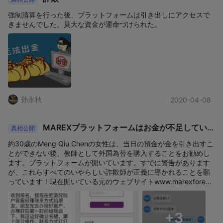
問い合わせや取引関連の問題があるクレントは、次の連絡チャネ
強制清算を行った後、プラットフォームは引き出しにアクセスで
ルを通じて Marex に連絡できます。
きませんでした。莫大な資金が運命づけられた。
電話番号 +44 (0)20 7655 6000
電子メール: acrabbe@marexspectron.com、
enquiries@marexspectron.com
または、Twitter、Linkedin、Youtube などのソーシャル メディ
ア プラットフォームでこのブローカーをフォローすることもでき
ます。
孙永秋
2020-04-08
長所短所
よくある質問
MAREXプラットフォームはお金が不足していま
真相公開
マレックスはいつ設立されましたか?
す
約30歳のMeng Qiu Chenの女性は、当日の預金が金を引き出すこ
マレックスは 2005 年に設立されました。
とができない後、教師として外国為替を購入することをお勧めし
Marex で取引するために必要な最低入金額はいくらです
ます。プラットフォームが開いています。すでに警告があります
か?
が、これらすべてのいやらしい詐欺師が正義に導かれることを願
っています！現在開いている元のウェブサイトwww.marexforex.
Marex と取引するための最低入金額は公開されていません。
comは、同じプラットフォームではありません。
マレックスではどのような製品やサービスを提供してい
ますか？
+3
Marex は、外国為替、商品、先物、オプションなどの一連の金融