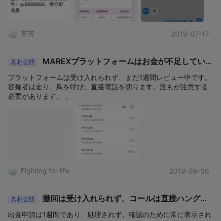
市場へのアクセスに加え、マーケット メイキング、約定と清算、
ヘッジと投資ソリューション、価格発見などの高付加価値サービ
芳芳
2019-07-17
スを提供します。
MAREXプラットフォームはお金が不足していま
真相公開
す
プラットフォームは受け入れられず、まだ1週間レビュー中です。
容疑者は走り、鳥を呼び、直接電話を切ります。誰もが注意する
必要があります。 。
Fighting for life
2019-09-06
撤回は受け入れられず、コールは直接ハングア
真相公開
ップされ、嘘つきのプラットフォーム
出金申請は1週間であり、処理されず、確認のために常に表示され