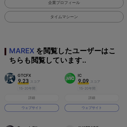
企業プロフィール
タイムマシーン
MAREX
を閲覧したユーザーはこ
ちらも閲覧しています..
GTCFX
IC
9.23
9.09
スコア
スコア
15-20年間
15-20年間
イギリス規制
オーストラリア規制
詳細
詳細
マーケットメイキングライセンス（MM）
マーケットメイキングライセンス（MM）
ウェブサイト
ウェブサイト
MT4フルライセンス
MT4フルライセンス