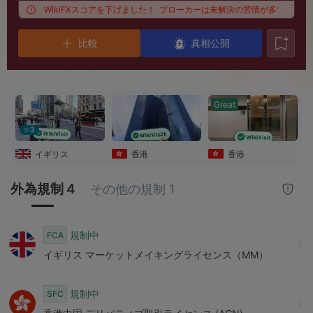
7
8
ため、WikiFXスコアを下げました！
ブローカーは未解決の苦情が多すぎるため、W
比較
8
9
真相公開
9
Great
3
イギリス
香港
香港
外為規制 4
その他の規制 1
規制中
FCA
イギリス マーケットメイキングライセンス（MM）
規制中
SFC