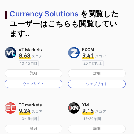
Currency Solutions
を閲覧した
ユーザーはこちらも閲覧してい
ます..
VT Markets
FXCM
8.68
9.41
スコア
スコア
10-15年間
20年間以上
オーストラリア規制
オーストラリア規制
詳細
詳細
マーケットメイキングライセンス（MM）
マーケットメイキングライセンス（MM）
ウェブサイト
ウェブサイト
MT4フルライセンス
MT4フルライセンス
EC markets
XM
9.24
9.15
スコア
スコア
10-15年間
15-20年間
オーストラリア規制
オーストラリア規制
詳細
詳細
マーケットメイキングライセンス（MM）
マーケットメイキングライセンス（MM）