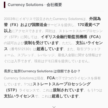
Currency Solutions · 会社概要
外国為
2003年にイギリスで設立されたCurrency Solutionsは、
替（FX）および国際送金
170通貨ペア
サービスを提供し、
以上
にアクセスできます。同社は、ストレートスループロセシン
イギリス金融行動監視機構（FCA）
グ（STP）に関しては、
規制を受けています
支払いライセン
の認可および
。ただし、
ス
超過しています
（番号512130）は
。また、取引プラットフ
ォーム、スプレッド、レバレッジ、最低入金額に関する情報はす
ぐには入手できず、現在はデモ口座を提供していません。
長所と短所
Currency Solutions は信頼できるか？
FCA
Currency Solutionsは現在、
の下で2つのライセンスを保有
ストレートスループロセッシング
しています。1つは
（STP）
規制されています
ライセンスで、これは
。もう1つは
支払いライセンス
超過しています
で、これは
。
サービス