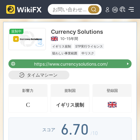
0
0
1
Currency Solutions
規制中
1
2
10-15年間
イギリス規制
STP実行ライセンス
2
3
疑わしい事業範囲
中リスク
https://www.currencysolutions.com/
3
4
タイムマシーン
4
5
影響力
規制国
登録国
C
イギリス規制
5
6
6
.
7
0
スコア
/10