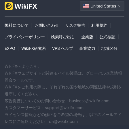
United States
弊社について
|
お問い合わせ
|
リスク警告
|
利用規約
|
プライバシーポリシー
|
検索呼び出し
|
企業版
|
公式検証
|
EXPO
|
WikiFX研究所
|
VPS ヘルプ
|
事業協力
|
地域区分
WikiFXへようこそ。
WikiFXウェブサイトと関連モバイル製品は、グローバル企業情報
照会ツールです。
WikiFXをご利用の際に、それぞれの国や地域の関連法律や規制を
遵守してください。
広告提携についてのお問い合わせ：business@wikifx.com
カスタマーサービス：support@wikifx.com
ライセンス情報などの修正をご希望の場合は、以下のメールアド
レスにご連絡ください：qa@wikifx.com