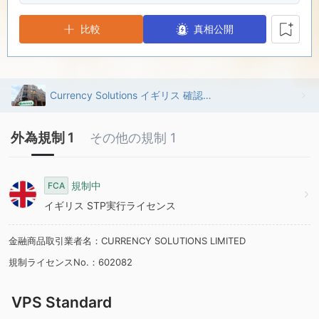
7
8
1
比較
真相公開
8
9
2
9
3
Currency Solutions イギリス 確認済み: 営業所確認済み
4
外為規制 1
その他の規制 1
5
規制中
FCA
イギリス STP実行ライセンス
6
金融商品取引業者名：CURRENCY SOLUTIONS LIMITED
7
規制ライセンスNo.：602082
8
VPS Standard