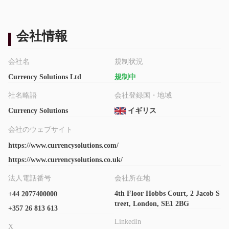
170以上の通貨ペア、外国為替
Currency Solutionsは
（FX）、国際送金サービス
を提供しています。
会社情報
入金と出金
VisaおよびMastercardデビットカー
Currency Solutionsは
会社名
規制状況
ド
銀行振込
、
を通じた支払い方法をサポートしています。
Currency Solutions Ltd
規制中
社名略語
会社登録国・地域
Currency Solutions
イギリス
会社のウェブサイト
https://www.currencysolutions.com/
https://www.currencysolutions.co.uk/
法人電話番号
会社所在地
4th Floor Hobbs Court, 2 Jacob S
+44 2077400000
treet, London, SE1 2BG
+357 26 813 613
LinkedIn
X