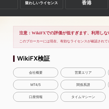
香港
疑わしいライセンス
注意：WikiFXでの評価が低すぎます、利用し
このブローカーには現在、有効なライセンスが確認されて
WikiFX検証
会社概要
営業エリア
MT4/5
関係系譜
口座情報
タイムマシーン