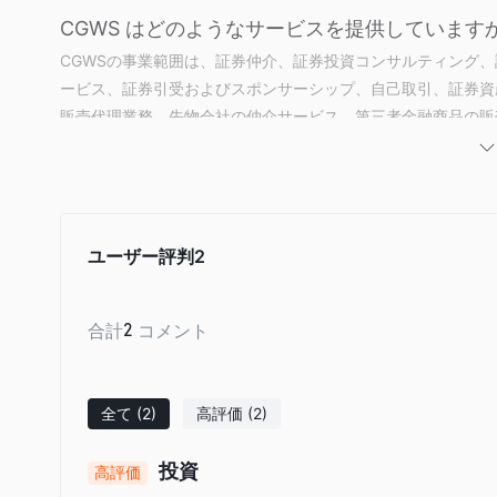
CGWS はどのようなサービスを提供していますか
CGWSの事業範囲は、証券仲介、証券投資コンサルティング
ービス、証券引受およびスポンサーシップ、自己取引、証券資
販売代理業務、先物会社の仲介サービス、第三者金融商品の販売代理
Securitiesは、国家の一帯一路イニシアティブにも対応
続して追求しています。
CGWS 手数料
Great Wall Securitiesは中国の合法かつ規制された
ユーザー評判
2
得し、関連する監督当局の監督を受けています。情報の正確性
合計
2
コメント
全て
(2)
高評価
(2)
投資
高評価