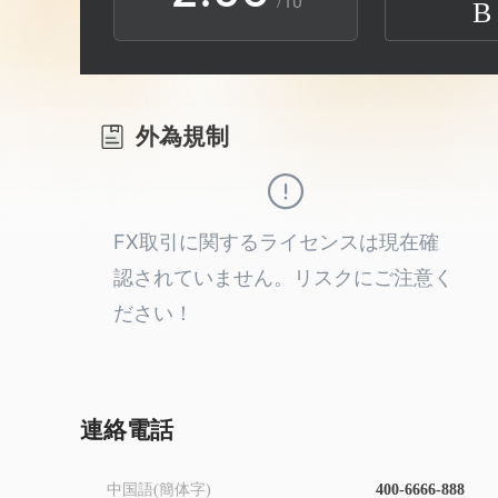
/10
B
3
1
9
4
2
外為規制
5
3
6
4
FX取引に関するライセンスは現在確
認されていません。リスクにご注意く
7
5
ださい！
8
6
9
7
連絡電話
中国語(簡体字)
400-6666-888