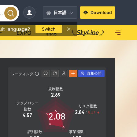
日本語
Download
ult language?
Switch
ー
EXPO
相場
真相公開
レーティング
影響力
規制指数
影響力
2.69
B
テクノロジー
リスク指数
指数
2.84
/
0.17
2.08
4.57
20.80%
社
評判指数
事業指数
営業エリア