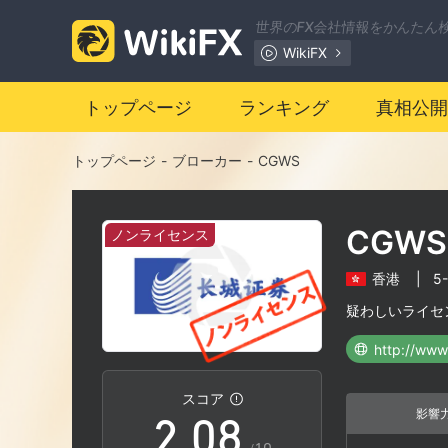
1
世界のFX会社情報をかんたん
WikiFX
2
トップページ
ランキング
真相公開
3
トップページ
-
ブローカー
-
CGWS
4
CGWS
ノンライセンス
5
香港
|
5
0
6
疑わしいライセ
1
7
スコア
影響
2
.
0
8