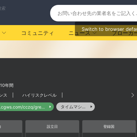
検索
Switch to browser defa
コミュニティ
ニュース
ブローカ
-10年間
ンス
|
ハイリスクレベル
|
タイムマシーン
http://www.cgws.com/cczq/greatWall/
力
設立日
登録国