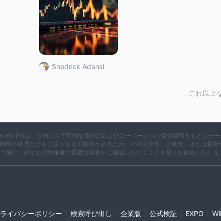
Shedrick Adansi
これ以上
※ WikiFXは、公的に入手可能な情報源およびユーザーからの提供情報をもとに
時間の経過とともに古くなる可能性があるため、その完全性、正確性、または最新
う前に、必ず公式情報源で重要な詳細をご確認いただくことを強くお勧めいたしま
|
|
|
|
|
ライバシーポリシー
検索呼び出し
企業版
公式検証
EXPO
W