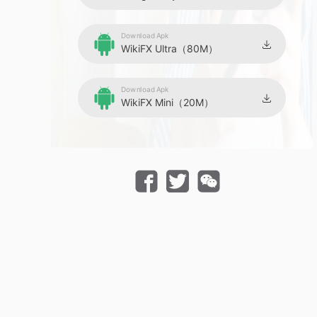
Download Apk
WikiFX Ultra（80M）
Download Apk
WikiFX Mini（20M）