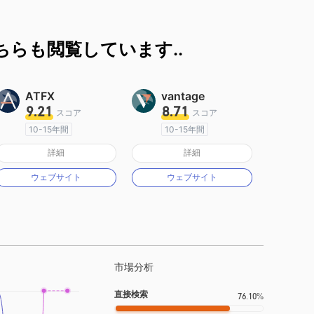
らも閲覧しています..
ATFX
vantage
9.21
8.71
スコア
スコア
10-15年間
10-15年間
オーストラリア規制
オーストラリア規制
詳細
詳細
マーケットメイキングライセンス（MM）
マーケットメイキングライセンス（MM）
ウェブサイト
ウェブサイト
MT4フルライセンス
MT4フルライセンス
市場分析
直接検索
76.10%