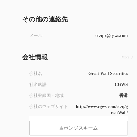
8
9
その他の連絡先
メール
cczqir@cgws.com
会社情報
More
会社名
Great Wall Securities
社名略語
CGWS
会社登録国・地域
香港
会社のウェブサイト
http://www.cgws.com/cczq/g
reatWall/
ポンジスキーム