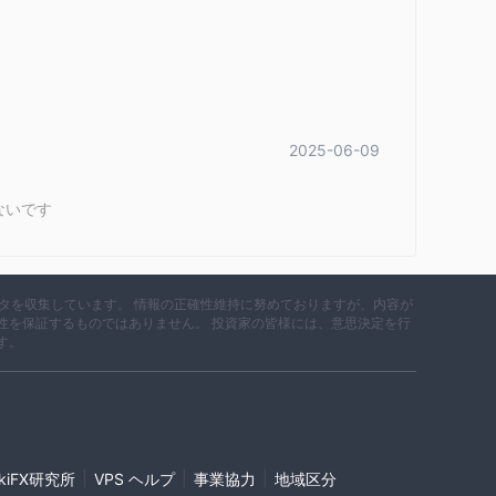
2025-06-09
ないです
データを収集しています。 情報の正確性維持に努めておりますが、内容が
性を保証するものではありません。 投資家の皆様には、意思決定を行
す。
|
|
|
ikiFX研究所
VPS ヘルプ
事業協力
地域区分