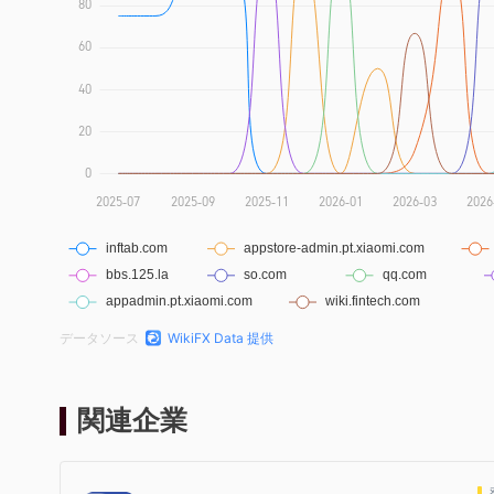
データソース
WikiFX Data 提供
関連企業