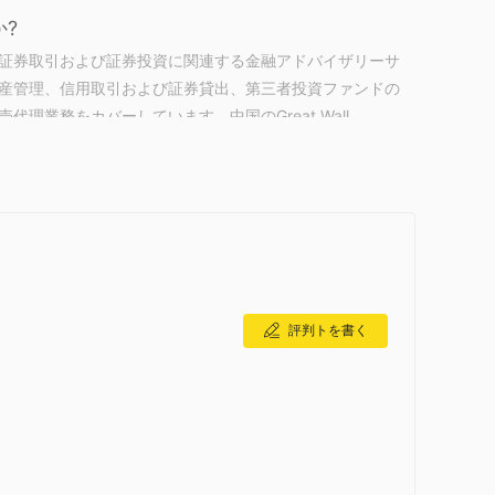
?
、証券取引および証券投資に関連する金融アドバイザリーサ
産管理、信用取引および証券貸出、第三者投資ファンドの
業務をカバーしています。中国のGreat Wall
し、香港子会社の設立を申請中であり、企業のグローバル展開を継
証券会社であることに注意してください。関連する事業ライセンスを取
を確保するために、要約と紹介の際に注意してください。
評判トを書く