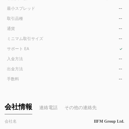
9
9
最小スプレッド
--
取引品種
--
通貨
--
ミニマム取引サイズ
--
サポート EA
入金方法
--
出金方法
--
手数料
--
会社情報
連絡電話
その他の連絡先
会社名
IIFM Group Ltd.