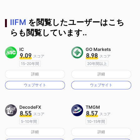
IIFM
を閲覧したユーザーはこち
らも閲覧しています..
IC
GO Markets
9.09
8.98
スコア
スコア
15-20年間
20年間以上
オーストラリア規制
オーストラリア規制
詳細
詳細
マーケットメイキングライセンス（MM）
マーケットメイキングライセンス（MM）
ウェブサイト
ウェブサイト
MT4フルライセンス
cTrader
DecodeFX
TMGM
8.55
8.57
スコア
スコア
5-10年間
10-15年間
オーストラリア規制
オーストラリア規制
詳細
詳細
マーケットメイキングライセンス（MM）
マーケットメイキングライセンス（MM）