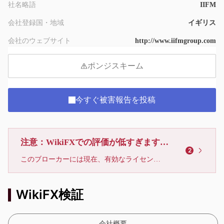
社名略語
IIFM
会社登録国・地域
イギリス
会社のウェブサイト
http://www.iifmgroup.com
ポンジスキーム
今すぐ被害報告を投稿
注意：WikiFXでの評価が低すぎます、利用しないでください
2
このブローカーには現在、有効なライセンスが確認されていません。リスクにご注意下さい！
WikiFX検証
会社概要