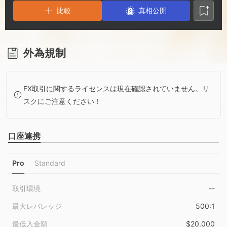
3
1
1
比較
真相公開
4
2
2
5
3
3
外為規制
6
4
4
FX取引に関するライセンスは現在確認されていません。リ
スクにご注意ください！
7
5
5
口座連携
8
6
6
Pro
Standard
9
7
7
取引環境
--
8
8
最大レバレッジ
500:1
最低入金額
$20.000