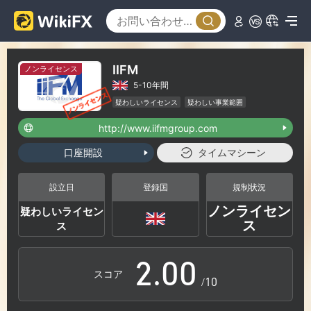
IIFM
ノンライセンス
5-10年間
疑わしいライセンス
疑わしい事業範囲
ハイリスクレベル
http://www.iifmgroup.com
口座開設
タイムマシーン
0
設立日
登録国
規制状況
ノンライセン
疑わしいライセン
1
ス
ス
2
.
0
0
スコア
/10