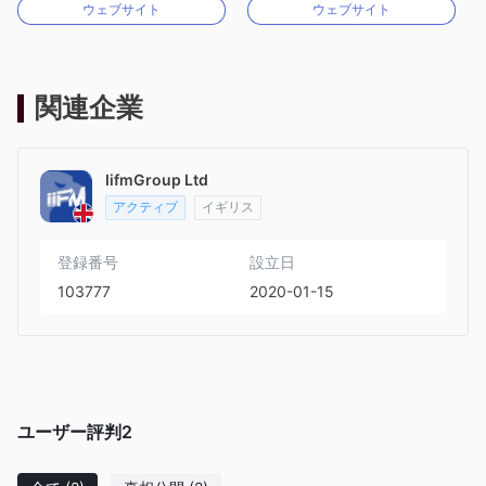
ウェブサイト
ウェブサイト
MT4フルライセンス
MT4フルライセンス
関連企業
IifmGroup Ltd
アクティブ
イギリス
登録番号
設立日
103777
2020-01-15
ユーザー評判
2