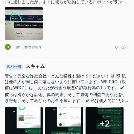
ルに達しましたが、すぐに彼らが起動しているロボットがランダ
クラシックアカウントでは最大100倍のレバレッジを提供してお
ムに動作し始め、多数の取引を開始・終了することでウォレット
り、ダイヤモンドアカウントでは最大500倍のレバレッジを提供
の損失につながることに気づきました。そして、毎回、彼らから
しています。これにより、トレーダーはリスク許容度とトレード
口座にさらに資金を入れるよう要求されました。 その後、彼らは
気遣いと熱意を示すために、自分たちの側から資金を追加して口
プランに応じて柔軟に選択することができます。
座を回復させ、何年も取引を続けるように縛り付け、彼らが自分
の資金を回収するまであなたを奴隷のように扱おうとしました。
WRC1手数料
皆さん、この投資に参加したいなら、各ポイントを理解するよう
Hani Jardaneh
01-07
WRC1の取引手数料は通常よりも高く、特に初心者向けの口座に
に注意し、確実に知り、理解してください。 取引相手の身元証
明；会社で働いていると主張しているが、自社の実体や職務内容
は高いです。ダイヤモンド口座は0.6ピップのスプレッドを持っ
について一切の実質的な情報を提供しない。 結局、私は全財産を
ていますが、クラシック口座はデフォルトでより大きなスプレッ
失った。
スキャム
真相公開
ドを持っています。例えば、プレミアム口座ではEUR/USDのスプ
警告：完全な詐欺会社 - どんな犠牲も避けてください！ 🚨 👹 私
レッドは16 PIPSまで低くなりますが、BTC/USDは4000 PIPSか
は他の人が同じ罠に落ちないように書いています。WR PRO（以
かります。
前はWRC1）は、あなたが出会う最悪の詐欺行為の1つです。 ✔️
彼らは滑らかな話術、偽の約束、そして虚偽の利益であなたを引
取引プラットフォーム
き寄せ、そしてあなたのお金を奪います。 ✔️ 私は個人的に1万5千
ドルを失いましたし、他の多くの人々も何千ドルも失っていま
入金と出金
す。 ✔️ 一度お金を預けると、それを取り戻すことは決してできま
WRC1では、指定された手数料なしでの入金と出金が可能で、ト
せん。引き出しを試みても、ブロックされたり、遅延されたり、
+2
無視されたりします。 彼らは偽の口座マネージャーを使い、「助
レーダーにとって利便性があります。最低入金額は500米ドル
け手」としての役割を演じますが、彼らは最大の嘘つきです。彼