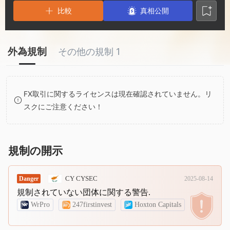
2
8
6
比較
真相公開
3
9
7
外為規制
その他の規制 1
4
8
5
9
FX取引に関するライセンスは現在確認されていません。リ
スクにご注意ください！
6
7
規制の開示
8
CY CYSEC
Danger
2025-08-14
規制されていない団体に関する警告.
9
WrPro
247firstinvest
Hoxton Capitals