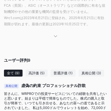
FCA（英国）、ASIC（オーストラリア）などの国際的に有名な規
制機関やその他の重要な機関の監督を受けていません。
Wrc1.comは2023年6月21日に登録され、2025年6月21日に有効
期限が切れます。最後の更新は2023年10月25日です。
WRC1で取引できるものは何ですか？
通貨ペア、指数、商品、株式、暗号通貨、金属など、300以上の
取引資産がWRC1で利用可能です。サポートされている取引ツー
ルは以下の通りです：
ユーザー評判
9
アカウントの種類
WrProは、経験のレベルに応じてトレーダー向けにデザインされ
全て
(9)
高評価
(5)
普通評価
(1)
真相公開
(3)
た5つのライブアカウントを提供しています。ダイヤモンド、ゴ
ールド、シルバー、ブロンズ、クラシックのアカウントがありま
虚偽の約束 プロフェッショナル詐欺
真相公開
す。イスラム教のアカウントの可用性については特に言及されて
皆さんに、WRPROでの投資サービスについての経験を共有したい
いませんが、デモアカウントは利用可能です。
と思います。始まりは平穏で簡単なものでした。株式の購入と取
引が簡単で、いつでも引き出せる、あなたの富への道であると示
レバレッジ
されていました。 私は5,000ドルでウォレットを始め、72,000ド