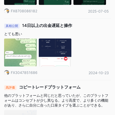
で、最低出金額は50米ドルです。
らはあなたの友人、サポート、そして財務ガイドであるふりをし
ますが、実際には、あなたにますます多くの入金を強要し、あな
FX8708086182
2025-07-05
たが口座をすり減らすまで悪い取引を開くように押し付けます。
彼らの戦術には次のものが含まれます： ❌ アカウントマネージャ
ーを絶えず変更して混乱させる（私は4か月で6人いました）。 ❌
14日以上の出金遅延と操作
真相公開
悪い取引を数十回開くよう強要する。 ❌ あなたの許可なしにレバ
レッジを増やす。
とても悪い
FX3047851686
2024-10-23
コピートレードプラットフォーム
高評価
他のプラットフォームと同じだと思っていたが、このプラットフ
ォームはコンセプトが少し異なる。より高度で、より多くの機能
があり、さらに自分に合った口座タイプを選ぶことができる。