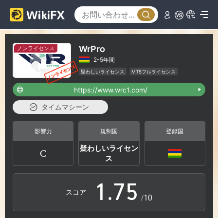
1
2
0
WrPro
ノンライセンス
2-5年間
3
1
疑わしいライセンス
MT5フルライセンス
ハイリスクレベル
https://www.wrc1.com/
4
2
タイムマシーン
5
3
影響力
規制国
登録国
疑わしいライセン
C
0
6
4
ス
1
.
7
5
スコア
/10