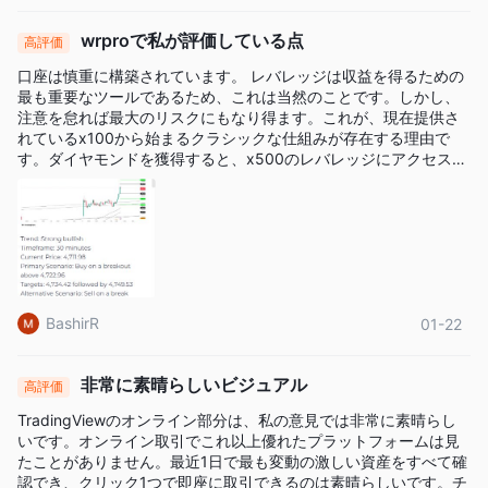
wrproで私が評価している点
高評価
口座は慎重に構築されています。 レバレッジは収益を得るための
最も重要なツールであるため、これは当然のことです。しかし、
注意を怠れば最大のリスクにもなり得ます。これが、現在提供さ
れているx100から始まるクラシックな仕組みが存在する理由で
す。ダイヤモンドを獲得すると、x500のレバレッジにアクセスで
きるようになります。また、アップグレードはモチベーションの
源でもあります。なぜなら、ダイヤモンドでの特典やシグナルが
十分に価値があると感じるからです。
BashirR
01-22
非常に素晴らしいビジュアル
高評価
TradingViewのオンライン部分は、私の意見では非常に素晴らし
いです。オンライン取引でこれ以上優れたプラットフォームは見
たことがありません。最近1日で最も変動の激しい資産をすべて確
認でき、クリック1つで即座に取引できるのは素晴らしいです。チ