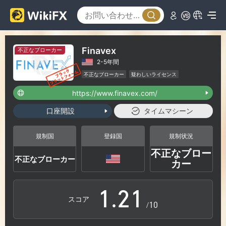
Finavex
不正なブローカー
2-5年間
不正なブローカー
疑わしいライセンス
疑わしい事業範囲
ハイリスクレベル
https://www.finavex.com/
口座開設
タイムマシーン
0
規制国
登録国
規制状況
不正なブロー
不正なブローカー
0
1
0
カー
1
.
2
1
スコア
/10