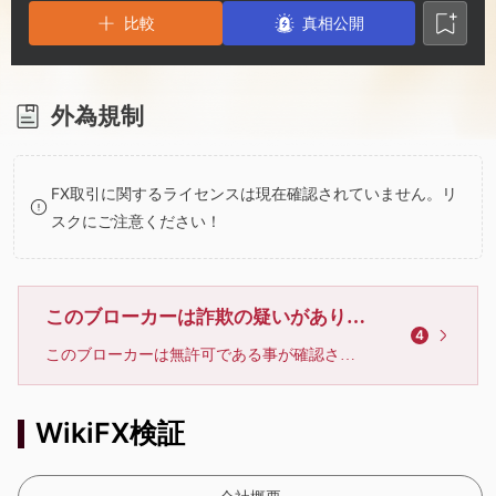
2
3
2
比較
真相公開
3
4
3
4
5
4
外為規制
5
6
5
FX取引に関するライセンスは現在確認されていません。リ
スクにご注意ください！
6
7
6
7
8
7
このブローカーは詐欺の疑いがあります。直に離れてください
4
このブローカーは無許可である事が確認され、そのライセンスは失効しています。WikiFX不正なブローカーリストに入っている為、リスクにご注意ください。
8
9
8
WikiFX検証
9
9