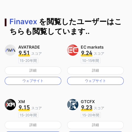
Finavex
を閲覧したユーザーはこ
ちらも閲覧しています..
AVATRADE
EC markets
9.51
9.24
スコア
スコア
15-20年間
10-15年間
オーストラリア規制
オーストラリア規制
詳細
詳細
マーケットメイキングライセンス（MM）
マーケットメイキングライセンス（MM）
ウェブサイト
ウェブサイト
MT4フルライセンス
MT4フルライセンス
XM
GTCFX
9.15
9.23
スコア
スコア
15-20年間
15-20年間
オーストラリア規制
イギリス規制
詳細
詳細
マーケットメイキングライセンス（MM）
マーケットメイキングライセンス（MM）