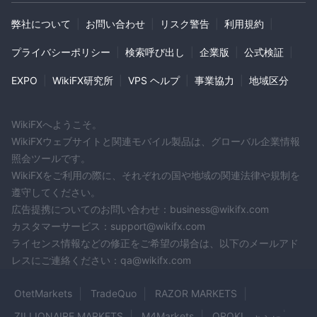
弊社について
|
お問い合わせ
|
リスク警告
|
利用規約
|
プライバシーポリシー
|
検索呼び出し
|
企業版
|
公式検証
|
EXPO
|
WikiFX研究所
|
VPS ヘルプ
|
事業協力
|
地域区分
WikiFXへようこそ。
WikiFXウェブサイトと関連モバイル製品は、グローバル企業情報
照会ツールです。
WikiFXをご利用の際に、それぞれの国や地域の関連法律や規制を
遵守してください。
広告提携についてのお問い合わせ：business@wikifx.com
カスタマーサービス：support@wikifx.com
ライセンス情報などの修正をご希望の場合は、以下のメールアド
レスにご連絡ください：qa@wikifx.com
OtetMarkets
TradeQuo
RAZOR MARKETS
ZILLIONAIRE MARKETS
M4Markets
OROKU EDGE