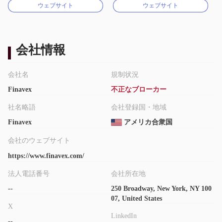
ウェブサイト
ウェブサイト
MT4フルライセンス
MT4フルライセンス
会社情報
会社名
規制状況
Finavex
不正なブローカー
社名略語
会社登録国・地域
Finavex
アメリカ合衆国
会社のウェブサイト
https://www.finavex.com/
法人電話番号
会社所在地
--
250 Broadway, New York, NY 100
07, United States
X
LinkedIn
--