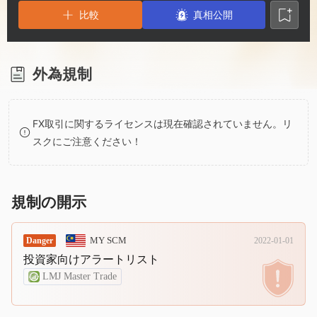
2
7
5
比較
真相公開
3
8
6
4
9
7
外為規制
5
8
FX取引に関するライセンスは現在確認されていません。リ
スクにご注意ください！
6
9
7
規制の開示
8
MY SCM
Danger
2022-01-01
投資家向けアラートリスト
9
LMJ Master Trade