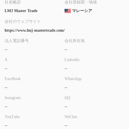
社名略語
会社登録国・地域
LMJ Master Trade
マレーシア
会社のウェブサイト
https://www.lmj-mastertrade.com/
法人電話番号
会社所在地
--
--
X
LinkedIn
--
--
FaceBook
WhatsApp
--
--
Instagram
QQ
--
--
YouTube
WeChat
--
--