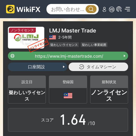
0
1
LMJ Master Trade
ノンライセンス
2-5年間
2
0
疑わしいライセンス
疑わしい事業範囲
ハイリスクレベル
https://www.lmj-mastertrade.com/
3
1
口座開設
タイムマシーン
4
2
設立日
登録国
規制状況
ノンライセン
疑わしいライセン
0
5
3
ス
ス
1
.
6
4
スコア
/10