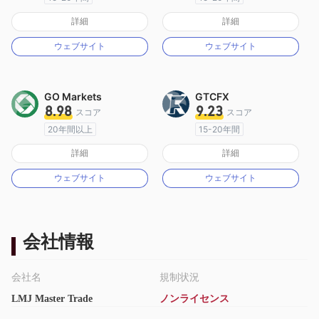
オーストラリア規制
オーストラリア規制
詳細
詳細
マーケットメイキングライセンス（MM）
マーケットメイキングライセンス（MM）
ウェブサイト
ウェブサイト
MT4フルライセンス
MT4フルライセンス
GO Markets
GTCFX
8.98
9.23
スコア
スコア
20年間以上
15-20年間
オーストラリア規制
イギリス規制
詳細
詳細
マーケットメイキングライセンス（MM）
マーケットメイキングライセンス（MM）
ウェブサイト
ウェブサイト
cTrader
MT4フルライセンス
会社情報
会社名
規制状況
LMJ Master Trade
ノンライセンス