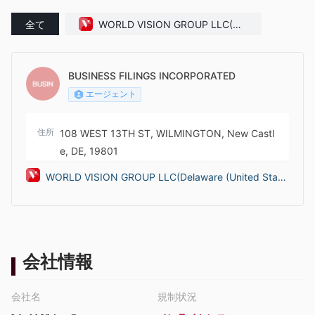
全て
WORLD VISION GROUP LLC(Del
aware (United States))
BUSINESS FILINGS INCORPORATED
エージェント
住所
108 WEST 13TH ST, WILMINGTON, New Castl
e, DE, 19801
WORLD VISION GROUP LLC(Delaware (United State
s))
会社情報
会社名
規制状況