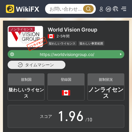
3
0
4
1
World Vision Group
ノンライセンス
2-5年間
5
2
疑わしいライセンス
疑わしい事業範囲
ハイリスクレベル
https://worldvisiongroup.co/
6
3
タイムマシーン
7
4
規制国
登録国
規制状況
ノンライセン
疑わしいライセン
0
8
5
ス
ス
1
.
9
6
スコア
/10