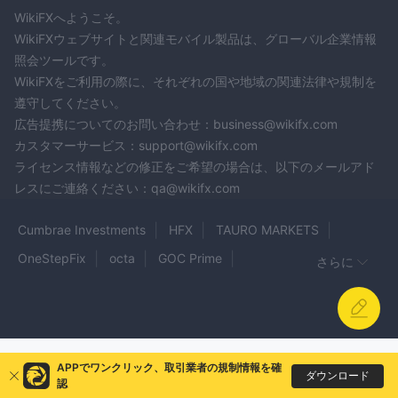
WikiFXへようこそ。
WikiFXウェブサイトと関連モバイル製品は、グローバル企業情報
照会ツールです。
WikiFXをご利用の際に、それぞれの国や地域の関連法律や規制を
遵守してください。
広告提携についてのお問い合わせ：business@wikifx.com
カスタマーサービス：support@wikifx.com
ライセンス情報などの修正をご希望の場合は、以下のメールアド
レスにご連絡ください：qa@wikifx.com
Cumbrae Investments
HFX
TAURO MARKETS
OneStepFix
octa
GOC Prime
さらに
DOMINION MARKETS
SGF
Bitorex
Tradshape
TRILLIUM FINANCIAL BROKER
The Funded Fx
GFX Securities
BTC
Saafan Markets
APPでワンクリック、取引業者の規制情報を確
RALLYVILLE MARKETS
ORION MARKETS
BMF
ダウンロード
認