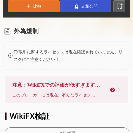
2
7
比較
真相公開
3
8
4
9
外為規制
5
FX取引に関するライセンスは現在確認されていません。リ
スクにご注意ください！
6
7
注意：WikiFXでの評価が低すぎます、利用しないでください
2
このブローカーには現在、有効なライセンスが確認されていません。リスクにご注意下さい！
8
WikiFX検証
9