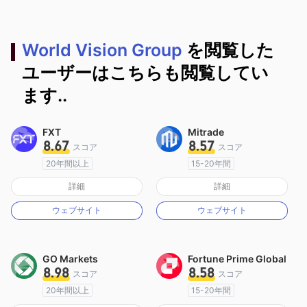
World Vision Group
を閲覧した
ユーザーはこちらも閲覧してい
ます..
FXT
Mitrade
8.67
8.57
スコア
スコア
20年間以上
15-20年間
オーストラリア規制
オーストラリア規制
詳細
詳細
マーケットメイキングライセンス（MM）
マーケットメイキングライセンス（MM）
ウェブサイト
ウェブサイト
MT4フルライセンス
自社開発
GO Markets
Fortune Prime Global
8.98
8.58
スコア
スコア
20年間以上
15-20年間
オーストラリア規制
オーストラリア規制