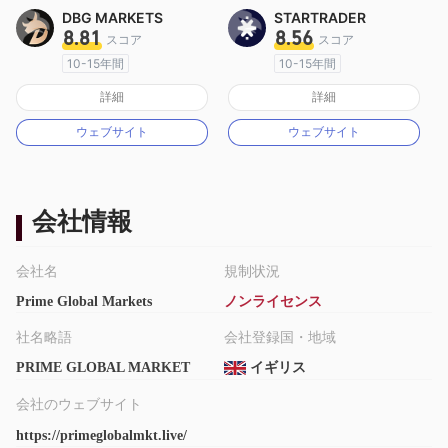
DBG MARKETS
STARTRADER
8.81
8.56
スコア
スコア
10-15年間
10-15年間
オーストラリア規制
オーストラリア規制
詳細
詳細
マーケットメイキングライセンス（MM）
マーケットメイキングライセンス（MM）
ウェブサイト
ウェブサイト
MT4フルライセンス
MT4フルライセンス
会社情報
会社名
規制状況
Prime Global Markets
ノンライセンス
社名略語
会社登録国・地域
PRIME GLOBAL MARKET
イギリス
会社のウェブサイト
https://primeglobalmkt.live/