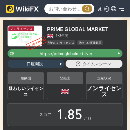
2
3
0
PRIME GLOBAL MARKET
ノンライセンス
1-2年間
4
1
疑わしいライセンス
疑わしい事業範囲
ハイリスクレベル
https://primeglobalmkt.live/
5
2
口座開設
タイムマシーン
6
3
規制国
登録国
規制状況
ノンライセン
疑わしいライセン
0
7
4
ス
ス
1
.
8
5
スコア
/10