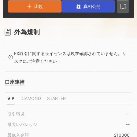
2
9
6
比較
真相公開
3
7
4
8
外為規制
5
9
FX取引に関するライセンスは現在確認されていません。リ
スクにご注意ください！
6
口座連携
7
VIP
DIAMOND
STARTER
8
取引環境
--
9
最大レバレッジ
--
最低入金額
$10000