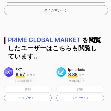
タイムマシーン
PRIME GLOBAL MARKET
を閲覧
したユーザーはこちらも閲覧し
ています..
FXT
fpmarkets
8.67
8.88
スコア
スコア
20年間以上
20年間以上
オーストラリア規制
オーストラリア規制
詳細
詳細
マーケットメイキングライセンス（MM）
マーケットメイキングライセンス（MM）
ウェブサイト
ウェブサイト
MT4フルライセンス
MT4フルライセンス