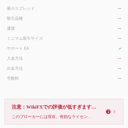
最小スプレッド
--
取引品種
--
通貨
--
ミニマム取引サイズ
--
サポート EA
入金方法
--
出金方法
--
手数料
--
注意：WikiFXでの評価が低すぎます、利用しないでください
2
このブローカーには現在、有効なライセンスが確認されていません。リスクにご注意下さい！