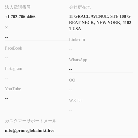
法人電話番号
会社所在地
11 GRACE AVENUE, STE 108 G
+1 702-706-4466
REAT NECK, NEW YORK, 1102
X
1 USA
--
LinkedIn
FaceBook
--
--
WhatsApp
Instagram
--
--
QQ
YouTube
--
--
WeChat
--
カスタマーサポートメール
info@primeglobalmkt.live