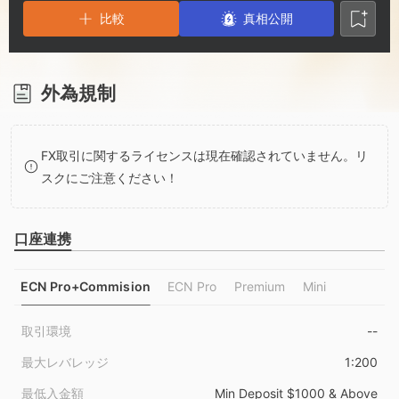
3
1
5
比較
真相公開
4
2
6
5
3
7
外為規制
6
4
8
FX取引に関するライセンスは現在確認されていません。リ
スクにご注意ください！
7
5
9
口座連携
8
6
ECN Pro+Commision
ECN Pro
Premium
Mini
9
7
取引環境
--
8
最大レバレッジ
1:200
最低入金額
Min Deposit $1000 & Above