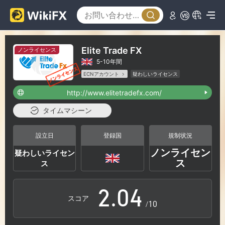
Elite Trade FX
ノンライセンス
5-10年間
0
ECNアカウント
疑わしいライセンス
疑わしい事業範囲
ハイリスクレベル
http://www.elitetradefx.com/
1
タイムマシーン
0
2
設立日
登録国
規制状況
ノンライセン
疑わしいライセン
1
3
ス
ス
2
.
0
4
スコア
/10