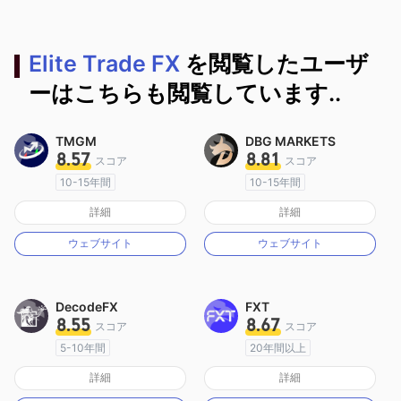
Elite Trade FX
を閲覧したユーザ
ーはこちらも閲覧しています..
TMGM
DBG MARKETS
8.57
8.81
スコア
スコア
10-15年間
10-15年間
オーストラリア規制
オーストラリア規制
詳細
詳細
マーケットメイキングライセンス（MM）
マーケットメイキングライセンス（MM）
ウェブサイト
ウェブサイト
MT4フルライセンス
MT4フルライセンス
DecodeFX
FXT
8.55
8.67
スコア
スコア
5-10年間
20年間以上
オーストラリア規制
オーストラリア規制
詳細
詳細
マーケットメイキングライセンス（MM）
マーケットメイキングライセンス（MM）