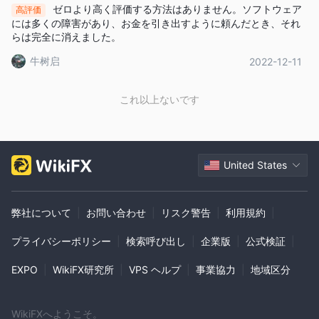
ゼロより高く評価する方法はありません。ソフトウェア
高評価
には多くの障害があり、お金を引き出すように頼んだとき、それ
らは完全に消えました。
牛树启
2022-12-11
これ以上ないです
United States
弊社について
|
お問い合わせ
|
リスク警告
|
利用規約
|
プライバシーポリシー
|
検索呼び出し
|
企業版
|
公式検証
|
EXPO
|
WikiFX研究所
|
VPS ヘルプ
|
事業協力
|
地域区分
WikiFXへようこそ。