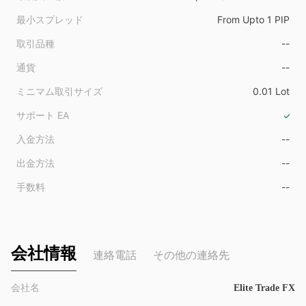
9
最小スプレッド
From Upto 1 PIP
取引品種
--
通貨
--
ミニマム取引サイズ
0.01 Lot
サポート EA
入金方法
--
出金方法
--
手数料
--
会社情報
連絡電話
その他の連絡先
会社名
Elite Trade FX