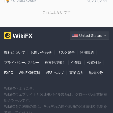
FX1236452505
2023-02-21
ができます。
これ以上ないです
レバレッジ
500：1
Emporium Capitalは、すべての口座タイプで最大
のレバ
レッジを提供し、トレーダーが少額の資本投入で潜在的な利益を
United States
増やすことができます。この高いレバレッジは、外国為替、商
品、指数、株式に適用され、柔軟性と取引機会を増やします。た
だし、これには高いリスクも伴い、慎重なリスク管理が必要で
弊社について
|
お問い合わせ
|
リスク警告
|
利用規約
|
す。
異なるブローカーが提供する最大レバレッジの比較表が以下に示
プライバシーポリシー
|
検索呼び出し
|
企業版
|
公式検証
|
されています：
EXPO
|
WikiFX研究所
|
VPS ヘルプ
|
事業協力
|
地域区分
スプレッドと手数料
1.5ピップ
Emporium Capitalは、スタンダードアカウントの
、プ
WikiFXへようこそ。
0.8ピップ
ゼロスプ
レミアムアカウントの
、VIPアカウントの
WikiFXウェブサイトと関連モバイル製品は、グローバル企業情報
レッド
から始まる可変スプレッドを提供しています。特にVIPア
照会ツールです。
カウントのゼロスプレッドには手数料がかかる場合があり、取引
WikiFXをご利用の際に、それぞれの国や地域の関連法律や規制を
コストをカバーします。この構造により、トレーダーは自分の取
遵守してください。