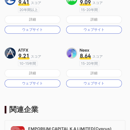
9.41
9.09
スコア
スコア
20年間以上
15-20年間
オーストラリア規制
オーストラリア規制
詳細
詳細
マーケットメイキングライセンス（MM）
マーケットメイキングライセンス（MM）
ウェブサイト
ウェブサイト
MT4フルライセンス
MT4フルライセンス
ATFX
Neex
9.21
8.64
スコア
スコア
10-15年間
15-20年間
オーストラリア規制
オーストラリア規制
詳細
詳細
マーケットメイキングライセンス（MM）
マーケットメイキングライセンス（MM）
ウェブサイト
ウェブサイト
MT4フルライセンス
MT4フルライセンス
関連企業
EMPORIUM CAPITAL K.A LIMITED(Cyprus)