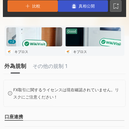
3
1
4
比較
真相公開
4
2
5
5
3
6
Good
2
6
4
7
キプロス
キプロス
7
5
8
外為規制
その他の規制 1
8
6
9
FX取引に関するライセンスは現在確認されていません。リ
9
7
スクにご注意ください！
8
口座連携