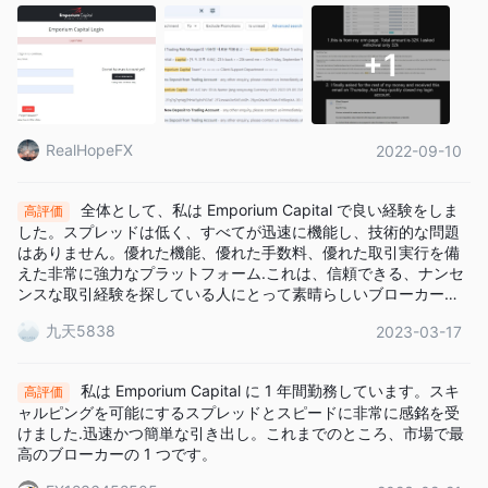
な戦術を使用することができます。
異なるブローカーが提供する取引インストゥルメントの比較表が
+1
以下に示されています：
アカウントタイプ
RealHopeFX
2022-09-10
スタンダードアカウント
1.
は、最低入金額が$1,000でアクセ
シビリティを提供し、1.5ピップから始まる競争力のあるスプレッ
全体として、私は Emporium Capital で良い経験をしま
ド、最大500:1の高いレバレッジ、専任のアカウントマネージャ
高評価
した。スプレッドは低く、すべてが迅速に機能し、技術的な問題
ーを通じたパーソナライズされたサポートを提供しています。
はありません。優れた機能、優れた手数料、優れた取引実行を備
プレミアムアカウント
2.
は、より経験豊富なトレーダー向け
えた非常に強力なプラットフォーム.これは、信頼できる、ナンセ
に基準を引き上げます。最低入金額は$5,000で、0.8ピップから
ンスな取引経験を探している人にとって素晴らしいブローカーで
す.
始まるより狭いスプレッド、最大500:1の同じ高いレバレッジ、
九天5838
2023-03-17
専任のアカウントマネージャーによる強化されたサービスが提供
されます。
私は Emporium Capital に 1 年間勤務しています。スキ
高評価
VIPアカウント
最低$10,000の入金
は、
を持つエリートトレ
ャルピングを可能にするスプレッドとスピードに非常に感銘を受
最大500：1のレバ
ーダー向けに、ゼロスプレッドの贅沢さ、
けました.迅速かつ簡単な引き出し。これまでのところ、市場で最
レッジ
高のブローカーの 1 つです。
を提供し、重要な取引力を持ち、個人アカウントマネージ
ャーによる最高レベルのパーソナライズされた注意を受けること