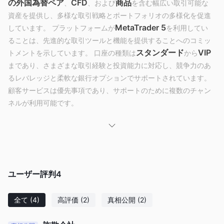
の外国為替ペア
CFD
商品
、
、および
を含む幅広い取引可能な
資産を提供し、多様な取引戦略とポートフォリオの多様化を促進
MetaTrader 5
しています。 プラットフォームが
を利用してい
ることは、先進的な取引ツールと機能を提供することへのコミッ
スタンダード
VIP
トメントを示しています。 口座の種類は
から
まであり、さまざまな取引経験と投資能力に対応し、競争力のあ
るレバレッジと柔軟な銀行オプションでサポートされています。
顧客サービスは優先事項であり、サポートのために複数のチャン
ネルが利用可能です。
Emporium Capitalは合法ですか？
Emporium Capitalは、キプロス証券取引委員会
（CySEC）によって指定代表（AR）として、ライセンス
番号358/18で規制されています。
キプロスでのこの規制ス
ユーザー評判
4
テータスにより、Emporium CapitalはCySECが求める金融基準と
運営ガイドラインに従うことが保証され、顧客の投資に対するセ
全て
(4)
高評価
(2)
真相公開
(2)
キュリティと監督レベルが提供されます。
利点と欠点