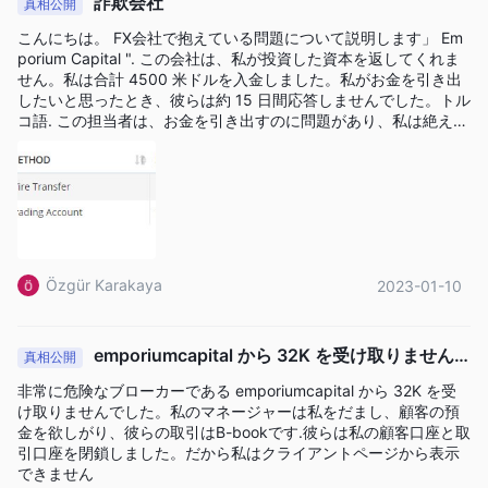
詐欺会社
真相公開
Emporium Capitalは、キプロス証券取引委員会（CySEC）によっ
こんにちは。 FX会社で抱えている問題について説明します」 Em
て規制されており、規制されたプラットフォームを求めるトレー
porium Capital ". この会社は、私が投資した資本を返してくれま
せん。私は合計 4500 米ドルを入金しました。私がお金を引き出
ダーに対する監督とコンプライアンスのレベルを示しています。
したいと思ったとき、彼らは約 15 日間応答しませんでした。トル
外国為替、CFD、商品などの取引可能な資産の幅広さと、
コ語. この担当者は、お金を引き出すのに問題があり、私は絶えず
MetaTrader 5プラットフォームの提供により、さまざまな取引機
取引をしなければならないと私に言いました.現在、口座には約 14
00 米ドルあります。最後の残りのお金を引き出す注文を 7 日前に
会が提供されています。プラットフォームは、最大500：1のレバ
作成しましたが、何度も電話をかけたにもかかわらず、最後のお
レッジやプロモーションボーナスを含むさまざまな機能を備えた
金を送ってくれません。皆さんに言っておきますが、この会社は
複数のアカウントタイプを提供しています。ただし、包括的な教
あなたのキャピタルバック。
育リソースが不足しているため、プラットフォームは初心者を適
切にサポートできない可能性があり、多機能や資産の選択肢がト
Özgür Karakaya
2023-01-10
レードに新しい人にとっては圧倒的になる可能性があります。
取引インストゥルメンツ
emporiumcapital から 32K を受け取りません
真相公開
石油
30以上の外国為替通貨ペア、CFD、指数、株式、商品（
、
でした。非常に危険なブローカーです。
非常に危険なブローカーである emporiumcapital から 32K を受
金
銀
その他の金属
商品
、
、および
）、および
を提供する
け取りませんでした。私のマネージャーは私をだまし、顧客の預
Emporium Capitalは、幅広い取引インストゥルメントを提供して
金を欲しがり、彼らの取引はB-bookです.彼らは私の顧客口座と取
引口座を閉鎖しました。だから私はクライアントページから表示
います。この多様な取引品目により、ポートフォリオの多様化と
できません
リスク管理が容易になり、トレーダーは国際金融市場でさまざま