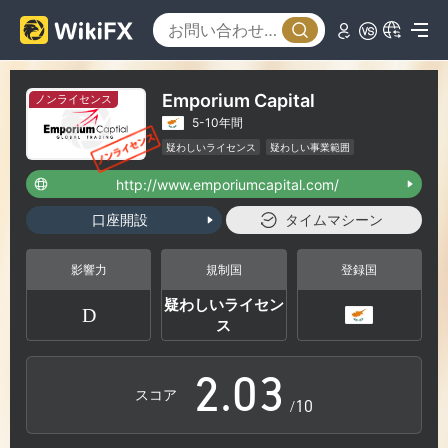
Emporium Capital
ノンライセンス
5-10年間
疑わしいライセンス
疑わしい事業範囲
ハイリスクレベル
http://www.emporiumcapital.com/
0
口座開設
タイムマシーン
0
1
影響力
規制国
登録国
疑わしいライセン
D
1
2
ス
2
.
0
3
スコア
/10