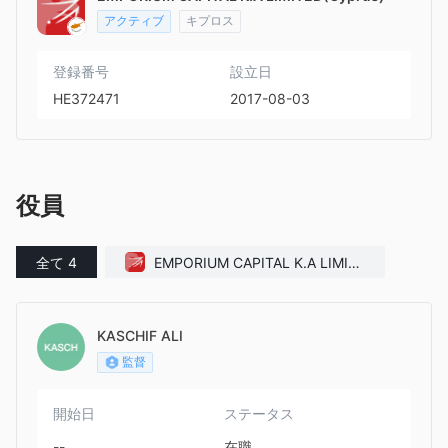
アクティブ
キプロス
登録番号
設立日
HE372471
2017-08-03
役員
全て 4
EMPORIUM CAPITAL K.A LIMITE
D(Cyprus)
KASCHIF ALI
監督
開始日
ステータス
--
在職