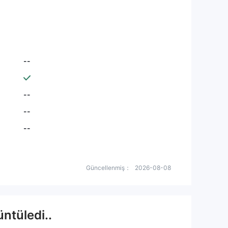
--
--
--
--
Güncellenmiş：
2026-08-08
ntüledi..