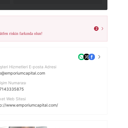
2
tfen riskin farkında olun!
teri Hizmetleri E-posta Adresi
fo@emporiumcapital.com
tişim Numarası
7143335875
ket Web Sitesi
tp://www.emporiumcapital.com/
cebook
tps://www.facebook.com/EmporiumCapitalOfficial/