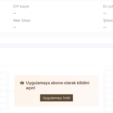
ICP kaydı
En çok
--
--
Web Sitesi
Şirket
--
--
Uygulamaya abone olarak kilidini
açın!
Emporium
Capital
Uygulamayı İndir