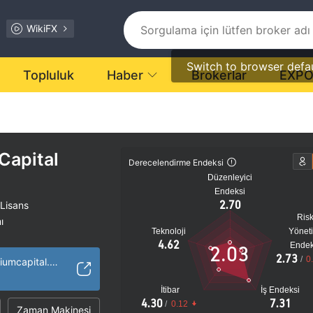
WikiFX
Switch to browser defa
Topluluk
Haber
Brokerlar
EXP
Capital
Derecelendirme Endeksi
Düzenleyici
Endeksi
2.70
 Lisans
Ris
ı
Teknoloji
Yönet
tansiyel risk
4.62
Endek
2.03
2.73
/
0
http://www.emporiumcapital.com/
İtibar
İş Endeksi
4.30
7.31
/
0.12
Zaman Makinesi