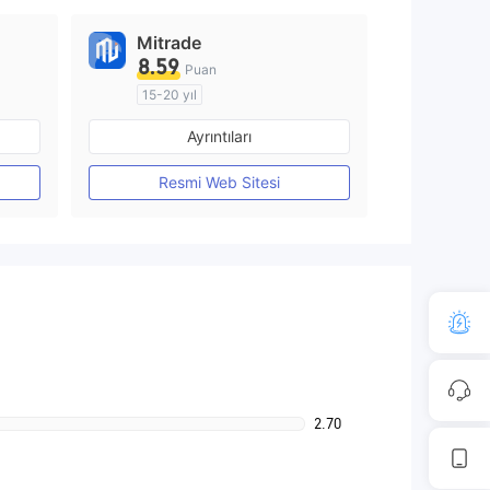
Mitrade
8.59
Puan
15-20 yıl
Düzenleyici Ülke/Bölge: Avustralya
Düzenleyici Ülke/Bölge: Avustralya
Ayrıntıları
Pazar Yapıcılık (MM)
Kendi kendini geliştirmiş
Resmi Web Sitesi
2.70