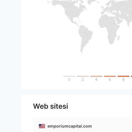
0
2
4
6
8
Web sitesi
emporiumcapital.com