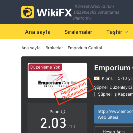
Küresel Aracı Kurum
Düzenleyici Soruşturma
Platformu
Ana sayfa
Sıralamalar
Teşhir
Ana sayfa
-
Brokerlar
-
Emporium Capital
0
Emporium 
Düzenleme Yok
Kıbrıs
|
5-10 yıl
0
1
Şüpheli Düzenleyici
Şüpheli İş Kapsam
|
1
2
Yüksek düzeyde po
|
Puan
2
.
0
3
Web Sitesi
/10
Hesap Açın