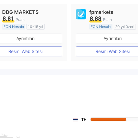
DBG MARKETS
fpmarkets
8.81
8.88
Puan
Puan
ECN Hesabı
10-15 yıl
ECN Hesabı
20 yıl üzeri
Düzenleyici Ülke/Bölge: Avustralya
Ayrıntıları
Ayrıntıları
Pazar Yapıcılık (MM)
Pazar Yapıcılık (MM)
MT4 Tam Lisans
MT4 Tam Lisans
Resmi Web Sitesi
Resmi Web Sitesi
TH