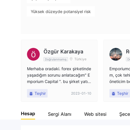
9
Yüksek düzeyde potansiyel risk
Özgür Karakaya
R
Türkiye
Doğrulanmamış
D
Merhaba oradaki. forex şirketinde
Emporiumc
yaşadığım sorunu anlatacağım" E
m, çok tehl
mporium Capital ". bu şirket yatır
öneticim be
dığım sermayeyi geri vermiyor. To
in mevduat
Teşhir
Teşhir
2023-01-10
plamda 4500 usd yatırdım, para
maları B-b
mı çekmek istediğimde 15 gün ka
abımı ve t
dar cevap vermediler ve sonunda
tılar. bu 
Hesap
halil isimli bir temsilci ile görüştürd
an göster
Sergi Alanı
Web sitesi
Şece
üler. türkçe bu temsilci bana para
çekmede sorun olduğunu ve süre