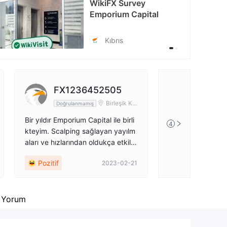
WikiFX Survey
Emporium Capital
tps://twitter.com/k_emporium
Kıbrıs
FX1236452505
Birleşik Kr
Doğrulanmamış
allık
Bir yıldır Emporium Capital ile birli
4
kteyim. Scalping sağlayan yayılm
aları ve hızlarından oldukça etkile
ndiler. Hızlı ve kolay para çekme.
Pozitif
2023-02-21
Şimdiye kadar, piyasadaki en iyi
brokerler arasında.
Yorum