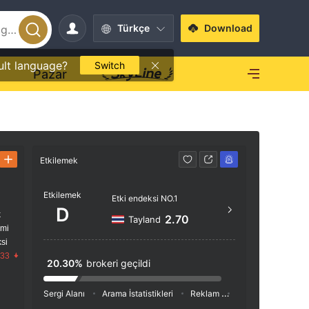
Türkçe
Download
ult language?
Switch
O
Pazar
Etkilemek
İletişim
Etkilemek
0097
Etki endeksi NO.1
D
k
http
2.70
Tayland
imi
si
.33
20.30%
brokeri geçildi
Sergi Alanı
Arama İstatistikleri
Reklam
Sosyal Medya İnde