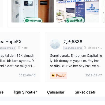
Şirket çalışanı
X
--
ht
ealHopeFX
九天5838
Kore
Birleşik Kr
oğrulanmamış
Doğrulanmamış
allık
apital'den 32K almadı
Genel olarak, Emporium Capital ile
ikeli bir komisyoncu. Y
iyi bir deneyim yaşadım. Yayılmal
ni aldattı ve müşteriler
ar düşüktür ve her şey hızlı ve her
ına göz dikti ve anlaş
hangi bir teknik sorun olmadan ça
Pozitif
2022-09-10
2023-03-17
ook için. ve müşteri hes
lışır. Mükemmel özelliklere, harika
icaret hesaplarımı kapat
komisyonlara ve mükemmel ticare
yüzden müşteri sayfasınd
t yürütmeye sahip çok güçlü bir p
emiyorum
latform. Bu, güvenilir, mantıklı tica
re
İlgili Şirketler
Çalışanlar
Şirket özeti
ret deneyimi arayanlar için harika
bir komisyoncu.