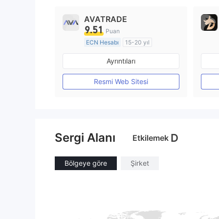
AVATRADE
9.51
Puan
ECN Hesabı
15-20 yıl
Düzenleyici Ülke/Bölge: Avustralya
Ayrıntıları
Pazar Yapıcılık (MM)
MT4 Tam Lisans
Resmi Web Sitesi
Sergi Alanı
D
Etkilemek
Bölgeye göre
Şirket