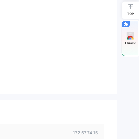
TOP
Chrome
172.67.74.15