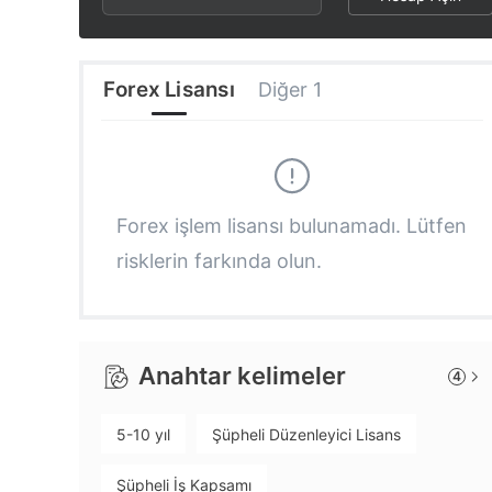
3
1
4
4
2
5
Forex Lisansı
Diğer 1
5
3
6
6
4
7
Forex işlem lisansı bulunamadı. Lütfen
risklerin farkında olun.
7
5
8
8
6
9
Anahtar kelimeler
4
9
7
5-10 yıl
Şüpheli Düzenleyici Lisans
8
Şüpheli İş Kapsamı