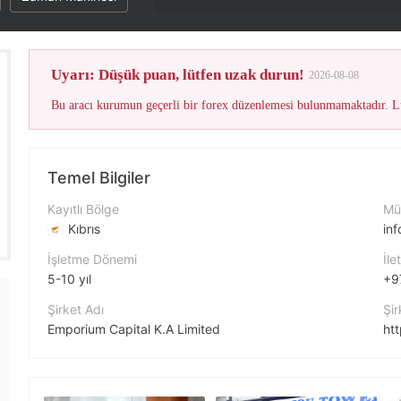
Uyarı: Düşük puan, lütfen uzak durun!
2026-08-08
Bu aracı kurumun geçerli bir forex düzenlemesi bulunmamaktadır. Lü
Temel Bilgiler
Kayıtlı Bölge
Müş
Kıbrıs
in
İşletme Dönemi
İle
5-10 yıl
+9
Şirket Adı
Şir
Emporium Capital K.A Limited
ht
Şirket Kısaltması
Fa
Emporium Capital
ht