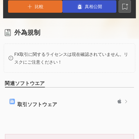
3
1
6
比較
真相公開
4
2
7
5
3
8
外為規制
6
4
9
FX取引に関するライセンスは現在確認されていません。リ
スクにご注意ください！
7
5
関連ソフトウエア
8
6
9
7
取引ソフトウェア
8