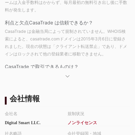
ームは入金手数料はかからず、毎月最初の無料引き出し後に手数
料が発生します。
利点と欠点
CasaTrade は信頼できるか？
CasaTrade は金融当局によって規制されていません。WHOIS検
索によると、casatrade.comドメインは2015年3月6日に登録さ
れました。現在の状態は「クライアント転送禁止」であり、ドメ
インはロックされて他の登録業者に移動できません。
CasaTrade で取引できるものは？
CasaTrade では、外国為替ペア、暗号通貨、株式の取引が可能で
あり、最も利益率が高いとされています。
口座タイプ
会社情報
CasaTradeは、ユーザーがリスクフリーなテストを行うために仮
想通貨$10,000を使用して取引戦略を練習できるデモ口座を提供
会社名
規制状況
しています。他の口座タイプについては言及されていません。
Digital Smart LLC.
ノンライセンス
CasaTrade手数料
社名略語
会社登録国・地域