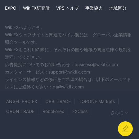
EXPO
|
WikiFX研究所
|
VPS ヘルプ
|
事業協力
|
地域区分
WikiFXへようこそ。
WikiFXウェブサイトと関連モバイル製品は、グローバル企業情報
照会ツールです。
WikiFXをご利用の際に、それぞれの国や地域の関連法律や規制を
遵守してください。
広告提携についてのお問い合わせ：business@wikifx.com
カスタマーサービス：support@wikifx.com
ライセンス情報などの修正をご希望の場合は、以下のメールアド
レスにご連絡ください：qa@wikifx.com
ANGEL PRO FX
ORBI TRADE
TOPONE Markets
ORON TRADE
RoboForex
FXCess
さらに
LQH MARKETS
BRIDGE MARKETS
WEALTH WAY
westernfx
BDSWISS
Curmex Capitals