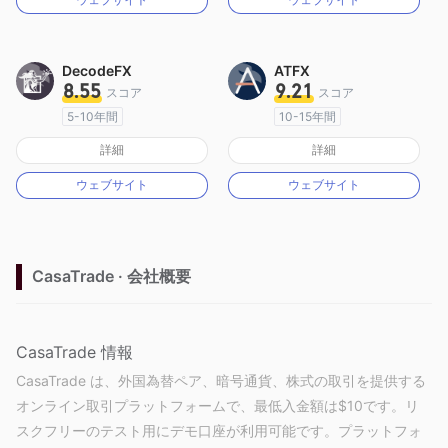
MT4フルライセンス
MT4フルライセンス
DecodeFX
ATFX
8.55
9.21
スコア
スコア
5-10年間
10-15年間
オーストラリア規制
オーストラリア規制
詳細
詳細
マーケットメイキングライセンス（MM）
マーケットメイキングライセンス（MM）
ウェブサイト
ウェブサイト
MT4フルライセンス
MT4フルライセンス
CasaTrade · 会社概要
CasaTrade 情報
CasaTrade は、外国為替ペア、暗号通貨、株式の取引を提供する
オンライン取引プラットフォームで、最低入金額は$10です。リ
スクフリーのテスト用にデモ口座が利用可能です。プラットフォ