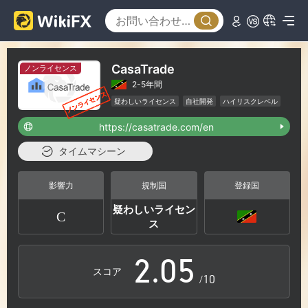
0
CasaTrade
ノンライセンス
2-5年間
1
疑わしいライセンス
自社開発
ハイリスクレベル
https://casatrade.com/en
2
タイムマシーン
0
3
影響力
規制国
登録国
疑わしいライセン
C
1
4
ス
2
.
0
5
スコア
/10