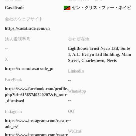
CasaTradeは入金手数料を請求せず、月に1回の無料出金を提供
CasaTrade
セントクリストファー・ネイビス
し、その後の出金には手数料が発生します。
会社のウェブサイト
取引プラットフォーム
https://casatrade.com/en
プロモーション
法人電話番号
会社所在地
CasaTradeは、プロモーションコードを使用したリスクフリート
--
Lighthouse Trust Nevis Ltd, Suite
1, A.L. Evelyn Ltd Building, Main
レード、入金不要ボーナス、積極的なトレーダー向けのキャッシ
X
Street, Charlestown, Nevis
ュバック、入金額に応じて最大200%の入金ボーナスなど、さま
https://x.com/casatrade_pt
ざまなプロモーションを提供しています。
LinkedIn
FaceBook
--
入金と出金
https://www.facebook.com/profile.
WhatsApp
CasaTradeは、最低$10の入金を必要とします。プラットフォー
php?id=61565740520207&is_tour
ムは入金手数料を請求せず、月に1回の無料出金を提供し、その
--
_dismissed
後の出金には手数料が発生します。入金と出金のために多くの支
QQ
Instagram
払い方法を提供しており、主にPerfect Money、PIX、Neteller、
--
https://www.instagram.com/casatr
Mastercard、Skrill、TED、VISA、WebMoney、Advcashなどが
ade_es/
含まれています。
WeChat
https://www.instagram.com/casatr