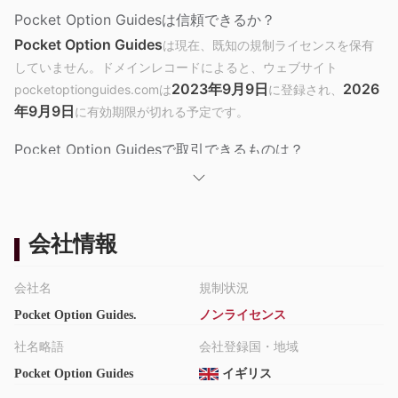
Pocket Option Guidesは信頼できるか？
Pocket Option Guides
は現在、既知の規制ライセンスを保有
していません。ドメインレコードによると、ウェブサイト
2023年9月9日
2026
pocketoptionguides.comは
に登録され、
年9月9日
に有効期限が切れる予定です。
Pocket Option Guidesで取引できるものは？
Pocket Option Guidesによると、外国為替、指数、暗号通貨、商
品など100以上の取引アセットを提供しています。
口座タイプ
会社情報
Pocket Option Guidesは、ユーザーの総入金額に基づいて異なる
取引条件と追加特典を提供する5段階のロイヤルティプログラム
会社名
規制状況
で強化された単一のライブ取引口座を提供しています。さらに、
Pocket Option Guides.
ノンライセンス
プラットフォームに慣れるために無料のデモ口座も提供していま
社名略語
会社登録国・地域
す。
初心者（＜$1,000）：
基本的な取引ツールにアクセスできる
Pocket Option Guides
イギリス
マスター（$1,000–$10,000）：
初心者向け。
経験のあるト