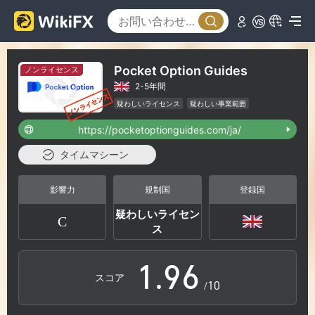
3
0
4
1
Pocket Option Guides
ノンライセンス
2-5年間
5
2
疑わしいライセンス
疑わしい事業範囲
ハイリスクレベル
https://pocketoptionguides.com/ja/
6
3
タイムマシーン
7
4
影響力
規制国
登録国
疑わしいライセン
C
0
8
5
ス
1
.
9
6
スコア
/10