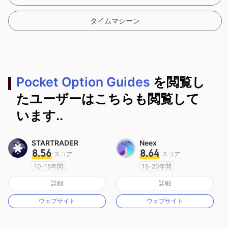
タイムマシーン
Pocket Option Guides
を閲覧し
たユーザーはこちらも閲覧して
います..
STARTRADER
Neex
8.56
8.64
スコア
スコア
10-15年間
15-20年間
オーストラリア規制
オーストラリア規制
詳細
詳細
マーケットメイキングライセンス（MM）
マーケットメイキングライセンス（MM）
ウェブサイト
ウェブサイト
MT4フルライセンス
MT4フルライセンス