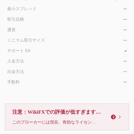
最小スプレッド
--
取引品種
--
通貨
--
ミニマム取引サイズ
--
サポート EA
入金方法
--
出金方法
--
手数料
--
注意：WikiFXでの評価が低すぎます、利用しないでください
2
このブローカーには現在、有効なライセンスが確認されていません。リスクにご注意下さい！