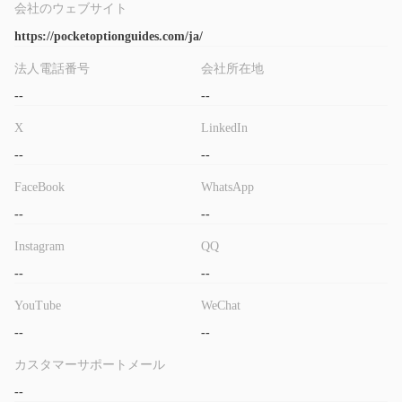
会社のウェブサイト
レーダー向けで、エクスプレストレードへのアクセスが特徴で
https://pocketoptionguides.com/ja/
グル（$10,000以上）：
す。
アクティブなユーザー向けで、
優先サポートとより高い取引限度額を提供します。
法人電話番号
会社所在地
VIP（$10,000以上）：
高純資産トレーダー向けで、独占的な
--
--
VIPエリート
サービスとさらなる特典へのアクセスがあります。
（$100,000以上）：
X
LinkedIn
トップレベルのプロトレーダー向けで、
すべてのVIP特典に加えて独占的なオファーが含まれています。
--
--
FaceBook
WhatsApp
取引プラットフォーム
--
--
Pocket Option Guidesは、取引のためのPocket Optionアプリを
提供しており、Androidアプリ、PCおよびモバイルと互換性のあ
Instagram
QQ
るWebベースの取引プラットフォーム、iOSアプリの3つの形式で
--
--
利用可能です。また、MT5もサポートしています。
YouTube
WeChat
入金と出金
--
--
このブローカーは、入金や出金に手数料を請求しないと主張し、
カスタマーサポートメール
50以上の支払い方法を提供し、世界中の複数の地域で迅速な取引
をサポートしています。最低入金額は地域によって異なり、$5か
--