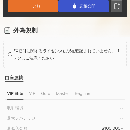
2
7
比較
真相公開
3
8
4
9
外為規制
5
FX取引に関するライセンスは現在確認されていません。リ
スクにご注意ください！
6
口座連携
7
VIP Elite
VIP
Guru
Master
Beginner
8
取引環境
--
9
最大レバレッジ
--
最低入金額
$100,000+