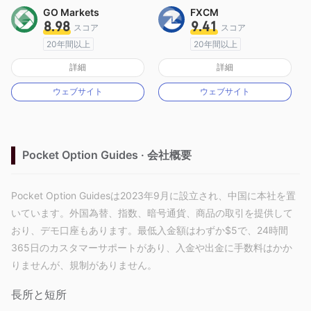
GO Markets
FXCM
8.98
9.41
スコア
スコア
20年間以上
20年間以上
オーストラリア規制
オーストラリア規制
詳細
詳細
マーケットメイキングライセンス（MM）
マーケットメイキングライセンス（MM）
ウェブサイト
ウェブサイト
cTrader
MT4フルライセンス
Pocket Option Guides · 会社概要
Pocket Option Guidesは2023年9月に設立され、中国に本社を置
いています。外国為替、指数、暗号通貨、商品の取引を提供して
おり、デモ口座もあります。最低入金額はわずか$5で、24時間
365日のカスタマーサポートがあり、入金や出金に手数料はかか
りませんが、規制がありません。
長所と短所