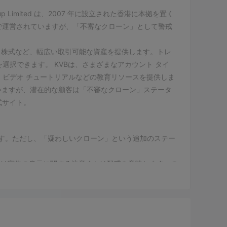
roup Limited は、2007 年に設立された香港に本拠を置く
督下で運営されていますが、「不審なクローン」として警戒
数、株式など、幅広い取引可能な資産を提供します。トレ
フォームを選択できます。 KVBは、さまざまなアカウント タイ
、ビデオ チュートリアルなどの教育リソースを提供しま
ていますが、潜在的な顧客は「不審なクローン」ステータ
式サイト。
ります。ただし、「疑わしいクローン」という追加のステー
。
たは実体の身元に関する注意または疑惑を意味します。の
三者による名前またはブランド。
してマークされた金融機関と取引する場合は、注意を払
金融機関の正当性を確保するには、公式の規制情報源を通
たは代理店から直接情報を求めることをお勧めします。