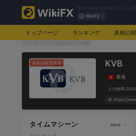
世界のFX会社情報をかんたん
WikiFX
トップページ
ランキング
真相公開
トップページ
-
ブローカー
-
KVB
KVB
偽造品販売業者
香港
入力時間 2020
https://ww
タイムマシーン
More