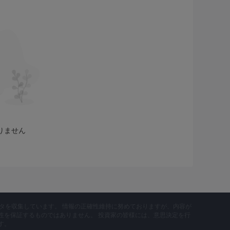
た存在感を持っています。この業界の長寿は安定性と信頼
なります。
、その他の投資商品を含む、幅広い金融サービスを提供し
クラスや取引機会にアクセスできるようになります。
場へのアクセスを提供し、通貨、商品、指数などを含む幅
まな市場にわたるポートフォリオの多様化と取引戦略が容
ーダーに高度な取引プラットフォームやツールへのアクセ
りません
ンスが向上し、リアルタイムの市場データと分析が提供さ
。 KVB通常、ライブ チャット、電子メール、電話など
イアントに提供します。効果的な顧客サポートにより、顧
データを収集しています。 情報の正確性維持に努めておりますが、内容が
性を保証するものではありません。 投資家の皆様には、意思決定を行
審なクローン」という記述があると、懸念が生じ、ブロー
す。
性があります。トレーダーは、ブローカーと取引する前