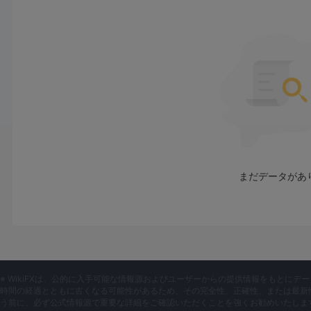
長所と短所
長所:
確立された存在感: KVBは金融業界、特にアジア市場で確立し
性を意味しており、トレーダーや投資家にとっては安心材料と
多様な金融サービス: KVBは、オンライン取引、外国為替取引
ています。この多様性により、クライアントはさまざまな資産
世界市場へのアクセス: KVBはクライアントに世界的な金融市
広い資産の取引を可能にします。このアクセスにより、さまざ
易になります。
技術インフラ: KVB通常、堅牢な技術インフラに投資し、トレ
まだデータがあ
スを提供します。このテクノロジーにより、取引エクスペリエ
れます。
優れた顧客サポート: 顧客サポート サービスの利用が不可欠です
のさまざまなチャネルを通じたサポートを含むサポートをクラ
客の問い合わせや懸念に迅速に対応できます。
短所:
※ WikiFXは、公的に入手可能な情報源およびユーザーからの提供情報をもとに
時間の経過とともに古くなる可能性があるため、その完全性、正確性、または最新
「不審なクローン」のステータス: 規制上のステータスに「不
う前に、必ず公式情報源で重要な詳細をご確認いただくことを強くお勧めいたしま
カーの信頼性または合法性に関連する潜在的な問題を示す可能