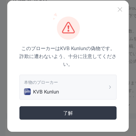
KVB、正式にはとして知られています KVBkunlun Financial G
金融機関です。同社は香港証券先物委員会 (SFC) の規制監
を示しています。
最低入金額要件は250ドルで、 KVBは、外国為替、商品、指
ーダーはmetatrader 4とmetatrader 5の取引プラット
プ、年中無休のカスタマー サポート、ウェビナー、ブログ投稿
このブローカーはKVB Kunlunの偽物です。
す。 0.0 ピップから始まる競争力のあるスプレッドを提供し
詐欺に遭わないよう、十分に注意してくださ
スを考慮し、最新の情報を確認する必要があります。 KVBの公
い。
規制状況
本物のブローカー
の規制状況 KVB香港の証券先物委員会（sfc）の監督下にあ
タスについても言及されていることに注意することが重要です
KVB Kunlun
「不審なクローン」という用語は通常、規制上のステータスま
不正使用または不正使用の可能性を示唆するものです。 KVB第
了解
潜在的なトレーダーや投資家にとって、「不審なクローン」と
い、徹底的なデューデリジェンスを実施することが重要です。
じてその規制状況を確認し、ブローカーの公式 Web サイトま
ニュース