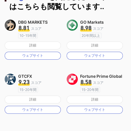
はこちらも閲覧しています..
DBG MARKETS
GO Markets
8.81
8.98
スコア
スコア
10-15年間
20年間以上
オーストラリア規制
オーストラリア規制
詳細
詳細
マーケットメイキングライセンス（MM）
マーケットメイキングライセンス（MM）
ウェブサイト
ウェブサイト
MT4フルライセンス
cTrader
GTCFX
Fortune Prime Global
9.23
8.58
スコア
スコア
15-20年間
15-20年間
イギリス規制
オーストラリア規制
詳細
詳細
マーケットメイキングライセンス（MM）
マーケットメイキングライセンス（MM）
ウェブサイト
ウェブサイト
MT4フルライセンス
MT4フルライセンス