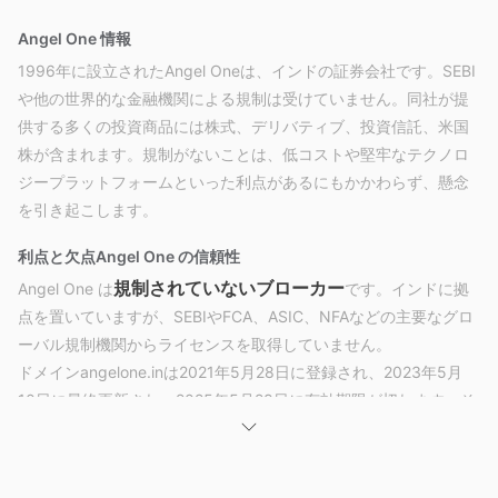
Angel One 情報
1996年に設立されたAngel Oneは、インドの証券会社です。SEBI
や他の世界的な金融機関による規制は受けていません。同社が提
供する多くの投資商品には株式、デリバティブ、投資信託、米国
株が含まれます。規制がないことは、低コストや堅牢なテクノロ
ジープラットフォームといった利点があるにもかかわらず、懸念
を引き起こします。
利点と欠点
Angel One の信頼性
規制されていないブローカー
Angel One は
です。インドに拠
点を置いていますが、SEBIやFCA、ASIC、NFAなどの主要なグロ
ーバル規制機関からライセンスを取得していません。
ドメインangelone.inは2021年5月28日に登録され、2023年5月
10日に最終更新され、2025年5月28日に有効期限が切れます。そ
の状態はclientTransferProhibitedです。
取引商品