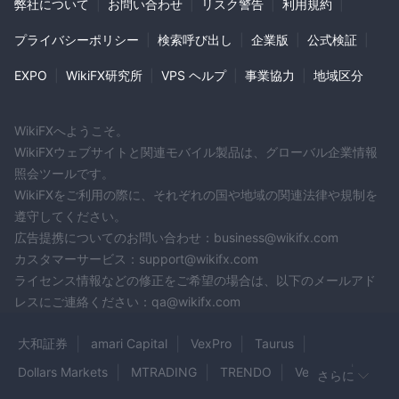
弊社について
|
お問い合わせ
|
リスク警告
|
利用規約
|
プライバシーポリシー
|
検索呼び出し
|
企業版
|
公式検証
|
EXPO
|
WikiFX研究所
|
VPS ヘルプ
|
事業協力
|
地域区分
WikiFXへようこそ。
WikiFXウェブサイトと関連モバイル製品は、グローバル企業情報
照会ツールです。
WikiFXをご利用の際に、それぞれの国や地域の関連法律や規制を
遵守してください。
広告提携についてのお問い合わせ：business@wikifx.com
カスタマーサービス：support@wikifx.com
ライセンス情報などの修正をご希望の場合は、以下のメールアド
レスにご連絡ください：qa@wikifx.com
大和証券
amari Capital
VexPro
Taurus
Dollars Markets
MTRADING
TRENDO
VestoFX
さらに