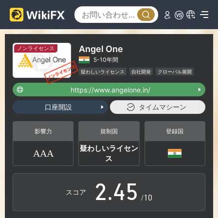
0
Angel One
ノンライセンス
5-10年間
0
1
疑わしいライセンス
自社開発
グローバル展開
ハイリスクレベル
https://www.angelone.in/
1
2
口座開設
タイムマシーン
0
2
3
影響力
規制国
登録国
疑わしいライセン
AAA
1
3
4
ス
2
.
4
5
スコア
/10