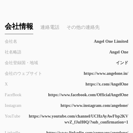
会社情報
連絡電話
その他の連絡先
会社名
Angel One Limited
社名略語
Angel One
会社登録国・地域
インド
会社のウェブサイト
https://www.angelone.in/
X
https://x.com/AngelOne
FaceBook
https://www.facebook.com/OfficialAngelOne
Instagram
https://www.instagram.com/angelone/
YouTube
https://www.youtube.com/channel/UCHzAyAwFbp2KV
wvZ_fJuH0Q/?sub_confirmation=1
LinkedIn
https://www.linkedin.com/company/angelone/