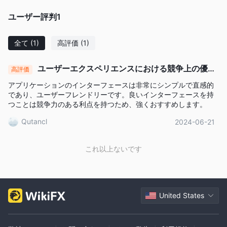
Angel One は、株式、IPO、デリバティブ、投資信託、商品、米
ユーザー評判
1
国株など幅広い投資商品を提供しています。
Angel One 手数料
全て
(1)
高評価
(1)
一般的に
Angel Oneの手数料は、インドの業界基準と比較して
低めから中程度
ゼロ手数料
です。最初の30日間は
（最大
ユーザーエクスペリエンスにおける競争上の優位
高評価
₹500）で、その後は手数料が上限設定され、小売トレーダーに
性：非常に直感的なアプリインターフェース
アプリケーションのインターフェースは非常にシンプルで直感的
とって特に競争力があります。追加料金は、ほとんど規制基準に
であり、ユーザーフレンドリーです。良いインターフェースを持
準拠しています。
つことは競争力のある利点を持つため、強くおすすめします。
Qutancl
2024-06-21
取引プラットフォーム
Angel Oneは、一般投資家向けのモバイルアプリ、プロトレーダ
これ以上ないです
ー向けのWebプラットフォーム、および開発者やアルゴトレーダ
ー向けのAPIを提供しています。
United States