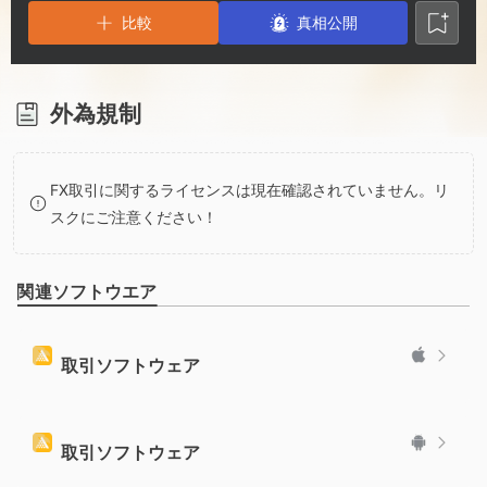
3
5
6
比較
真相公開
4
6
7
5
7
8
外為規制
6
8
9
FX取引に関するライセンスは現在確認されていません。リ
スクにご注意ください！
7
9
関連ソフトウエア
8
9
取引ソフトウェア
取引ソフトウェア