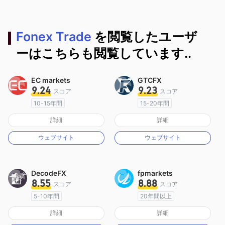
Fonex Trade
を閲覧したユーザ
ーはこちらも閲覧しています..
EC markets
GTCFX
9.24
9.23
スコア
スコア
10-15年間
15-20年間
オーストラリア規制
イギリス規制
詳細
詳細
マーケットメイキングライセンス（MM）
マーケットメイキングライセンス（MM）
ウェブサイト
ウェブサイト
MT4フルライセンス
MT4フルライセンス
DecodeFX
fpmarkets
8.55
8.88
スコア
スコア
5-10年間
20年間以上
オーストラリア規制
オーストラリア規制
詳細
詳細
マーケットメイキングライセンス（MM）
マーケットメイキングライセンス（MM）