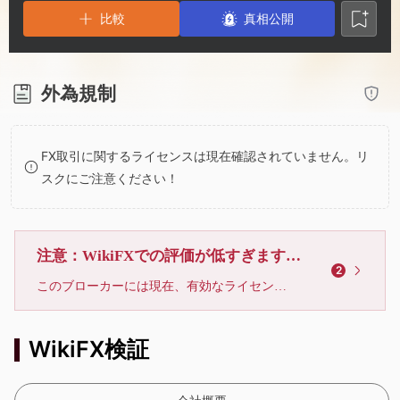
2
7
比較
真相公開
3
8
4
9
外為規制
5
FX取引に関するライセンスは現在確認されていません。リ
スクにご注意ください！
6
7
注意：WikiFXでの評価が低すぎます、利用しないでください
2
このブローカーには現在、有効なライセンスが確認されていません。リスクにご注意下さい！
8
WikiFX検証
9