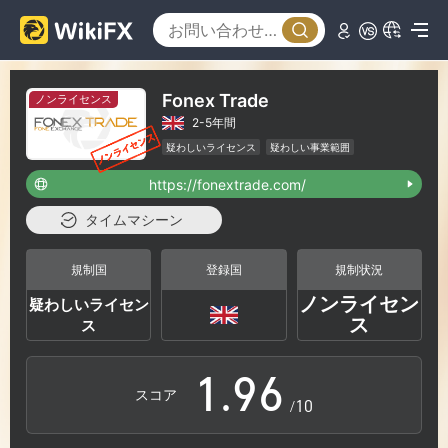
3
0
4
1
Fonex Trade
ノンライセンス
2-5年間
5
2
疑わしいライセンス
疑わしい事業範囲
ハイリスクレベル
https://fonextrade.com/
6
3
タイムマシーン
7
4
規制国
登録国
規制状況
ノンライセン
疑わしいライセン
0
8
5
ス
ス
1
.
9
6
スコア
/10