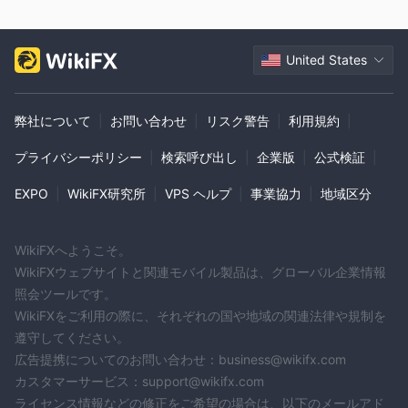
United States
弊社について
|
お問い合わせ
|
リスク警告
|
利用規約
|
プライバシーポリシー
|
検索呼び出し
|
企業版
|
公式検証
|
EXPO
|
WikiFX研究所
|
VPS ヘルプ
|
事業協力
|
地域区分
WikiFXへようこそ。
WikiFXウェブサイトと関連モバイル製品は、グローバル企業情報
照会ツールです。
WikiFXをご利用の際に、それぞれの国や地域の関連法律や規制を
遵守してください。
広告提携についてのお問い合わせ：business@wikifx.com
カスタマーサービス：support@wikifx.com
ライセンス情報などの修正をご希望の場合は、以下のメールアド