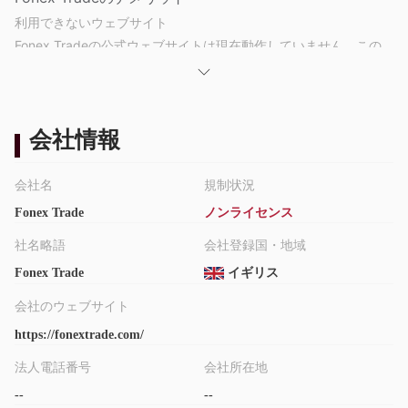
利用できないウェブサイト
Fonex Tradeの公式ウェブサイトは現在動作していません。この
会社は閉鎖されている可能性があります。
透明性の欠如
このブローカーに関する情報は限られており、ウェブサイトが長
会社情報
い間機能していないため、オンラインで見つけることができま
す。
規制上の障壁
会社名
規制状況
MT5は投資家にとって魅力的な要素かもしれません。しかし、
Fonex Trade
ノンライセンス
Fonex Tradeの規制状況は疑わしい偽クローンです。規制されて
社名略語
会社登録国・地域
いないブローカーと口座を開設することを真剣に考える場合は、
慎重に注意してリスクを見極める必要があります。
Fonex Trade
イギリス
会社のウェブサイト
取引プラットフォーム
MT5（MetaTrader 5）はFonex Tradeで利用できます。
https://fonextrade.com/
Windows、MAC、Andorid、IOSなど、複数のデバイスで利用で
法人電話番号
会社所在地
きます。外国為替、株式、先物の取引が可能な多様な金融取引プ
--
--
ラットフォームです。自動取引システムやさまざまな価格分析ツ