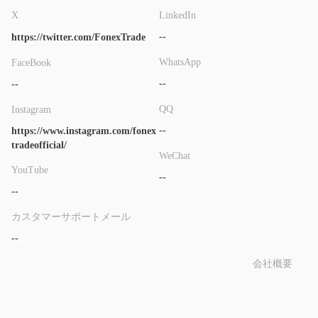
ール、アルゴリズム取引アプリケーションの利用、コピートレー
X
LinkedIn
ドに優れたツールを提供しています。
--
https://twitter.com/FonexTrade
結論
WhatsApp
FaceBook
オンラインブローカー口座を開設することは、投資を始めるため
--
--
の簡単な方法ですが、投資には常にリスクが伴います。しかし、
QQ
Instagram
すべてのブローカーには利点と欠点があります。規制上の障壁は
--
https://www.instagram.com/fonex
通常、最大の欠点です。Fonex Tradeの規制状況は疑わしいクロ
tradeofficial/
ーンであり、投資家にとって大きな障壁となる可能性がありま
WeChat
YouTube
す。
--
--
カスタマーサポートメール
--
会社概要