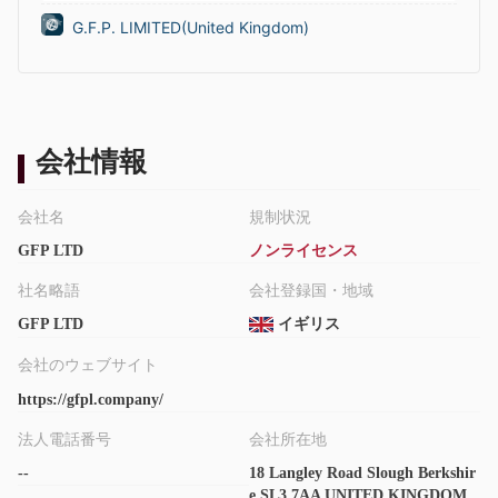
G.F.P. LIMITED(United Kingdom)
会社情報
会社名
規制状況
GFP LTD
ノンライセンス
社名略語
会社登録国・地域
GFP LTD
イギリス
会社のウェブサイト
https://gfpl.company/
法人電話番号
会社所在地
--
18 Langley Road Slough Berkshir
e SL3 7AA UNITED KINGDOM