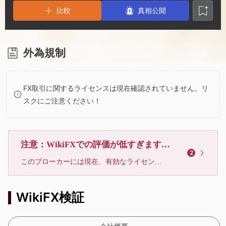
2
6
比較
真相公開
3
7
4
8
外為規制
5
9
FX取引に関するライセンスは現在確認されていません。リ
スクにご注意ください！
6
7
注意：WikiFXでの評価が低すぎます、利用しないでください
2
このブローカーには現在、有効なライセンスが確認されていません。リスクにご注意下さい！
8
WikiFX検証
9