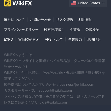
United States
弊社について
|
お問い合わせ
|
リスク警告
|
利用規約
|
プライバシーポリシー
|
検索呼び出し
|
企業版
|
公式検証
|
EXPO
|
WikiFX研究所
|
VPS ヘルプ
|
事業協力
|
地域区分
WikiFXへようこそ。
WikiFXウェブサイトと関連モバイル製品は、グローバル企業情報
照会ツールです。
WikiFXをご利用の際に、それぞれの国や地域の関連法律や規制を
遵守してください。
広告提携についてのお問い合わせ：business@wikifx.com
カスタマーサービス：support@wikifx.com
ライセンス情報などの修正をご希望の場合は、以下のメールアド
レスにご連絡ください：qa@wikifx.com