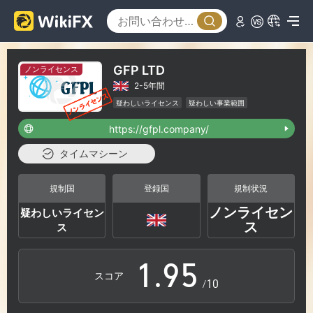
3
4
0
GFP LTD
ノンライセンス
2-5年間
5
1
疑わしいライセンス
疑わしい事業範囲
ハイリスクレベル
https://gfpl.company/
6
2
タイムマシーン
7
3
規制国
登録国
規制状況
ノンライセン
疑わしいライセン
0
8
4
ス
ス
1
.
9
5
スコア
/10