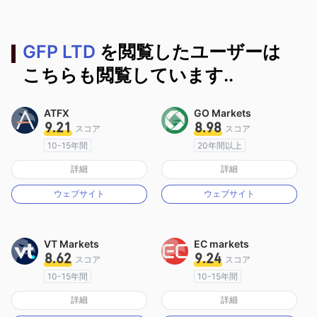
GFP LTD
を閲覧したユーザーは
こちらも閲覧しています..
ATFX
GO Markets
9.21
8.98
スコア
スコア
10-15年間
20年間以上
オーストラリア規制
オーストラリア規制
詳細
詳細
マーケットメイキングライセンス（MM）
マーケットメイキングライセンス（MM）
ウェブサイト
ウェブサイト
MT4フルライセンス
cTrader
VT Markets
EC markets
8.62
9.24
スコア
スコア
10-15年間
10-15年間
オーストラリア規制
オーストラリア規制
詳細
詳細
マーケットメイキングライセンス（MM）
マーケットメイキングライセンス（MM）