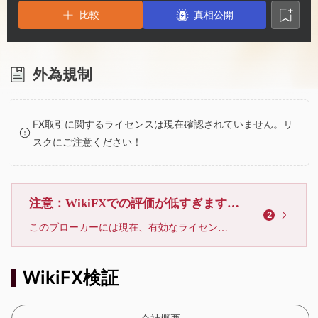
2
6
比較
真相公開
3
7
4
8
外為規制
5
9
FX取引に関するライセンスは現在確認されていません。リ
スクにご注意ください！
6
7
注意：WikiFXでの評価が低すぎます、利用しないでください
2
このブローカーには現在、有効なライセンスが確認されていません。リスクにご注意下さい！
8
WikiFX検証
9