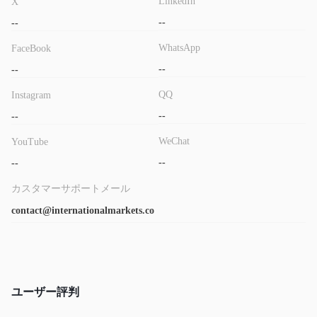
LinkedIn
X
--
--
WhatsApp
FaceBook
--
--
QQ
Instagram
--
--
WeChat
YouTube
--
--
カスタマーサポートメール
contact@internationalmarkets.co
ユーザー評判