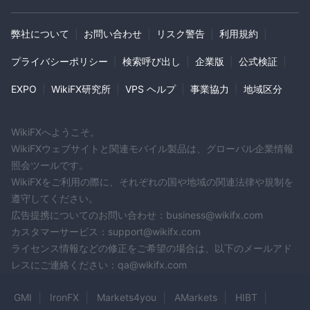
弊社について
|
お問い合わせ
|
リスク警告
|
利用規約
|
プライバシーポリシー
|
検索呼び出し
|
企業版
|
公式検証
|
EXPO
|
WikiFX研究所
|
VPS ヘルプ
|
事業協力
|
地域区分
WikiFXへようこそ。
WikiFXウェブサイトと関連モバイル製品は、グローバル企業情報
照会ツールです。
WikiFXをご利用の際に、それぞれの国や地域の関連法律や規制を
遵守してください。
広告提携についてのお問い合わせ：business@wikifx.com
カスタマーサービス：support@wikifx.com
ライセンス情報などの修正をご希望の場合は、以下のメールアド
レスにご連絡ください：qa@wikifx.com
GMI
IronFX
Markets4you
AMarkets
HIBT