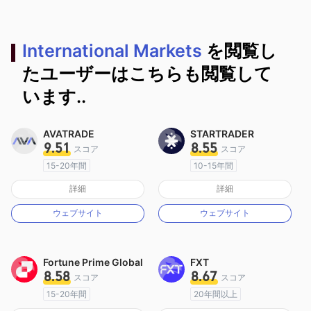
International Markets
を閲覧し
たユーザーはこちらも閲覧して
います..
AVATRADE
STARTRADER
9.51
8.55
スコア
スコア
15-20年間
10-15年間
オーストラリア規制
オーストラリア規制
詳細
詳細
マーケットメイキングライセンス（MM）
マーケットメイキングライセンス（MM）
ウェブサイト
ウェブサイト
MT4フルライセンス
MT4フルライセンス
Fortune Prime Global
FXT
8.58
8.67
スコア
スコア
15-20年間
20年間以上
オーストラリア規制
オーストラリア規制