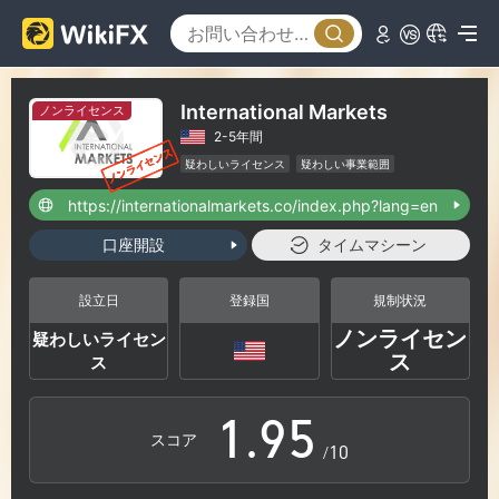
3
4
0
International Markets
ノンライセンス
2-5年間
5
1
疑わしいライセンス
疑わしい事業範囲
ハイリスクレベル
https://internationalmarkets.co/index.php?lang=en
6
2
口座開設
タイムマシーン
7
3
設立日
登録国
規制状況
ノンライセン
疑わしいライセン
0
8
4
ス
ス
1
.
9
5
スコア
/10