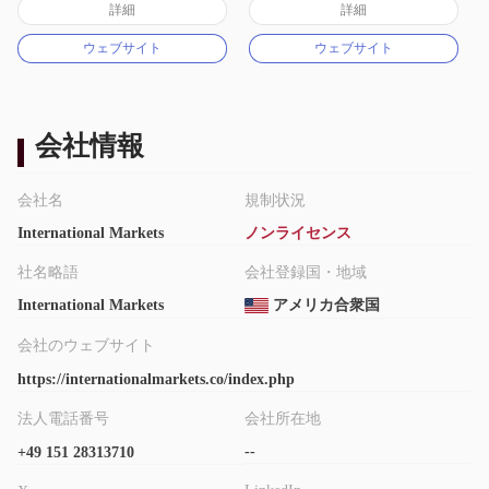
詳細
詳細
マーケットメイキングライセンス（MM）
マーケットメイキングライセンス（MM）
ウェブサイト
ウェブサイト
MT4フルライセンス
MT4フルライセンス
会社情報
会社名
規制状況
International Markets
ノンライセンス
社名略語
会社登録国・地域
International Markets
アメリカ合衆国
会社のウェブサイト
https://internationalmarkets.co/index.php
法人電話番号
会社所在地
--
+49 151 28313710