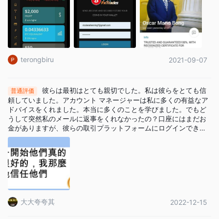
取引に興味のある人に適しています。
外国為替.com
-
大手外国為替ブローカーとして、幅広い通貨ペ
ア、堅牢な取引プラットフォーム、高品質のリサーチツールを提
供しており、外国為替トレーダーにとって優れた選択肢となって
います。
terongbiru
2021-09-07
XTB -
教育教材、包括的な市場分析、カスタム取引プラットフォ
ームの組み合わせで知られており、初心者にも経験豊富なトレー
彼らは最初はとても親切でした。私は彼らをとても信
普通評価
ダーにも同様に優れた選択肢です。
頼していました。アカウント マネージャーは私に多くの有益なア
ドバイスをくれました。本当に多くのことを学びました。でもど
は META FX Global安全ですか、それとも詐欺ですか？
うして突然私のメールに返事をくれなかったの？口座にはまだお
金がありますが、彼らの取引プラットフォームにログインできな
アプローチすることが不可欠です META FX Global規制上の監督
くなりました。 . .
が欠如し、連絡先の選択肢が限られ、特定の主張を検証できない
ため、注意が必要です。トレーダーは、プラットフォームを利用
する前に、徹底的な調査を実施し、デューデリジェンスを実施
し、関連するリスクを慎重に検討する必要があります。さらに、
他のトレーダーから独立したレビューやフィードバックを求める
大大夸夸其
2022-12-15
ことで、トレーダーの安全性と信頼性についてのさらなる洞察を
得ることができます。 META FX Global取引プロバイダーとし