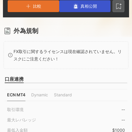
3
1
4
比較
真相公開
4
2
5
5
3
6
外為規制
6
4
7
FX取引に関するライセンスは現在確認されていません。リ
スクにご注意ください！
7
5
8
口座連携
8
6
9
ECN MT4
Dynamic
Standard
9
7
取引環境
--
8
最大レバレッジ
--
最低入金額
$1000