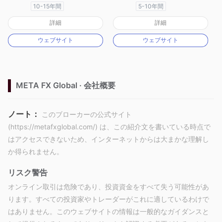
10-15年間
5-10年間
オーストラリア規制
オーストラリア規制
詳細
詳細
マーケットメイキングライセンス（MM）
マーケットメイキングライセンス（MM）
ウェブサイト
ウェブサイト
MT4フルライセンス
MT4フルライセンス
META FX Global · 会社概要
ノート：
このブローカーの公式サイト
(https://metafxglobal.com/) は、この紹介文を書いている時点で
はアクセスできないため、インターネットからは大まかな理解し
か得られません。
リスク警告
オンライン取引は危険であり、投資資金をすべて失う可能性があ
ります。すべての投資家やトレーダーがこれに適しているわけで
はありません。このウェブサイトの情報は一般的なガイダンスと