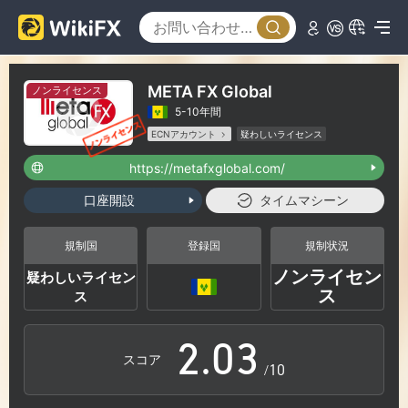
META FX Global
ノンライセンス
5-10年間
ECNアカウント
疑わしいライセンス
疑わしい事業範囲
ハイリスクレベル
https://metafxglobal.com/
0
口座開設
タイムマシーン
0
1
規制国
登録国
規制状況
ノンライセン
疑わしいライセン
1
2
ス
ス
2
.
0
3
スコア
/10