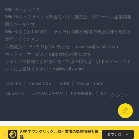
す。
WikiFXへようこそ。
暗号通貨愛好家は見つけるでしょう META FX Globalの取引をサ
WikiFXウェブサイトと関連モバイル製品は、グローバル企業情報
暗号通貨
ポートするため、魅力的な選択肢となるでしょう。
。
照会ツールです。
ビットコイン (BTC) やイーサリアム (ETH) などの人気のオプシ
WikiFXをご利用の際に、それぞれの国や地域の関連法律や規制を
ョンから多様なアルトコインまで、トレーダーは暗号通貨市場の
遵守してください。
ボラティリティと大きな利益の可能性を利用できます。
広告提携についてのお問い合わせ：business@wikifx.com
商
このプラットフォームでは、次へのアクセスも提供します。
カスタマーサービス：support@wikifx.com
品取引
、世界市場で重要な役割を果たすさまざまな商品を網羅し
ライセンス情報などの修正をご希望の場合は、以下のメールアド
ています。トレーダーは、銅やアルミニウムなどの金属だけでな
レスにご連絡ください：qa@wikifx.com
く、原油、天然ガス、農産物 (小麦、トウモロコシ、大豆など) な
どの商品の世界を掘り下げることができます。これらの商品の価
CentFX
Invest 505
GSM
Versus Trade
格は、需要と供給の関係、地政学的な出来事、気象条件、世界経
SuperFin
OANDA JAPAN
FXPRIMUS
EsaFX
さらに
済の動向などの要因によって影響されます。
Worldex
InstaForex
ASTROTRADES
FULLERTON
原資産を所有せずに株式の取引に興味がある人にとって、 META
株式のCFD
FX Globalオファー
JustForex
CARLYLE
OSIRIS FOREX
。差額契約 (CFD) 取引を使用す
Sinox FX
ると、トレーダーはさまざまな市場の株式の価格変動を推測でき
CPY
TradingStakes EXPLORER
CRYPTOVISTA
ます。業界やセクターにわたる多様な株式の選択により、トレー
APPでワンクリック、取引業者の規制情報を確
TGM
ダウンロード
ダーはさまざまな企業の業績に参加し、市場の変動から利益を得
認