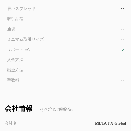
9
最小スプレッド
--
取引品種
--
通貨
--
ミニマム取引サイズ
--
サポート EA
入金方法
--
出金方法
--
手数料
--
会社情報
その他の連絡先
会社名
META FX Global