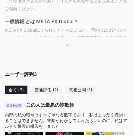
して提供されるものであり、リスクを認識する必要があることを
ご理解ください。
一般情報
とは META FX Global？
META FX Global伝えられるところによると、同社は2005年にセ
ントビンセントおよびグレナディーン諸島で設立された外国為替
仲介業者であり、高度な取引ツールとプラットフォーム、超タイ
トなスプレッドと多彩なレバレッジを備えた250以上の取引資
産、そして24時間365日を顧客に提供することに尽力していると
主張している。カスタマーサポートサービス。
ユーザー評判
3
長所短所
全て
(3)
普通評価
(2)
真相公開
(1)
META FX Global代替ブローカー
代わりのブローカーはたくさんあります META FX Globalトレー
この人は最悪の詐欺師
真相公開
ダーの特定のニーズや好みに応じて異なります。一般的なオプシ
内部の私の暗号はすべて単なる数字であり、私はまったく撤回す
ョンには次のようなものがあります。
ることはできません。警察が何かしてくれたらいいのに。私はア
プラス500 -
シンプルで使いやすいプラットフォームと幅広い
ルドが警察の報告をしました
取引可能な商品を提供する CFD サービスプロバイダーで、CFD