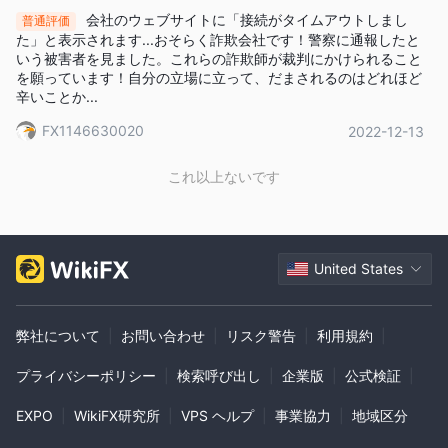
て。
会社のウェブサイトに「接続がタイムアウトしまし
普通評価
た」と表示されます...おそらく詐欺会社です！警察に通報したと
市場手段
いう被害者を見ました。これらの詐欺師が裁判にかけられること
を願っています！自分の立場に立って、だまされるのはどれほど
META FX Globalは、250 を超える取引商品の豊富な品揃えを誇
辛いことか...
る包括的なオンライン取引プラットフォームで、トレーダーが幅
FX1146630020
2022-12-13
広い金融市場にアクセスできるようにします。非常に幅広いオプ
ションがあるため、 META FX Globalトレーダーがポートフォリ
これ以上ないです
オを多様化し、さまざまな市場機会を活用できるようにします。
このプラットフォームで利用できる著名な取引商品の 1 つは、
スポットメタル
。トレーダーは、金、銀、プラチナ、パラジウ
ムなどの貴金属の取引に従事できます。これらの金属はその本質
United States
的な価値で知られており、経済的な不確実性を回避したり、市場
の変動から利益を得る手段として機能します。
外国為替取引
弊社について
|
お問い合わせ
|
リスク警告
|
利用規約
|
が提供するもう 1 つの重要なサービスです META
FX Global。このプラットフォームは、トレーダーが通貨ペアを売
プライバシーポリシー
|
検索呼び出し
|
企業版
|
公式検証
|
買できる外国為替市場への参加を容易にします。このダイナミッ
クな市場は、高い流動性、一定の価格変動、メジャー、マイナ
EXPO
|
WikiFX研究所
|
VPS ヘルプ
|
事業協力
|
地域区分
ー、およびエキゾチックな通貨ペアを取引できることが特徴で