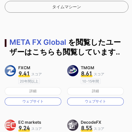
タイムマシーン
META FX Global
を閲覧したユー
ザーはこちらも閲覧しています..
FXCM
TMGM
9.41
8.61
スコア
スコア
20年間以上
10-15年間
オーストラリア規制
オーストラリア規制
詳細
詳細
マーケットメイキングライセンス（MM）
マーケットメイキングライセンス（MM）
ウェブサイト
ウェブサイト
MT4フルライセンス
MT4フルライセンス
EC markets
DecodeFX
9.24
8.55
スコア
スコア