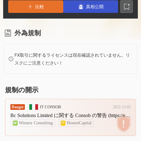
2
7
5
比較
真相公開
3
8
6
4
9
7
外為規制
5
8
FX取引に関するライセンスは現在確認されていません。リ
スクにご注意ください！
6
9
7
規制の開示
8
IT CONSOB
Danger
2022-12-05
Bc Solutions Limited に関する Consob の警告 (https://euroinvestpartner.com、ページ https://webtrader.euroinvestpartner.com および https://crm.euroinvestpartner.com) - Sharkoption (www.sharkoption.com、ページ https:// client.sharkoption.com および https://webtrader.sharkoption.com) - Coconors and Partners Llc (https://honestcapital.pro、ページ https://webtrader.c-invest.co) - Winnex Consulting (https:/ /winexconsulting.com、ページ https://client.winexconsulting.com)
9
Winnex Consulting
HonestCapital
SharkOption