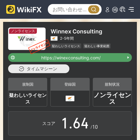
0
1
Winnex Consulting
ノンライセンス
2-5年間
2
0
疑わしいライセンス
疑わしい事業範囲
ハイリスクレベル
https://winexconsulting.com/
3
1
タイムマシーン
4
2
規制国
登録国
規制状況
ノンライセン
疑わしいライセン
0
5
3
ス
ス
1
.
6
4
スコア
/10