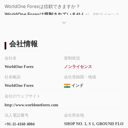
WorldOne Forexは信頼できますか？
WorldOne Forexは規制されていません
が、RBIライセンス
番号NDL-ADI-0001-2023を持つインド準備銀行（RBI）によって
認可されていると主張しています。WorldOne Forexのドメイン名
は2013年7月13日に設立され、2025年7月13日に期限切れになり
会社情報
ます。
WorldOne Forexで取引できるものは何ですか？
会社名
規制状況
WorldOne Forexは現在、通貨交換、海外送金、外貨カード、旅行
WorldOne Forex
ノンライセンス
サービスなどの外国為替サービスを提供しています。他の取引商
社名略語
会社登録国・地域
品は一時的に利用できません。
WorldOne Forex
インド
アカウントの種類
会社のウェブサイト
通貨交換、海外送
アカウントには4つのタイプがあります：
金、外国為替カード、旅行サービス
。
http://www.worldoneforex.com
ユーザーはオンラインで通貨を交換し、すべての国際教育送金を
法人電話番号
会社所在地
利用し、海外取引にプリペイドカードを使用し、医療緊急事態や
SHOP NO. 1, S 1, GROUND FLO
+91-11-4160 4004
旅行のキャンセルに対応するための旅行サービスを利用すること