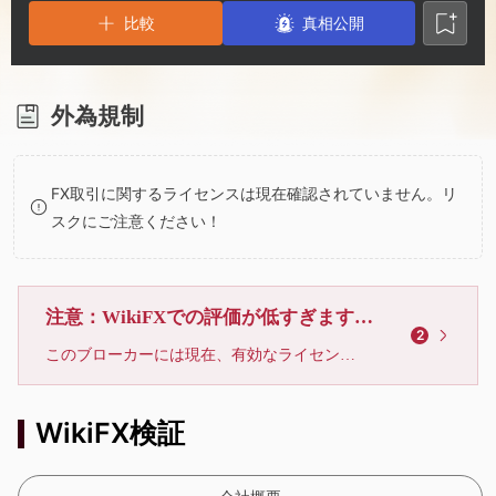
3
1
5
比較
真相公開
4
2
6
5
3
7
外為規制
6
4
8
FX取引に関するライセンスは現在確認されていません。リ
スクにご注意ください！
7
5
9
8
6
注意：WikiFXでの評価が低すぎます、利用しないでください
2
このブローカーには現在、有効なライセンスが確認されていません。リスクにご注意下さい！
9
7
WikiFX検証
8