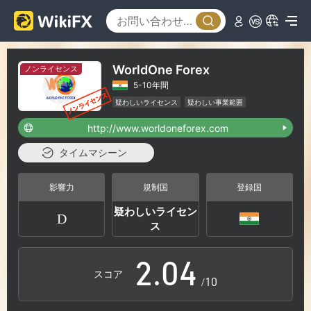
WorldOne Forex
ノンライセンス
5-10年間
0
疑わしいライセンス
疑わしい事業範囲
ハイリスクレベル
http://www.worldoneforex.com
1
タイムマシーン
0
2
影響力
規制国
登録国
疑わしいライセン
D
1
3
ス
2
.
0
4
スコア
/10