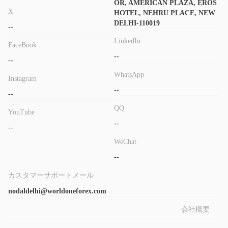
OR, AMERICAN PLAZA, EROS
ができます。
X
HOTEL, NEHRU PLACE, NEW
DELHI-110019
--
WorldOne Forex 手数料
LinkedIn
FaceBook
WorldOne Forex は手数料、料金、充当金、税金に関して外国為
--
替レートに対して手数料を請求しません。銀行が請求する手数料
--
は実際の価格（+GST）で顧客に転嫁されます。
WhatsApp
Instagram
--
入金と出金
--
また、WorldOne Forex は外国為替の購入に最低入金額の要件は
QQ
YouTube
ありませんが、外国為替カードを購入する場合は、少なくとも
--
--
200ドルまたはその相当額をチャージする必要があります。ユー
WeChat
ザーは銀行振込、デビット/クレジットカード、オンラインウォレ
--
ット、その他の支払い方法で支払うことができます。
カスタマーサポートメール
取引プラットフォーム
nodaldelhi@worldoneforex.com
WorldOne Forex は独自のオンライン取引アカウントプラットフ
ォームを提供しており、現在はWebログインのみをサポートして
会社概要
います。ユーザーがウェブサイトを閲覧したりサービスを利用し