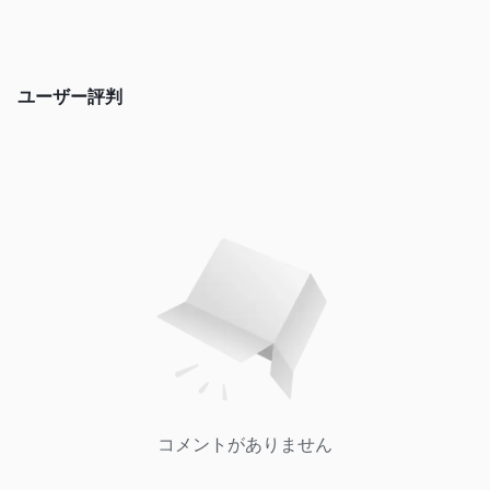
たりする際には個人情報が収集されます。
カスタマーサポートオプション
WorldOne Forex は2つの連絡方法を提供しています。ユーザーは
ユーザー評判
電話やメールで質問することができます。その他の連絡先情報は
公式ウェブサイトでは開示されていません。カスタマーサポート
の営業時間は現在指定されていませんが、外貨の送金処理時間に
ついてはわかります。
月曜日から金曜日まで、午前10時から午後3時まで。
結論
WorldOne Forexは、海外旅行やビジネス目的で通貨を交換する予
定の人々に適しています。WorldOne Forexは、ユーザーにさまざ
まな外国為替サービスを提供しています。
よくある質問
WorldOne Forexは安全ですか？
コメントがありません
いいえ、規制されていません。
WorldOne Forexは手数料や税金を支払う必要があります