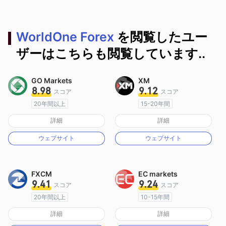
WorldOne Forex
を閲覧したユー
ザーはこちらも閲覧しています..
GO Markets
XM
8.98
9.12
スコア
スコア
20年間以上
15-20年間
オーストラリア規制
オーストラリア規制
詳細
詳細
マーケットメイキングライセンス（MM）
マーケットメイキングライセンス（MM）
ウェブサイト
ウェブサイト
cTrader
MT4フルライセンス
FXCM
EC markets
9.41
9.24
スコア
スコア
20年間以上
10-15年間
オーストラリア規制
オーストラリア規制
詳細
詳細
マーケットメイキングライセンス（MM）
マーケットメイキングライセンス（MM）