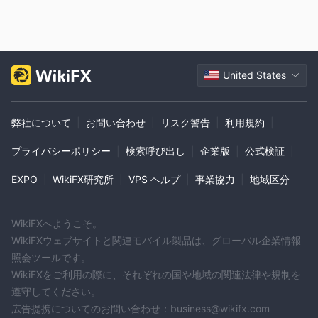
か？
いいえ、WorldOneは外国為替レートに対して手数料を課しませ
ん。
United States
リスク警告
すべての取引は、利益を得るための見積もり価格の差に基づいて
行われるため、一定のリスクがあります。注意してください！
弊社について
|
お問い合わせ
|
リスク警告
|
利用規約
|
プライバシーポリシー
|
検索呼び出し
|
企業版
|
公式検証
|
EXPO
|
WikiFX研究所
|
VPS ヘルプ
|
事業協力
|
地域区分
WikiFXへようこそ。
WikiFXウェブサイトと関連モバイル製品は、グローバル企業情報
照会ツールです。
WikiFXをご利用の際に、それぞれの国や地域の関連法律や規制を
遵守してください。
広告提携についてのお問い合わせ：business@wikifx.com