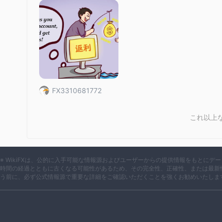
は Skylark Capital Markets安全ですか、それとも
彼らは私に150000 Rsで毎月5％の利益をもた
は私にintrestとprincipalを支払いませんでし
のような仲介業者の安全性を考えると、 Skylark Capital
マヘンダーがドバイに移動して詐欺を開始しました。
な調査を実施し、さまざまな要素を考慮することが重要です。
ブサイトを作成しました彼らの会社でお金を稼いだ
くつかの手順を次に示します。
しょう。私はここにいるので、人々が再びだまされ
規制対象:
規制されていません
それは
主要な金融当局によ
るという保証はありません。さらに、ブローカーの公式ウェブ
た可能性があることを示しています。これらにより、投資は危
FX3310681772
ユーザーからのフィードバック: WikiFX での詐欺の報
会社や投資プラットフォームに関わる前に、徹底的な調査とデ
これ以上
セキュリティ対策:
今のところ、インターネット上でこのブ
ん。
最終的には取引するかどうかの決定 Skylark Capital M
重に比較検討する必要があります。
※ WikiFXは、公的に入手可能な情報源およびユーザーからの提供情報をもとに
時間の経過とともに古くなる可能性があるため、その完全性、正確性、または最新
う前に、必ず公式情報源で重要な詳細をご確認いただくことを強くお勧めいたしま
市場手段
Skylark Capital Marketsは、顧客の多様な投資ニ
外国為替、貴金属、CFD（差金取引）、
門とする
Sky
多用途のプラットフォームを提供しています。外国為替取引を