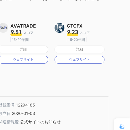
AVATRADE
GTCFX
9.51
9.23
スコア
スコア
15-20年間
15-20年間
オーストラリア規制
イギリス規制
詳細
詳細
マーケットメイキングライセンス（MM）
マーケットメイキングライセンス（MM）
ウェブサイト
ウェブサイト
MT4フルライセンス
MT4フルライセンス
登録番号
12294185
設立日
2020-01-03
関連情報源
公式サイトのお知らせ