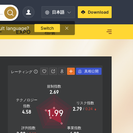
日本語
Download
ult language?
Switch
ー
EXPO
相場
真相公開
レーティング
連絡先情報
規制指数
+91709
2.69
|
http://s
テクノロジー
リスク指数
指数
2.79
/
0.24
1.99
4.58
評判指数
事業指数