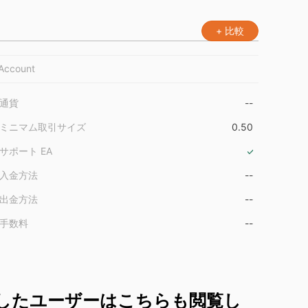
+ 比較
Account
通貨
--
ミニマム取引サイズ
0.50
サポート EA
入金方法
--
出金方法
--
手数料
--
したユーザーはこちらも閲覧し