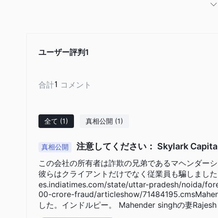
次の記事では、このブローカーの特徴をさまざまな側面から分
ございましたら、ぜひお読みください。記事の最後には、ブロ
ます。
長所短所
ユーザー評判
1
Skylark Capital Markets代替ブローカー
代わりのブローカーはたくさんあります Skylark Capital
合計
1
コメント
一般的なオプションには次のようなものがあります。
FBS -
FBS は、初心者と経験豊富なトレーダーの両方に適
ローカーです。
全て
(1)
真相公開
(1)
エイトキャップ –
狭いスプレッド、柔軟な口座オプション、
力のある取引条件を提供する信頼できるブローカーであり、シ
注意してください： Skylark Capit
真相公開
ーの両方にとってトップの選択肢となっています。
この会社の所有者は詐欺の兄弟であるマヘンダーシ
都市インデックス-
City Index は、使いやすいプラ
彼らはクライアントだけでなく従業員も騙しました。このニュ
り、あらゆるレベルのトレーダーにとって確実な選択肢となっ
es.indiatimes.com/state/uttar-pradesh/noida/fore
最終的に、個人トレーダーにとって最適なブローカーは、その
00-crore-fraud/articleshow/71484195.cmsMa
した。インドルピー。 Mahender singhの妻R
なります。
の手で安全ではありません。どちらも詐欺と詐欺師