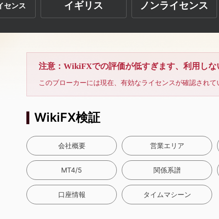
イギリス
ノンライセンス
イセンス
注意：WikiFXでの評価が低すぎます、利用し
このブローカーには現在、有効なライセンスが確認されて
WikiFX検証
会社概要
営業エリア
MT4/5
関係系譜
口座情報
タイムマシーン