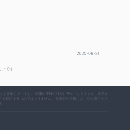
詐欺ですか？
らすと約束しました。預金。しかし、2か月後、彼ら
た。そのオフィスはNoidaセクター18にあり、その後、
 Marketsまたは他のプラットフォームを使用する場合は、徹底的
彼らは11月18日から1月19日の間に多くのウェ
仲介業者の信頼性と安全性を評価するために実行できるい
ら、そうでなければあなたはそれをすべて失うで
ないように注意してください。
って、
つまり、取引するのに安全なプラットフォームであ
サイトにアクセスできず、取引プラットフォームが逃亡し
険になります。
2020-08-21
告
潜在的な危険信号として考慮する必要があります。金融
ューデリジェンスを実施することをお勧めします。
ないです
ローカーのセキュリティ対策に関する情報は見つかりませ
arkets個人的なものです。決定を下す前に、リスクとメリットを慎
データを収集しています。 情報の正確性維持に努めておりますが、内容が
性を保証するものではありません。 投資家の皆様には、意思決定を行
す。
ーズを満たすために包括的な市場商品を提供する大手金融機関です。専
lark は、トレーダーや投資家が世界の金融市場に参加できる
利用すると、クライアントは世界最大かつ最も流動性の高