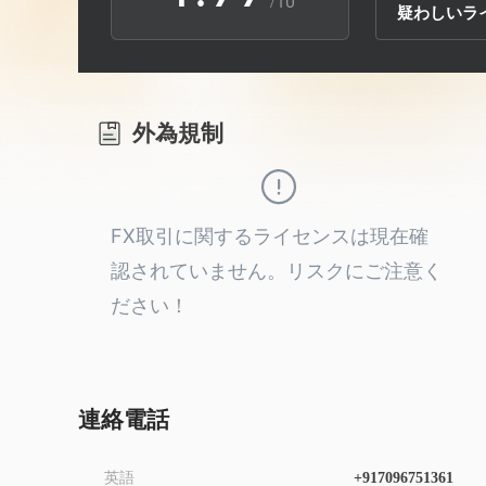
/10
疑わしいラ
2
3
外為規制
4
5
FX取引に関するライセンスは現在確
認されていません。リスクにご注意く
6
ださい！
7
8
連絡電話
英語
+917096751361