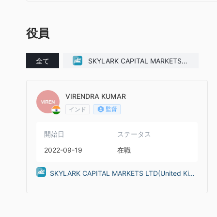
役員
全て
SKYLARK CAPITAL MARKETS L
TD(United Kingdom)
VIRENDRA KUMAR
監督
インド
開始日
ステータス
2022-09-19
在職
SKYLARK CAPITAL MARKETS LTD(United King
dom)