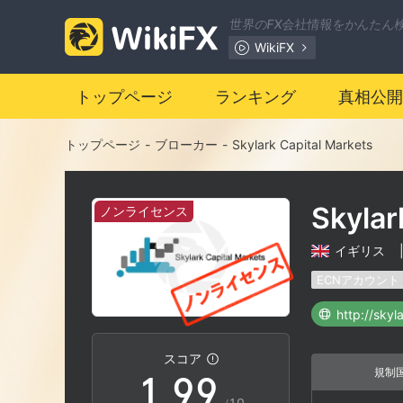
2
2
世界のFX会社情報をかんたん
WikiFX
3
3
トップページ
ランキング
真相公開
4
4
トップページ
-
ブローカー
-
Skylark Capital Markets
5
5
Skylar
ノンライセンス
6
6
イギリス
7
7
ECNアカウント
http://skyl
0
8
8
スコア
規制
1
.
9
9