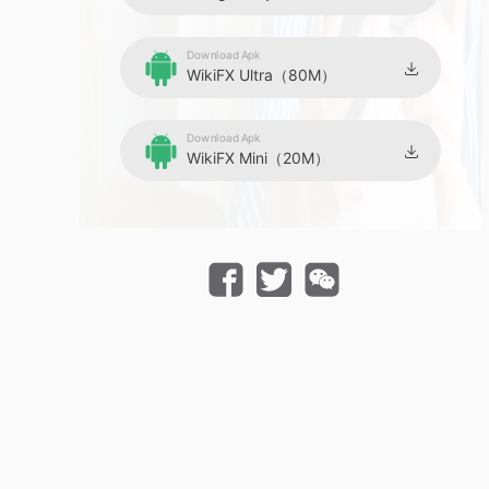
Download Apk
WikiFX Ultra（80M）
Download Apk
WikiFX Mini（20M）