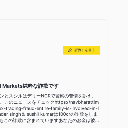
析し、シンプルで整理された情報を提供します。ご興味が
ーカーの特徴が一目で理解できるよう、簡単に結論も示し
 Marketsトレーダーの特定のニーズや好みに応じて異なります。
評判トを書く
した、幅広い取引商品と口座オプションを備えた評判の良いブ
ユーザーフレンドリーな取引プラットフォームなどの競争
ームレスな取引体験を求める初心者と経験豊富なトレーダ
al Markets純粋な詐欺です
ンとスシルはデリーNCRで警察の苦情を訴え、
ットフォームと幅広い取引手段を備えた確立されたブローカーであ
ースをチェックhttps://navbharattim
ています。
x-trading-fraud-entire-family-is-involved-in-1
トレーダー特有の取引スタイル、好み、ニーズによって異
hender singh＆ sushil kumarは100crの詐欺をしま
ajeshもこの詐欺に含まれていますあなたのお金は彼ら
です。私は苦労して稼いだお金を投資しました。