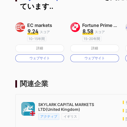
ています..
EC markets
Fortune Prime Global
9.24
8.58
スコア
スコア
10-15年間
15-20年間
オーストラリア規制
オーストラリア規制
詳細
詳細
マーケットメイキングライセンス（MM）
マーケットメイキングライセンス（MM）
ウェブサイト
ウェブサイト
MT4フルライセンス
MT4フルライセンス
関連企業
SKYLARK CAPITAL MARKETS
LTD(United Kingdom)
アクティブ
イギリス