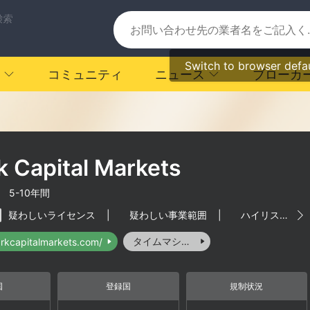
検索
Switch to browser defa
コミュニティ
ニュース
ブローカ
k Capital Markets
|
5-10年間
疑わしいライセンス
|
疑わしい事業範囲
|
ハイリスクレベル
タイムマシーン
arkcapitalmarkets.com/
国
登録国
規制状況