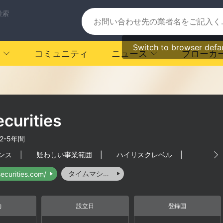
検索
Switch to browser defa
コミュニティ
ニュース
ブローカ
curities
2-5年間
ンス
|
疑わしい事業範囲
|
ハイリスクレベル
|
タイムマシーン
securities.com/
力
設立日
登録国