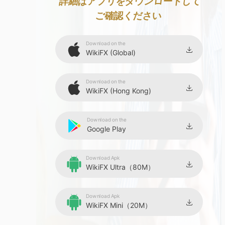
9
詳細はアプリをダウンロードして
ご確認ください
Download on the
WikiFX (Global)
Download on the
WikiFX (Hong Kong)
Download on the
Google Play
Download Apk
WikiFX Ultra（80M）
Download Apk
WikiFX Mini（20M）