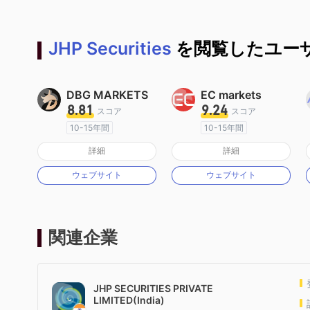
JHP Securities
を閲覧したユーザ
DBG MARKETS
EC markets
8.81
9.24
スコア
スコア
10-15年間
10-15年間
オーストラリア規制
オーストラリア規制
詳細
詳細
マーケットメイキングライセンス（MM）
マーケットメイキングライセンス（MM）
ウェブサイト
ウェブサイト
MT4フルライセンス
MT4フルライセンス
関連企業
JHP SECURITIES PRIVATE
LIMITED(India)