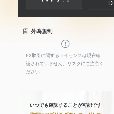
/10
D
2
3
外為規制
4
5
FX取引に関するライセンスは現在確
認されていません。リスクにご注意く
6
ださい！
7
8
いつでも確認することが可能です