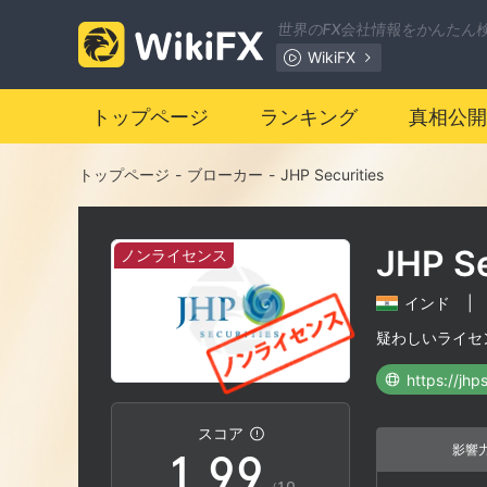
2
2
世界のFX会社情報をかんたん
WikiFX
3
3
トップページ
ランキング
真相公開
4
4
トップページ
-
ブローカー
-
JHP Securities
5
5
JHP Se
ノンライセンス
6
6
インド
|
7
7
疑わしいライセ
https://jhp
0
8
8
スコア
影響
1
.
9
9