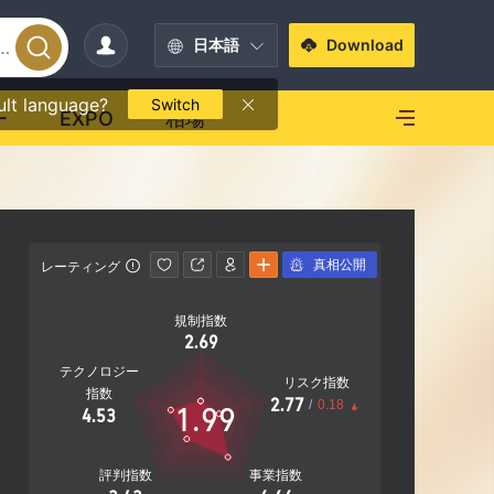
日本語
Download
ult language?
Switch
ー
EXPO
相場
真相公開
レーティング
影響力
規制指数
影響力
2.69
D
テクノロジー
リスク指数
指数
2.77
/
0.18
1.99
4.53
19.90%
社F
評判指数
事業指数
営業エリア