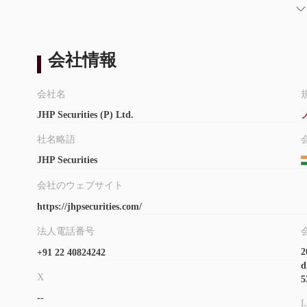
会社情報
会社名
JHP Securities (P) Ltd.
社名略語
JHP Securities
会社のウェブサイト
https://jhpsecurities.com/
法人電話番号
2
+91 22 40824242
d
X
5
--
L