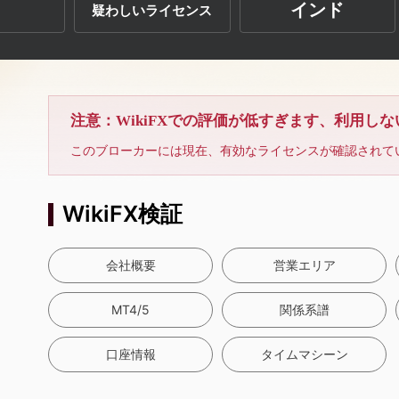
インド
疑わしいライセンス
注意：WikiFXでの評価が低すぎます、利用し
このブローカーには現在、有効なライセンスが確認されて
WikiFX検証
会社概要
営業エリア
MT4/5
関係系譜
口座情報
タイムマシーン