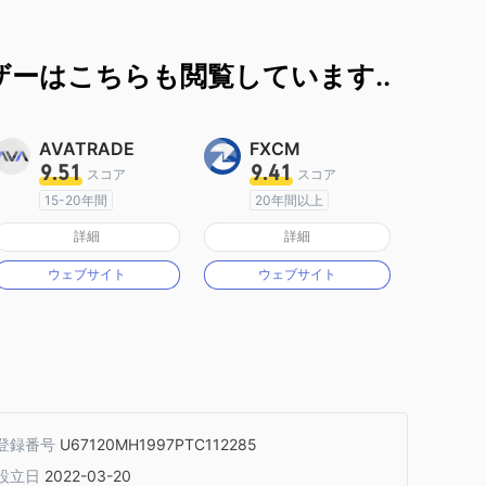
ーはこちらも閲覧しています..
AVATRADE
FXCM
9.51
9.41
スコア
スコア
15-20年間
20年間以上
オーストラリア規制
オーストラリア規制
詳細
詳細
マーケットメイキングライセンス（MM）
マーケットメイキングライセンス（MM）
ウェブサイト
ウェブサイト
MT4フルライセンス
MT4フルライセンス
登録番号
U67120MH1997PTC112285
設立日
2022-03-20