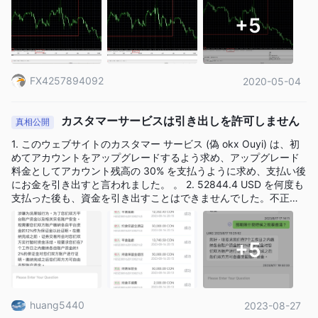
段とプラットフォームを備えた、確立された評判の良いブローカ
+5
ーです。
CMC市場 -
幅広い取引可能な商品、高度な取引ツール、包括的
なリサーチを提供する信頼できるブローカーであり、あらゆるレ
ベルのトレーダーにとって良い選択肢となっています。
FX4257894092
2020-05-04
ダーウィネックス -
ソーシャルトレーディングと投資戦略を組
み合わせたユニークなブローカーで、トレーダーが戦略を成功さ
カスタマーサービスは引き出しを許可しません
真相公開
せ、そこから利益を得る可能性があり、革新的なトレーディング
1. このウェブサイトのカスタマー サービス (偽 okx Ouyi) は、初
アプローチを求める人にとって魅力的な選択肢となっています。
めてアカウントをアップグレードするよう求め、アップグレード
最終的に、個人トレーダーにとって最適なブローカーは、そのト
料金としてアカウント残高の 30% を支払うように求め、支払い後
レーダー特有の取引スタイル、好み、ニーズによって異なりま
にお金を引き出すと言われました。 。 2. 52844.4 USD を何度も
支払った後も、資金を引き出すことはできませんでした。不正な
す。
マネーロンダリングの名の下に、私の口座は凍結され、私の口座
に問題がないことを証明するために、さらに口座残高の 12% を支
は One Financial Markets安全ですか、それとも詐欺で
払うよう要求されました。引き出しをしました。昨日、5026.71
+5
すか？
USTDを支払いました。考えれば考えるほど、私は間違っていま
英国金融行動監視機構
す。
One Financial Markets、 であること
(FCA、ライセンス番号 466201) によって規制されてい
ます。
有効なライセンスがあれば、一定レベルの信頼性と説明
huang5440
2023-08-27