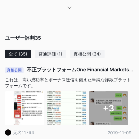
ユーザー評判
35
全て
(35)
普通評価
(1)
真相公開
(34)
One Financial Marketsは、2007 年に設立され、英国ロンドンに
不正プラットフォームOne Financial Markets詐
真相公開
本社を置くオンライン外国為替および CFDS ブローカーです。
欺されたクライアントの資金。
これは、高い成功率とボーナス送信を備えた単純な詐欺プラット
mt4/5 取引プラットフォームを通じて、外国為替、商品、指数、
フォームです。
株式、CFD を含む幅広い取引可能な商品へのアクセスを提供しま
英国金融行為監視機構 (FCA) の監督下にあ
す。会社は現在
り、規制番号 466201
。
+3
次の記事では、このブローカーの特徴をさまざまな側面から分析
し、シンプルで整理された情報を提供します。ご興味がございま
したら、ぜひお読みください。記事の最後には、ブローカーの特
无名11764
2019-11-09
徴が一目で理解できるよう、簡単に結論も示します。