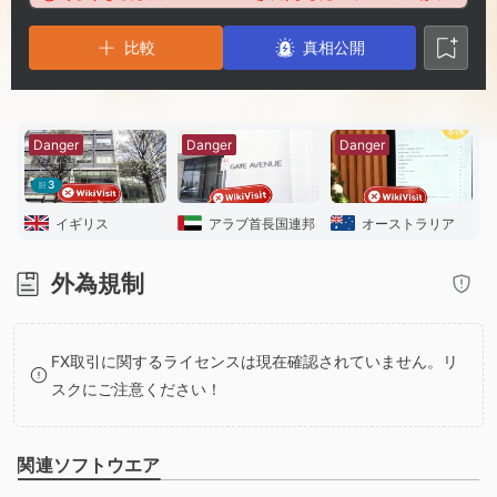
2
5
8
比較
3
6
9
真相公開
4
7
Danger
Danger
Danger
5
8
3
イギリス
アラブ首長国連邦
オーストラリア
6
9
外為規制
7
FX取引に関するライセンスは現在確認されていません。リ
8
スクにご注意ください！
9
関連ソフトウエア