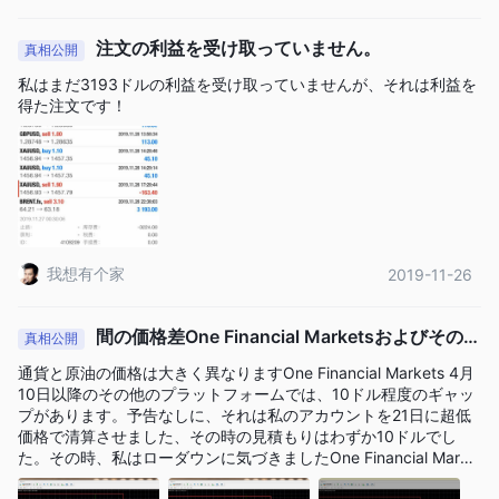
長所短所
注文の利益を受け取っていません。
真相公開
One Financial Marketsは、英国金融行為監視機構（fca）の規制
私はまだ3193ドルの利益を受け取っていませんが、それは利益を
を受けていること、幅広い取引可能な商品を提供していること、
得た注文です！
mt4やmt5を含む複数の取引プラットフォームを提供しているこ
となど、いくつかの利点があります。また、競争力のあるスプレ
ッドとレバレッジのオプションだけでなく、トレーダー向けの専
用の顧客サポートと教育リソースも提供します。
ただし、この会社に関連した出金問題や詐欺の報告があるため、
注意することが重要です。トレーダーは利用可能な情報を慎重に
我想有个家
2019-11-26
検討し、関連するリスクを検討してから取引を行う必要がありま
す。 One Financial Markets 。
間の価格差One Financial Marketsおよびその他
真相公開
のプラットフォーム
One Financial Markets代替ブローカー
通貨と原油の価格は大きく異なりますOne Financial Markets 4月
代わりのブローカーはたくさんあります One Financial Markets
10日以降のその他のプラットフォームでは、10ドル程度のギャッ
プがあります。予告なしに、それは私のアカウントを21日に超低
トレーダーの特定のニーズや好みに応じて異なります。一般的な
価格で清算させました、その時の見積もりはわずか10ドルでし
オプションには次のようなものがあります。
た。その時、私はローダウンに気づきましたOne Financial Marke
FXCM -
初心者と上級トレーダーの両方に適した、幅広い取引手
tsローソク足は他のプラットフォームのものと同じだったので。