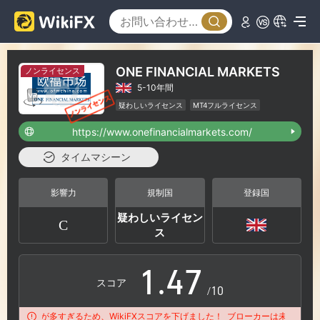
1
2
ONE FINANCIAL MARKETS
ノンライセンス
5-10年間
0
3
疑わしいライセンス
MT4フルライセンス
リージョナルブローカー
https://www.onefinancialmarkets.com/
南アフリカデリバティブ取引ライセンス (EP)取消済み
1
4
ハイリスクレベル
タイムマシーン
2
5
影響力
規制国
登録国
疑わしいライセン
C
0
3
6
ス
1
.
4
7
スコア
/10
の苦情が多すぎるため、WikiFXスコアを下げました！
ブローカーは未解決の苦情