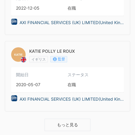
2022-12-05
在職
AXI FINANCIAL SERVICES (UK) LIMITED(United King
dom)
KATIE POLLY LE ROUX
監督
イギリス
開始日
ステータス
2020-05-07
在職
AXI FINANCIAL SERVICES (UK) LIMITED(United King
dom)
もっと見る