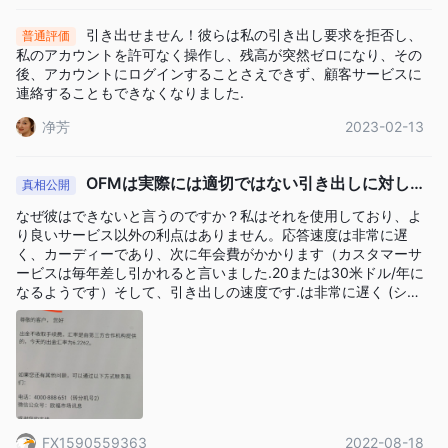
責任が得られます。規制の監督により、ブローカーが顧客の資金
保護や公正な取引慣行などの確立された基準に準拠して業務を行
引き出せません！彼らは私の引き出し要求を拒否し、
普通評価
うことが保証されます。ただし、トレーダーはブローカーと契約
私のアカウントを許可なく操作し、残高が突然ゼロになり、その
後、アカウントにログインすることさえできず、顧客サービスに
する前に、デューデリジェンスを実施し、入手可能な情報を確認
連絡することもできなくなりました.
し、自身のリスク許容度を検討することを常にお勧めします。
净芳
2023-02-13
市場手段
One Financial Marketsトレーダーがさまざまな金融市場にアクセ
OFMは実際には適切ではない引き出しに対して
真相公開
外国為替
スできるよう、多様な市場手段を提供します。
取引が
10％を控除します
なぜ彼はできないと言うのですか？私はそれを使用しており、よ
可能になり、トレーダーは世界の為替市場に参加できるようにな
り良いサービス以外の利点はありません。応答速度は非常に遅
CFD（CFD）
違い
) 株式
ります。さらに、彼らは提供します
く、カーディーであり、次に年会費がかかります（カスタマーサ
について
ービスは毎年差し引かれると言いました.20または30米ドル/年に
これにより、トレーダーは原資産を所有せずに個々の
なるようです）そして、引き出しの速度です.は非常に遅く (シス
株式の値動きを推測することができます。トレーダーはCFDを取
テム メンテナンスは最後に 1 週間待つことがよくありました)、リ
インデックス
引することもできます
、特定の市場またはセクタ
アルタイムの為替レートは 6.7 です。王府の出金は6.2で、これは
ーを代表する株のバスケットへのエクスポージャを与えます。
10%を差し引いたものに相当する（第三者に出金する代行と言わ
れている）..上記のゴールドを合わせても直接0点にはならないの
地金
加えて、 One Financial Markets CFDを提供しています
、
で、OFMは本当にありえる」 t。
商品
トレーダーが金と銀を取引できるようになります。
CFD
は、石油、ガス、農産物などのさまざまな商品の取引に利用でき
FX1590559363
2022-08-18
エネルギー
ます。
原油や天然ガスなども取引可能な商品です。