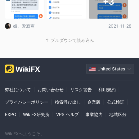
+3
とライブアカウントの両方を提供することで、 One Financial
Marketsさまざまなスキルレベルや投資能力のトレーダーのニー
ズに応えます。
妞、爱寂寞
2021-11-28
てこの作用
プルダウンで読み込み
最
と One Financial Markets、使用できる最大取引レバレッジは
大400:1
、寛大な提案。レバレッジを利用すると、トレーダーは
ブローカーから資金を借りて取引ポジションを拡大できます。
400:1 のような高いレバレッジ比率を使用すると、トレーダーは
United States
比較的少ない資金で市場でより大きなポジションをコントロール
できます。これにより、利益と損失の両方が増加する可能性があ
弊社について
|
お問い合わせ
|
リスク警告
|
利用規約
|
ります。
レバレッジを高くすると、より大きな利益を得る機会が得られま
プライバシーポリシー
|
検索呼び出し
|
企業版
|
公式検証
|
すが、リスクも増大します。トレーダーはレバレッジを利用する
EXPO
|
WikiFX研究所
|
VPS ヘルプ
|
事業協力
|
地域区分
際には注意し、しっかりとしたリスク管理戦略を立てる必要があ
ります。 One Financial Markets競争力のあるレバレッジサービ
スにより、トレーダーは柔軟性が高まり、潜在的な取引機会が得
WikiFXへようこそ。
られますが、関連するリスクを理解し、責任を持って取引するこ