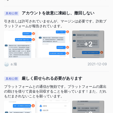
暗号通
最後に、 One Financial Markets CFDを提供しています
貨
アカウントを故意に凍結し、撤回しない
、トレーダーにビットコイン、イーサリアムなどの人気のある
真相公開
デジタル資産の価格変動を推測する機会を提供します。この幅広
引き出しは許可されていませんが、マージンは必要です。詐欺プ
い市場商品を利用して、トレーダーはポートフォリオを多様化
ラットフォームが報告されています。
し、さまざまな市場機会を活用できます。
アカウント
+2
口座に関しては、すべてのクライアントにデモ口座とライブ取引
口座へのアクセスが与えられます。デモ口座は、クライアントが
取引環境をテストし、取引戦略を実践するための優れたツールで
a.臻
2021-12-09
デモアカウント
10,000ド
す。の
がプリロードされています
ルの仮想資金
、トレーダーが実際の市場状況での取引をシミュ
厳しく罰せられる必要があります
真相公開
レーションできるようになります。
プラットフォームとの通信が無効です。プラットフォームの露出
最低入金額
一方で、 One Financial Marketsも提供しています
の助けを借りて資金を回収することを願っています！また、だれ
要件のないライブ取引口座
、さまざまな投資予算を持つトレ
もだまされないことを願っています。
ーダーが利用できるようになります。この機能により、トレーダ
ーは自分が満足できる金額で取引を開始し、自信と経験を積むに
つれて徐々に取引資金を増やすことができます。デモアカウント